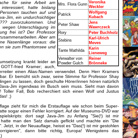
Veronika
ache für seine Arbeit am
Mrs. Flora Gunn
Weckler
 interessiert, hatte bislang
Personen tauchen auf und
Wolfgang
Patrick
Kubach
va-Jim, ein undurchsichtiger
 ??? zuvorzukommen. Und
Jens
Peter Shaw
er wegen Unterschlagung im
Wawrczeck
ng frei ist? Der Professor
Rory
Peter Buchholz
 zusammenarbeiten. Aber am
Karl-Ulrich
Stebins
ine Nasenlänge voraus: die
Meves
hren sie zum Phantomsee und
Karin
Tante Mathilda
Lieneweg
Verwalter von
Reiner
umsetzung krankt leider an
Powder Gulch
Brönneke
 GOTT-fried Kramer; auch,
erreiter einen Alias-Namen verwendet. Denn Herr Kramers
bar. Er bemüht sich zwar, seine Stimme für Professor Shay
ingen zu lassen, doch geschulte Hörer/innen hören natürlich
 Java-Jim irgendwas im Busch sein muss. Sieht man davon
! Toller Fall, Bob recherchiert sich einen Wolf und Justus
das! ;)
lage zieht für mich die Erstauflage wie schon beim Super-
tte sogar einen Fehler korrigiert. Auf der Museums-DVD war
pielskripts: dort sagt Java-Jim zu Anfang "Sie(!) ist mir
 hatte man den Satz damals geflickt und machte ein "Die
. Jetzt, in der Neuauflage, heisst es "Das(!) ist mir gestohlen
rigieren", dann bitte richtig, Europa! Wenigstens das
;)