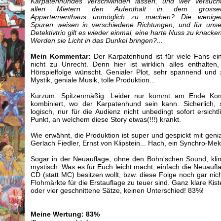
Karpatenhundes verschwinden lassen, und wer versucht
allen Mietern den Aufenthalt in dem grosse
Appartementhaus unmöglich zu machen? Die wenige
Spuren weisen in verschiedene Richtungen, und für unse
Detektivtrio gilt es wieder einmal, eine harte Nuss zu knacken
Werden sie Licht in das Dunkel bringen?...
Mein Kommentar:
Der Karpatenhund ist für viele Fans ei
nicht zu Unrecht. Denn hier ist wirklich alles enthalt
Hörspielfolge wünscht. Genialer Plot, sehr spannend und
Mystik, geniale Musik, tolle Produktion...
Kurzum: Spitzenmäßig. Leider nur kommt am Ende Kommi
kombiniert, wo der Karpatenhund sein kann. Sicherlich, s
logisch, nur für die Audienz nicht unbedingt sofort ersichtl
Punkt, an welchem diese Story etwas(!!!) krankt.
Wie erwähnt, die Produktion ist super und gespickt mit gen
Gerlach Fiedler, Ernst von Klipstein... Hach, ein Synchro-Mek
Sogar in der Neuauflage, ohne den Bohn'schen Sound, kling
mystisch. Was es für Euch leicht macht, einfach die Neuaufl
CD (statt MC) besitzen wollt, bzw. diese Folge noch gar nic
Flohmärkte für die Erstauflage zu teuer sind. Ganz klare Kist
oder vier geschnittene Sätze, keinen Unterschied! 83%!
Meine Wertung: 83%