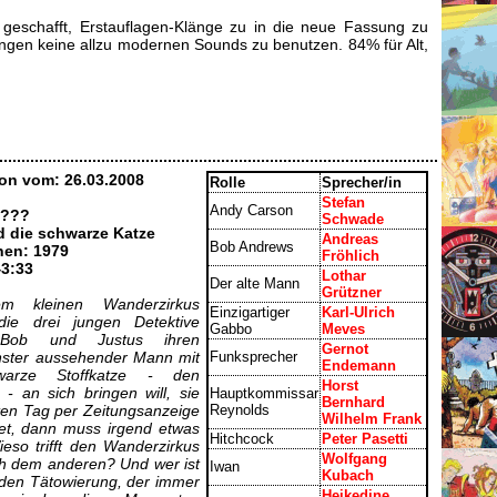
geschafft, Erstauflagen-Klänge zu in die neue Fassung zu
ungen keine allzu modernen Sounds zu benutzen. 84% für Alt,
on vom: 26.03.2008
Rolle
Sprecher/in
Stefan
Andy Carson
 ???
Schwade
nd die schwarze Katze
Andreas
Bob Andrews
nen: 1979
Fröhlich
43:33
Lothar
Der alte Mann
Grützner
em kleinen Wanderzirkus
Einzigartiger
Karl-Ulrich
 die drei jungen Detektive
Gabbo
Meves
 Bob und Justus ihren
Gernot
inster aussehender Mann mit
Funksprecher
Endemann
warze Stoffkatze - den
Horst
- an sich bringen will, sie
Hauptkommissar
Bernhard
sten Tag per Zeitungsanzeige
Reynolds
Wilhelm Frank
det, dann muss irgend etwas
Hitchcock
Peter Pasetti
eso trifft den Wanderzirkus
Wolfgang
ch dem anderen? Und wer ist
Iwan
Kubach
nden Tätowierung, der immer
Heikedine