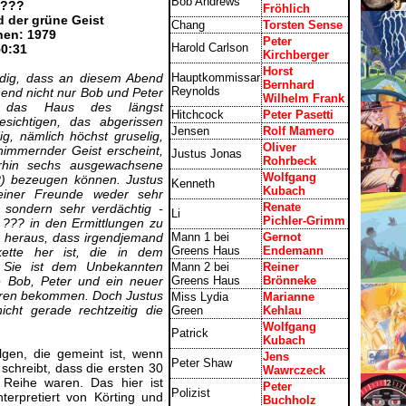
Bob Andrews
 ???
Fröhlich
nd der grüne Geist
Chang
Torsten Sense
nen: 1979
Peter
Harold Carlson
50:31
Kirchberger
Horst
dig, dass an diesem Abend
Hauptkommissar
Bernhard
Reynolds
end nicht nur Bob und Peter
Wilhelm Frank
ig das Haus des längst
Hitchcock
Peter Pasetti
sichtigen, das abgerissen
Jensen
Rolf Mamero
g, nämlich höchst gruselig,
Oliver
himmernder Geist erscheint,
Justus Jonas
Rohrbeck
hin sechs ausgewachsene
Wolfgang
) bezeugen können. Justus
Kenneth
Kubach
einer Freunde weder sehr
Renate
 sondern sehr verdächtig -
Li
Pichler-Grimm
 ??? in den Ermittlungen zu
ch heraus, dass irgendjemand
Mann 1 bei
Gernot
Greens Haus
Endemann
nkette her ist, die in dem
 Sie ist dem Unbekannten
Mann 2 bei
Reiner
e Bob, Peter und ein neuer
Greens Haus
Brönneke
üren bekommen. Doch Justus
Miss Lydia
Marianne
cht gerade rechtzeitig die
Green
Kehlau
Wolfgang
Patrick
Kubach
gen, die gemeint ist, wenn
Jens
Peter Shaw
schreibt, dass die ersten 30
Wawrczeck
 Reihe waren. Das hier ist
Peter
Polizist
nterpretiert von Körting und
Buchholz