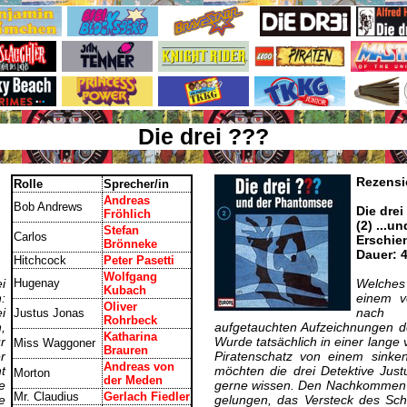
Die drei ???
Rezensi
Rolle
Sprecher/in
Andreas
Bob Andrews
Die drei
Fröhlich
(2) ...
Stefan
Carlos
Erschie
Brönneke
Dauer: 
Hitchcock
Peter Pasetti
Wolfgang
i
Hugenay
Welches 
Kubach
:
einem v
Oliver
i
nach 
Justus Jonas
Rohrbeck
,
aufgetauchten Aufzeichnungen
Katharina
r
Wurde tatsächlich in einer lang
Miss Waggoner
Brauren
r
Piratenschatz von einem sinke
Andreas von
t
möchten die drei Detektive Just
Morton
der Meden
e
gerne wissen. Den Nachkommen v
Mr. Claudius
Gerlach Fiedler
e
gelungen, das Versteck des Sch