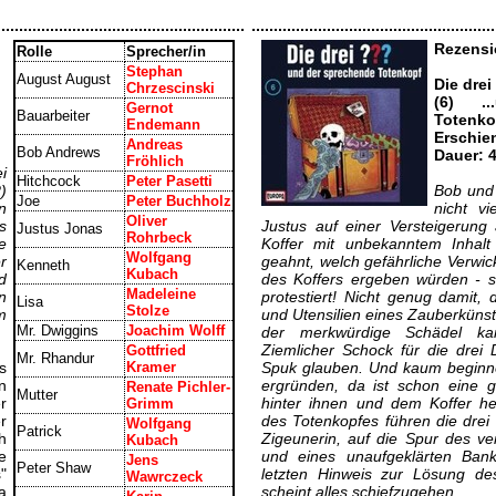
Rezensi
Rolle
Sprecher/in
Stephan
August August
Die drei
Chrzescinski
(6) .
Gernot
Bauarbeiter
Totenko
Endemann
Erschie
Andreas
Bob Andrews
Dauer: 
Fröhlich
i
Hitchcock
Peter Pasetti
)
Bob und 
Joe
Peter Buchholz
n
nicht v
Oliver
s
Justus auf einer Versteigerung
Justus Jonas
Rohrbeck
e
Koffer mit unbekanntem Inhalt 
Wolfgang
r
geahnt, welch gefährliche Verwi
Kenneth
Kubach
d
des Koffers ergeben würden - si
Madeleine
n
protestiert! Nicht genug damit,
Lisa
Stolze
m
und Utensilien eines Zauberkünst
Mr. Dwiggins
Joachim Wolff
der merkwürdige Schädel k
Ziemlicher Schock für die drei D
Gottfried
Mr. Rhandur
s
Kramer
Spuk glauben. Und kaum beginne
n
ergründen, da ist schon eine
Renate Pichler-
Mutter
r
hinter ihnen und dem Koffer he
Grimm
r
des Totenkopfes führen die dre
Wolfgang
Patrick
h
Zigeunerin, auf die Spur des ve
Kubach
e
und eines unaufgeklärten Ban
Jens
Peter Shaw
"
letzten Hinweis zur Lösung de
Wawrczeck
a
scheint alles schiefzugehen...