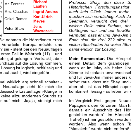
Richard
n
Professor Shay, den diese S
Mr. Fentriss
Lauffen
b
Historischen Forschungsinstitut
n
Mrs. Claudius
Ingrid Andree
auch kein Glück. Immer mehr 
n
machen sich verdächtig. Auch Ja
Karl-Ulrich
Onkel Ramos
e
Seemann, versucht den drei
Meves
welche Rolle spielt Stebins, d
Jens
Peter Shaw
Gefängnis war und auf Bewähru
Wawrczeck
i
vermutet, dass er und Java-Jim
 Sie nehmen die Hörer/innen ernst
Ende sind die drei ??? allen e
f Vorurteile. Europa möchte uns
vielen rätselhaften Hinweise fü
?? sei - steht bei den Neuauflagen
damit endlich zur Lösung.
rste Fall in Wahrheit (11) ...und
hr gut gelungen: Vertrackt, aber
Mein Kommentar:
Die Hörspiel
 durchaus auf die Lösung kommen,
einem Detail: dem grandiosen
Lösung ist logisch, schlüssig und
wenn er im Inlay als Heinz Üb
 auftaucht, wird eingeführt.
Stimme ist einfach unverwechsel
und für Java-Jim immer anders kl
 wirklich arg schnell schaltet -
sofort raus, dass mit Shay und
 Neuauflage zieht für mich die
aber ab, ist das Hörspiel super
klassische Erstauflagen-Klänge in
kombiniert fleissig - so lieben wir 
 keine allzu modernen Sounds zu
 auf mich. Jajaja, steinigt mich
Im Vergleich Erst- gegen Neuauf
Papageien, den Kürzeren. Man ha
damals ein Ausschnitt des Hörs
gestohlen worden". Im Hörspiel
Truhe(!) ist mir gestohlen worden"
worden". Also wenn schon "kor
"Masakebt" wurde nicht entfernt! 