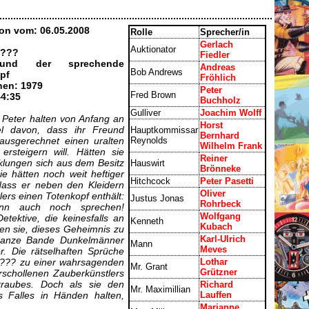
on vom: 06.05.2008
Rolle
Sprecher/in
Gerlach
Auktionator
 ???
Fiedler
..und der sprechende
Andreas
Bob Andrews
pf
Fröhlich
nen: 1979
Peter
Fred Brown
44:35
Buchholz
Gulliver
Joachim Wolff
Peter halten von Anfang an
Horst
iel davon, dass ihr Freund
Hauptkommissar
Bernhard
 ausgerechnet einen uralten
Reynolds
Wilhelm Frank
ersteigern will. Hätten sie
Reiner
cklungen sich aus dem Besitz
Hauswirt
Brönneke
e hätten noch weit heftiger
Hitchcock
Peter Pasetti
 dass er neben den Kleidern
Oliver
lers einen Totenkopf enthält:
Justus Jonas
Rohrbeck
ann auch noch sprechen!
Wolfgang
etektive, die keinesfalls an
Kenneth
Kubach
n sie, dieses Geheimnis zu
Karl-Ulrich
 ganze Bande Dunkelmänner
Mann
Meves
r. Die rätselhaften Sprüche
i ??? zu einer wahrsagenden
Lothar
Mr. Grant
Grützner
rschollenen Zauberkünstlers
kraubes. Doch als sie den
Richard
Mr. Maximillian
s Falles in Händen halten,
Lauffen
Marianne