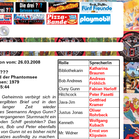
on vom: 26.03.2008
Rolle
Sprecher/in
Katharina
Bibliothekarin
 ???
Brauren
und der Phantomsee
Andreas
Bob Andrews
nen: 1979
Fröhlich
45:44
Cluny Gunn
Fabian Harloff
Hitchcock
Peter Pasetti
Geheimnis verbirgt sich in
Gottfried
ergilbten Brief und in den
Java-Jim
Kramer
langer Zeit wieder
Oliver
 des Seemanns Angus Gunn?
Justus Jonas
Rohrbeck
e vergangenen Sturmnacht ein
Wolfgang
nden Schiff gestohlen? Das
Kenneth
Kubach
us, Bob und Peter ebenfalls
Ernst von
on Gunn ist es bisher nicht
Mr. Widner
Klipstein
atzes ausfindig zu machen.