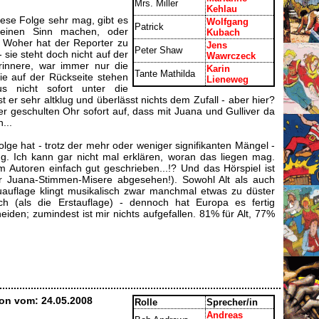
Mrs. Miller
Kehlau
ese Folge sehr mag, gibt es
Wolfgang
Patrick
keinen Sinn machen, oder
Kubach
 Woher hat der Reporter zu
Jens
Peter Shaw
 sie steht doch nicht auf der
Wawrczeck
rinnere, war immer nur die
Karin
Tante Mathilda
e auf der Rückseite stehen
Lieneweg
s nicht sofort unter die
t er sehr altklug und überlässt nichts dem Zufall - aber hier?
r geschulten Ohr sofort auf, dass mit Juana und Gulliver da
...
olge hat - trotz der mehr oder weniger signifikanten Mängel -
g. Ich kann gar nicht mal erklären, woran das liegen mag.
Autoren einfach gut geschrieben...!? Und das Hörspiel ist
der Juana-Stimmen-Misere abgesehen!). Sowohl Alt als auch
uflage klingt musikalisch zwar manchmal etwas zu düster
ch (als die Erstauflage) - dennoch hat Europa es fertig
eiden; zumindest ist mir nichts aufgefallen. 81% für Alt, 77%
on vom: 24.05.2008
Rolle
Sprecher/in
Andreas