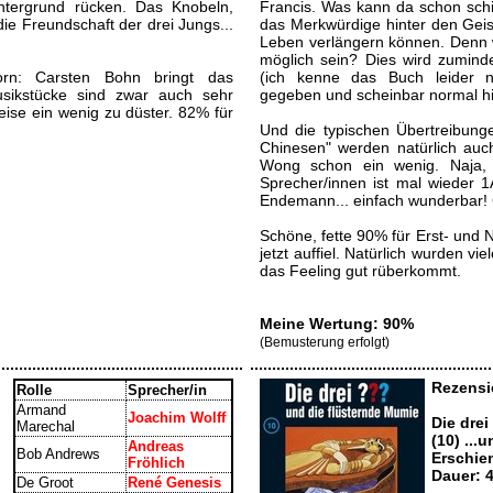
ntergrund rücken. Das Knobeln,
Francis. Was kann da schon schie
ie Freundschaft der drei Jungs...
das Merkwürdige hinter den Geis
Leben verlängern können. Denn w
möglich sein? Dies wird zuminde
orn: Carsten Bohn bringt das
(ich kenne das Buch leider ni
usikstücke sind zwar auch sehr
gegeben und scheinbar normal 
ise ein wenig zu düster. 82% für
Und die typischen Übertreibung
Chinesen" werden natürlich auc
Wong schon ein wenig. Naja, 
Sprecher/innen ist mal wieder 1
Endemann... einfach wunderbar! Gi
Schöne, fette 90% für Erst- und 
jetzt auffiel. Natürlich wurden v
das Feeling gut rüberkommt.
Meine Wertung: 90%
(Bemusterung erfolgt)
Rezensi
Rolle
Sprecher/in
Armand
Joachim Wolff
Die drei
Marechal
(10) ...
Andreas
Bob Andrews
Erschie
Fröhlich
Dauer: 
De Groot
René Genesis