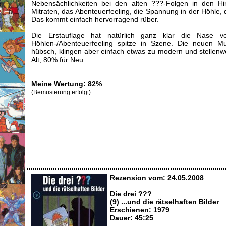
Nebensächlichkeiten bei den alten ???-Folgen in den Hi
Mitraten, das Abenteuerfeeling, die Spannung in der Höhle, d
Das kommt einfach hervorragend rüber.
Die Erstauflage hat natürlich ganz klar die Nase v
Höhlen-/Abenteuerfeeling spitze in Szene. Die neuen M
hübsch, klingen aber einfach etwas zu modern und stellenwe
Alt, 80% für Neu...
Meine Wertung: 82%
(Bemusterung erfolgt)
Rezension vom: 24.05.2008
Die drei ???
(9) ...und die rätselhaften Bilder
Erschienen: 1979
Dauer: 45:25