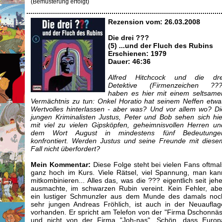
(Bemusterung erfolgt)
Rezension vom: 26.03.2008
Die drei ???
(5) ...und der Fluch des Rubins
Erschienen: 1979
Dauer: 46:36
Alfred Hitchcock und die dre
Detektive (Firmenzeichen ???
haben es hier mit einem seltsame
Vermächtnis zu tun: Onkel Horatio hat seinem Neffen etwa
Wertvolles hinterlassen - aber was? Und vor allem wo? Di
jungen Kriminalisten Justus, Peter und Bob sehen sich hie
mit viel zu vielen Gipsköpfen, geheimnisvollen Herren un
dem Wort August in mindestens fünf Bedeutunge
konfrontiert. Werden Justus und seine Freunde mit diese
Fall nicht überfordert?
Mein Kommentar:
Diese Folge steht bei vielen Fans oftmal
ganz hoch im Kurs. Viele Rätsel, viel Spannung, man kan
mitkombinieren... Alles das, was die ??? eigentlich seit jehe
ausmachte, im schwarzen Rubin vereint. Kein Fehler, abe
ein lustiger Schmunzler aus dem Munde des damals noc
sehr jungen Andreas Fröhlich, ist auch in der Neuauflag
vorhanden. Er spricht am Telefon von der "Firma Dschonnäs
und nicht von der Firma "Joh-nas". Schön, dass Europ