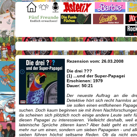
Rezension vom: 26.03.2008
Die drei ???
(1) ...und der Super-Papagei
Erschienen: 1979
Dauer: 50:21
Der neueste Auftrag an die dre
Detektive hört sich recht harmlos an
sie sollen einen entflohenen Papage
suchen. Doch kaum beginnen sie mit ihren Nachforschungen
da scheinen sich plötzlich noch einige andere Leute sehr fü
diesen Papagei zu interessieren. Vielleicht deshalb, weil e
lateinische Sprüche zitieren kann? Aber bald geht es nich
mehr nur um einen, sondern um sieben Papageien - und all
sieben führen höchst seltsame Reden. Ob da nicht ein