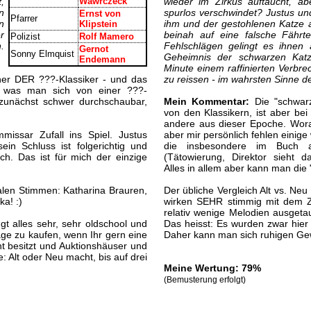
,
Wawrczeck
wieder im Zirkus auftaucht, a
n
spurlos verschwindet? Justus un
Ernst von
Pfarrer
n
ihm und der gestohlenen Katze a
Klipstein
r
beinah auf eine falsche Fährt
Polizist
Rolf Mamero
.
Fehlschlägen gelingt es ihnen 
Gernot
Sonny Elmquist
Geheimnis der schwarzen Katze
Endemann
Minute einem raffinierten Verbr
ner DER ???-Klassiker - und das
zu reissen - im wahrsten Sinne d
en, was man sich von einer ???-
 zunächst schwer durchschaubar,
Mein Kommentar:
Die "schwarz
von den Klassikern, ist aber bei
andere aus dieser Epoche. Woran
ssar Zufall ins Spiel. Justus
aber mir persönlich fehlen einige 
ein Schluss ist folgerichtig und
die insbesondere im Buch au
ich. Das ist für mich der einzige
(Tätowierung, Direktor sieht d
Alles in allem aber kann man die
ialen Stimmen: Katharina Brauren,
Der übliche Vergleich Alt vs. N
ka! :)
wirken SEHR stimmig mit dem Z
relativ wenige Melodien ausgeta
t alles sehr, sehr oldschool und
Das heisst: Es wurden zwar hier
age zu kaufen, wenn Ihr gern eine
Daher kann man sich ruhigen Gewi
ht besitzt und Auktionshäuser und
e: Alt oder Neu macht, bis auf drei
Meine Wertung: 79%
(Bemusterung erfolgt)