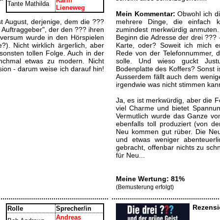
Karin
Tante Mathilda
Lieneweg
Mein Kommentar:
Obwohl ich di
t August, derjenige, dem die ???
mehrere Dinge, die einfach 
e Auftraggeber", der den ??? ihren
zumindest merkwürdig anmuten.
niversum wurde in den Hörspielen
Beginn die Adresse der drei ??? -
). Nicht wirklich ärgerlich, aber
Karte, oder? Soweit ich mich e
onsten tollen Folge. Auch in der
Rede von der Telefonnummer, di
anchmal etwas zu modern. Nicht
solle. Und wieso guckt Justu
sion - darum weise ich darauf hin!
Bodenplatte des Koffers? Sonst is
Ausserdem fällt auch dem wenige
irgendwie was nicht stimmen kann
Ja, es ist merkwürdig, aber die F
viel Charme und bietet Spannun
Vermutlich wurde das Ganze vom 
ebenfalls toll produziert (von 
Neu kommen gut rüber. Die Neua
und etwas weniger abenteuerli
gebracht, offenbar nichts zu schn
für Neu...
Meine Wertung: 81%
(Bemusterung erfolgt)
Rezensi
Rolle
Sprecher/in
Andreas