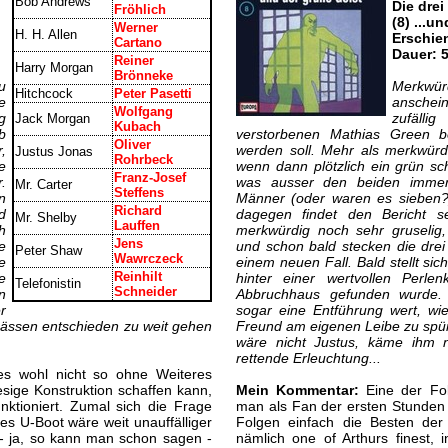
Bob Andrews
Die drei
Fröhlich
(8) ...u
Werner
H. H. Allen
Erschie
Cartano
Dauer: 
Reiner
Harry Morgan
Brönneke
u
Merkwür
Hitchcock
Peter Pasetti
e
anschein
Wolfgang
g
zufäll
Jack Morgan
Kubach
b
verstorbenen Mathias Green be
Oliver
,
werden soll. Mehr als merkwürdi
Justus Jonas
Rohrbeck
e
wenn dann plötzlich ein grün sc
Franz-Josef
.
was ausser den beiden immer
Mr. Carter
Steffens
n
Männer (oder waren es sieben?
Richard
d
dagegen findet den Bericht s
Mr. Shelby
Lauffen
h
merkwürdig noch sehr gruselig,
Jens
e
und schon bald stecken die drei
Peter Shaw
Wawrczeck
e
einem neuen Fall. Bald stellt si
Reinhilt
e
hinter einer wertvollen Perle
Telefonistin
Schneider
n
Abbruchhaus gefunden wurde.
r
sogar eine Entführung wert, wi
Spässen entschieden zu weit gehen
Freund am eigenen Leibe zu sp
wäre nicht Justus, käme ihm ni
rettende Erleuchtung...
es wohl nicht so ohne Weiteres
iesige Konstruktion schaffen kann,
Mein Kommentar:
Eine der Fol
ktioniert. Zumal sich die Frage
man als Fan der ersten Stunden 
es U-Boot wäre weit unauffälliger
Folgen einfach die Besten der
- ja, so kann man schon sagen -
nämlich one of Arthurs finest, i