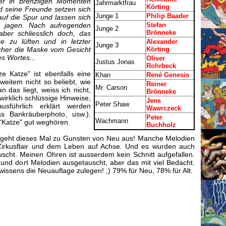
ber in brenzligen Momenten
Jahrmarktfrau
Körting
d seine Freunde setzen sich
Junge 1
Philip Baader
uf die Spur und lassen sich
e jagen. Nach aufregenden
Stefan
Junge 2
Brönneke
aber schliesslich doch, das
 zu lüften und in letzter
Alexander
Junge 3
echer die Maske vom Gesicht
Körting
es Wortes...
Oliver
Justus Jonas
Rohrbeck
e Katze" ist ebenfalls eine
Khan
René Genesis
 weitem nicht so beliebt, wie
Reiner
Mr. Carson
 das liegt, weiss ich nicht,
Brönneke
wirklich schlüssige Hinweise,
Jens
Peter Shaw
sführlich erklärt werden
Wawrczeck
as Bankräuberphoto, usw.).
Peter
Wachmann
 "Katze" gut weghören.
Buchholz
eu geht dieses Mal zu Gunsten von Neu aus! Manche Melodien
irkusflair und dem Leben auf Achse. Und es wurden auch
uscht. Meinen Ohren ist ausserdem kein Schnitt aufgefallen.
 und dort Melodien ausgetauscht, aber das mit viel Bedacht.
ssens die Neuauflage zulegen! ;) 79% für Neu, 78% für Alt.