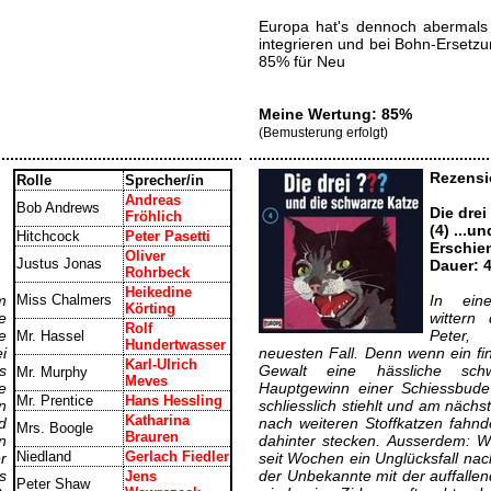
Europa hat's dennoch abermals 
integrieren und bei Bohn-Ersetz
85% für Neu
Meine Wertung: 85%
(Bemusterung erfolgt)
Rezensi
Rolle
Sprecher/in
Andreas
Bob Andrews
Die drei
Fröhlich
(4) ...u
Hitchcock
Peter Pasetti
Erschie
Oliver
Justus Jonas
Dauer: 
Rohrbeck
Heikedine
m
Miss Chalmers
In ein
Körting
e
wittern
Rolf
e
Peter,
Mr. Hassel
Hundertwasser
i
neuesten Fall. Denn wenn ein f
Karl-Ulrich
s
Gewalt eine hässliche sch
Mr. Murphy
Meves
e
Hauptgewinn einer Schiessbude 
Mr. Prentice
Hans Hessling
n
schliesslich stiehlt und am näch
Katharina
d
nach weiteren Stoffkatzen fahn
Mrs. Boogle
Brauren
n
dahinter stecken. Ausserdem: Wi
Niedland
Gerlach Fiedler
r
seit Wochen ein Unglücksfall na
s
der Unbekannte mit der auffalle
Jens
Peter Shaw