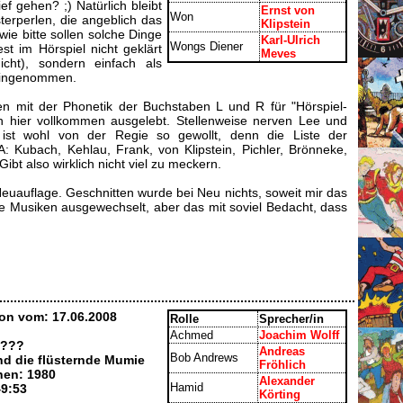
f gehen? ;) Natürlich bleibt
Ernst von
Won
terperlen, die angeblich das
Klipstein
ie bitte sollen solche Dinge
Karl-Ulrich
Wongs Diener
st im Hörspiel nicht geklärt
Meves
cht), sondern einfach als
hingenommen.
en mit der Phonetik der Buchstaben L und R für "Hörspiel-
h hier vollkommen ausgelebt. Stellenweise nerven Lee und
ist wohl von der Regie so gewollt, denn die Liste der
A: Kubach, Kehlau, Frank, von Klipstein, Pichler, Brönneke,
bt also wirklich nicht viel zu meckern.
Neuauflage. Geschnitten wurde bei Neu nichts, soweit mir das
iele Musiken ausgewechselt, aber das mit soviel Bedacht, dass
on vom: 17.06.2008
Rolle
Sprecher/in
Achmed
Joachim Wolff
 ???
Andreas
Bob Andrews
und die flüsternde Mumie
Fröhlich
nen: 1980
Alexander
Hamid
49:53
Körting