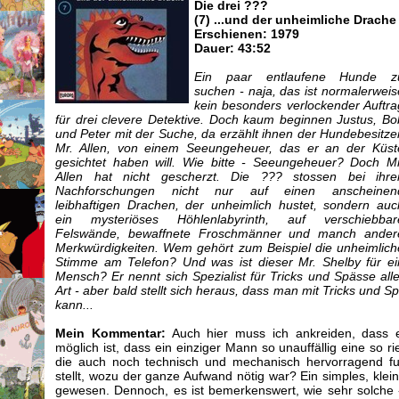
Die drei ???
(7) ...und der unheimliche Drache
Erschienen: 1979
Dauer: 43:52
Ein paar entlaufene Hunde z
suchen - naja, das ist normalerweis
kein besonders verlockender Auftra
für drei clevere Detektive. Doch kaum beginnen Justus, Bo
und Peter mit der Suche, da erzählt ihnen der Hundebesitzer
Mr. Allen, von einem Seeungeheuer, das er an der Küst
gesichtet haben will. Wie bitte - Seeungeheuer? Doch Mr
Allen hat nicht gescherzt. Die ??? stossen bei ihre
Nachforschungen nicht nur auf einen anscheinen
leibhaftigen Drachen, der unheimlich hustet, sondern auc
ein mysteriöses Höhlenlabyrinth, auf verschiebbar
Felswände, bewaffnete Froschmänner und manch ander
Merkwürdigkeiten. Wem gehört zum Beispiel die unheimlich
Stimme am Telefon? Und was ist dieser Mr. Shelby für ei
Mensch? Er nennt sich Spezialist für Tricks und Spässe alle
Art - aber bald stellt sich heraus, dass man mit Tricks und 
kann...
Mein Kommentar:
Auch hier muss ich ankreiden, dass 
möglich ist, dass ein einziger Mann so unauffällig eine so r
die auch noch technisch und mechanisch hervorragend fun
stellt, wozu der ganze Aufwand nötig war? Ein simples, klein
gewesen. Dennoch, es ist bemerkenswert, wie sehr solche 