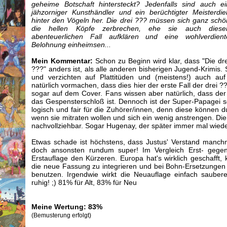
geheime Botschaft hintersteckt? Jedenfalls sind auch ei
jähzorniger Kunsthändler und ein berüchtigter Meisterdie
hinter den Vögeln her. Die drei ??? müssen sich ganz schö
die hellen Köpfe zerbrechen, ehe sie auch diese
abenteuerlichen Fall aufklären und eine wohlverdient
Belohnung einheimsen...
Mein Kommentar:
Schon zu Beginn wird klar, dass "Die dre
???" anders ist, als alle anderen bisherigen Jugend-Krimis.
und verzichten auf Plattitüden und (meistens!) auch au
natürlich vormachen, dass dies hier der erste Fall der drei ?
sogar auf dem Cover. Fans wissen aber natürlich, dass der e
das Gespensterschloß ist. Dennoch ist der Super-Papagei se
logisch und fair für die Zuhörer/innen, denn diese können
wenn sie mitraten wollen und sich ein wenig anstrengen. Die 
nachvollziehbar. Sogar Hugenay, der später immer mal wieder
Etwas schade ist höchstens, dass Justus' Verstand manchmal
doch ansonsten rundum super! Im Vergleich Erst- gegen
Erstauflage den Kürzeren. Europa hat's wirklich geschafft, 
die neue Fassung zu integrieren und bei Bohn-Ersetzungen
benutzen. Irgendwie wirkt die Neuauflage einfach sauberer
ruhig! ;) 81% für Alt, 83% für Neu
Meine Wertung: 83%
(Bemusterung erfolgt)