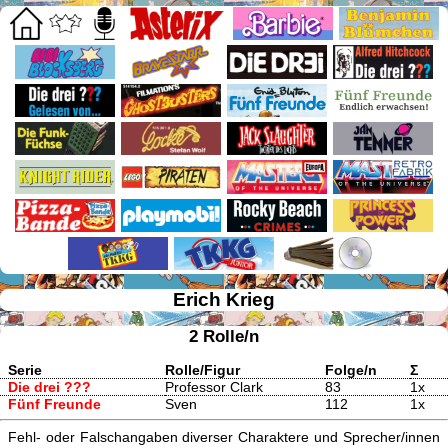
Erich Krieg
2 Rolle/n
Serie
Rolle/Figur
Folge/n
Σ
Die drei ???
Professor Clark
83
1x
Fünf Freunde
Sven
112
1x
Fehl- oder Falschangaben diverser Charaktere und Sprecher/innen