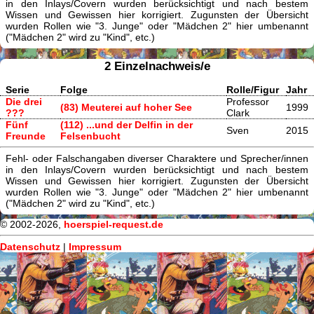
in den Inlays/Covern wurden berücksichtigt und nach bestem
Wissen und Gewissen hier korrigiert. Zugunsten der Übersicht
wurden Rollen wie "3. Junge" oder "Mädchen 2" hier umbenannt
("Mädchen 2" wird zu "Kind", etc.)
2 Einzelnachweis/e
Serie
Folge
Rolle/Figur
Jahr
Die drei
Professor
(83) Meuterei auf hoher See
1999
???
Clark
Fünf
(112) ...und der Delfin in der
Sven
2015
Freunde
Felsenbucht
Fehl- oder Falschangaben diverser Charaktere und Sprecher/innen
in den Inlays/Covern wurden berücksichtigt und nach bestem
Wissen und Gewissen hier korrigiert. Zugunsten der Übersicht
wurden Rollen wie "3. Junge" oder "Mädchen 2" hier umbenannt
("Mädchen 2" wird zu "Kind", etc.)
© 2002-2026,
hoerspiel-request.de
Datenschutz
|
Impressum