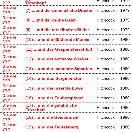
Hitchcock
1979
???
Totenkopf
Die drei
(7) ...und der unheimliche Drache
Hitchcock
1979
???
Die drei
(8) ...und der grüne Geist
Hitchcock
1979
???
Die drei
(9) ...und die rätselhaften Bilder
Hitchcock
1979
???
Die drei
(10) ...und die flüsternde Mumie
Hitchcock
1980
???
Die drei
(11) ...und das Gespensterschloß
Hitchcock
1980
???
Die drei
(12) ...und der seltsame Wecker
Hitchcock
1980
???
Die drei
(13) ...und der lachende Schatten
Hitchcock
1980
???
Die drei
(14) ...und das Bergmonster
Hitchcock
1980
???
Die drei
(15) ...und der rasende Löwe
Hitchcock
1980
???
Die drei
(16) ...und der Zauberspiegel
Hitchcock
1980
???
Die drei
(17) ...und die gefährliche
Hitchcock
1980
???
Erbschaft
Die drei
(18) ...und die Geisterinsel
Hitchcock
1980
???
Die drei
(19) ...und der Teufelsberg
Hitchcock
1980
???