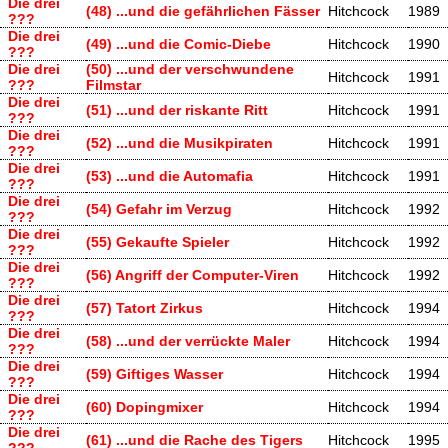
Die drei
(48) ...und die gefährlichen Fässer
Hitchcock
1989
???
Die drei
(49) ...und die Comic-Diebe
Hitchcock
1990
???
Die drei
(50) ...und der verschwundene
Hitchcock
1991
???
Filmstar
Die drei
(51) ...und der riskante Ritt
Hitchcock
1991
???
Die drei
(52) ...und die Musikpiraten
Hitchcock
1991
???
Die drei
(53) ...und die Automafia
Hitchcock
1991
???
Die drei
(54) Gefahr im Verzug
Hitchcock
1992
???
Die drei
(55) Gekaufte Spieler
Hitchcock
1992
???
Die drei
(56) Angriff der Computer-Viren
Hitchcock
1992
???
Die drei
(57) Tatort Zirkus
Hitchcock
1994
???
Die drei
(58) ...und der verrückte Maler
Hitchcock
1994
???
Die drei
(59) Giftiges Wasser
Hitchcock
1994
???
Die drei
(60) Dopingmixer
Hitchcock
1994
???
Die drei
(61) ...und die Rache des Tigers
Hitchcock
1995
???