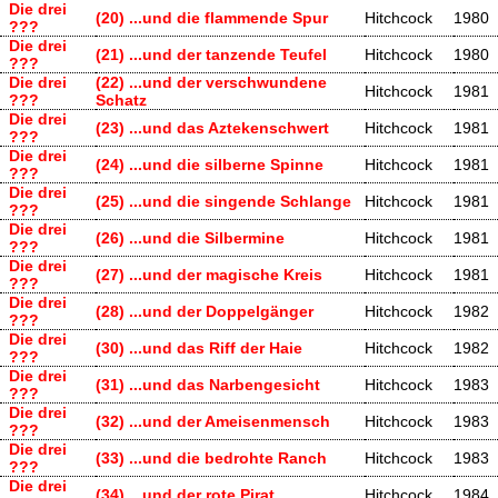
Die drei
(20) ...und die flammende Spur
Hitchcock
1980
???
Die drei
(21) ...und der tanzende Teufel
Hitchcock
1980
???
Die drei
(22) ...und der verschwundene
Hitchcock
1981
???
Schatz
Die drei
(23) ...und das Aztekenschwert
Hitchcock
1981
???
Die drei
(24) ...und die silberne Spinne
Hitchcock
1981
???
Die drei
(25) ...und die singende Schlange
Hitchcock
1981
???
Die drei
(26) ...und die Silbermine
Hitchcock
1981
???
Die drei
(27) ...und der magische Kreis
Hitchcock
1981
???
Die drei
(28) ...und der Doppelgänger
Hitchcock
1982
???
Die drei
(30) ...und das Riff der Haie
Hitchcock
1982
???
Die drei
(31) ...und das Narbengesicht
Hitchcock
1983
???
Die drei
(32) ...und der Ameisenmensch
Hitchcock
1983
???
Die drei
(33) ...und die bedrohte Ranch
Hitchcock
1983
???
Die drei
(34) ...und der rote Pirat
Hitchcock
1984