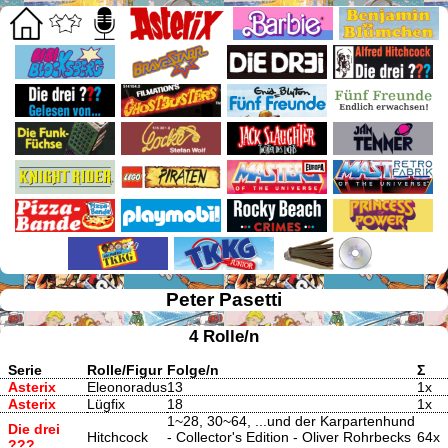
Peter Pasetti
4 Rolle/n
Serie
Rolle/Figur
Folge/n
Σ
Asterix
Eleonoradus
13
1x
Asterix
Lügfix
18
1x
1~28, 30~64, ...und der Karpartenhund
Die drei
Hitchcock
- Collector's Edition - Oliver Rohrbecks
64x
???