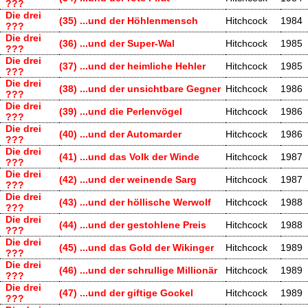
???
Die drei
(35) ...und der Höhlenmensch
Hitchcock
1984
???
Die drei
(36) ...und der Super-Wal
Hitchcock
1985
???
Die drei
(37) ...und der heimliche Hehler
Hitchcock
1985
???
Die drei
(38) ...und der unsichtbare Gegner
Hitchcock
1986
???
Die drei
(39) ...und die Perlenvögel
Hitchcock
1986
???
Die drei
(40) ...und der Automarder
Hitchcock
1986
???
Die drei
(41) ...und das Volk der Winde
Hitchcock
1987
???
Die drei
(42) ...und der weinende Sarg
Hitchcock
1987
???
Die drei
(43) ...und der höllische Werwolf
Hitchcock
1988
???
Die drei
(44) ...und der gestohlene Preis
Hitchcock
1988
???
Die drei
(45) ...und das Gold der Wikinger
Hitchcock
1989
???
Die drei
(46) ...und der schrullige Millionär
Hitchcock
1989
???
Die drei
(47) ...und der giftige Gockel
Hitchcock
1989
???