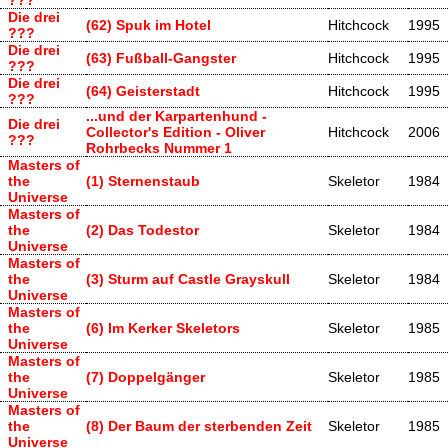
Die drei
(62) Spuk im Hotel
Hitchcock
1995
???
Die drei
(63) Fußball-Gangster
Hitchcock
1995
???
Die drei
(64) Geisterstadt
Hitchcock
1995
???
...und der Karpartenhund -
Die drei
Collector's Edition - Oliver
Hitchcock
2006
???
Rohrbecks Nummer 1
Masters of
the
(1) Sternenstaub
Skeletor
1984
Universe
Masters of
the
(2) Das Todestor
Skeletor
1984
Universe
Masters of
the
(3) Sturm auf Castle Grayskull
Skeletor
1984
Universe
Masters of
the
(6) Im Kerker Skeletors
Skeletor
1985
Universe
Masters of
the
(7) Doppelgänger
Skeletor
1985
Universe
Masters of
the
(8) Der Baum der sterbenden Zeit
Skeletor
1985
Universe