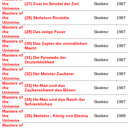
the
(27) Zoar im Strudel der Zeit
Skeletor
1987
Universe
Masters of
the
(28) Skeletors Roulette
Skeletor
1987
Universe
Masters of
the
(29) Das ewige Feuer
Skeletor
1987
Universe
Masters of
(30) Das Zepter der unendlichen
the
Skeletor
1987
Macht
Universe
Masters of
(31) Die Pyramide der
the
Skeletor
1987
Unsterblichkeit
Universe
Masters of
the
(32) Der Meister-Zauberer
Skeletor
1987
Universe
Masters of
(33) He-Man und das
the
Skeletor
1987
Zauberschwert des Bösen
Universe
Masters of
(34) He-Man und das Reich der
the
Skeletor
1987
Schrecklichen
Universe
Masters of
the
(35) Skeletor - König von Eternia
Skeletor
1988
Universe
Masters of