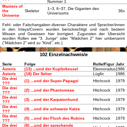
Nummer 1
Masters of
1~3, 6~37, Die Giganten des
the
Skeletor
36x
Universums
Universe
Fehl- oder Falschangaben diverser Charaktere und Sprecher/innen
in den Inlays/Covern wurden berücksichtigt und nach bestem
Wissen und Gewissen hier korrigiert. Zugunsten der Übersicht
wurden Rollen wie "3. Junge" oder "Mädchen 2" hier umbenannt
("Mädchen 2" wird zu "Kind", etc.)
102 Einzelnachweis/e
Serie
Folge
Rolle/Figur
Jahr
Asterix
(13) ...und der Kupferkessel
Eleonoradus
1986
Asterix
(18) Der Seher
Lügfix
1986
Die drei
(1) ...und der Super-Papagei
Hitchcock
1979
???
Die drei
(2) ...und der Phantomsee
Hitchcock
1979
???
Die drei
(3) ...und der Karpatenhund
Hitchcock
1979
???
Die drei
(4) ...und die schwarze Katze
Hitchcock
1979
???
Die drei
(5) ...und der Fluch des Rubins
Hitchcock
1979
???
Die drei
(6) ...und der sprechende