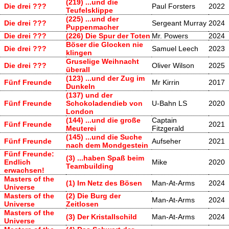
(219) ...und die
Die drei ???
Paul Forsters
2022
Teufelsklippe
(225) ...und der
Die drei ???
Sergeant Murray
2024
Puppenmacher
Die drei ???
(226) Die Spur der Toten
Mr. Powers
2024
Böser die Glocken nie
Die drei ???
Samuel Leech
2023
klingen
Gruselige Weihnacht
Die drei ???
Oliver Wilson
2025
überall
(123) ...und der Zug im
Fünf Freunde
Mr Kirrin
2017
Dunkeln
(137) und der
Fünf Freunde
Schokoladendieb von
U-Bahn LS
2020
London
(144) ...und die große
Captain
Fünf Freunde
2021
Meuterei
Fitzgerald
(145) ...und die Suche
Fünf Freunde
Aufseher
2021
nach dem Mondgestein
Fünf Freunde:
(3) ...haben Spaß beim
Endlich
Mike
2020
Teambuilding
erwachsen!
Masters of the
(1) Im Netz des Bösen
Man-At-Arms
2024
Universe
Masters of the
(2) Die Burg der
Man-At-Arms
2024
Universe
Zeitlosen
Masters of the
(3) Der Kristallschild
Man-At-Arms
2024
Universe