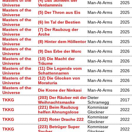
Masters of the
(4) Das Schwert der
Man-At-Arms
2025
Universe
Verdammnis
Masters of the
(5) Der Thron aus Eis
Man-At-Arms
2025
Universe
Masters of the
(6) Im Tal der Bestien
Man-At-Arms
2025
Universe
Masters of the
(7) Der Raubzug der
Man-At-Arms
2025
Universe
Arche
Masters of the
(8) Hinter dem Höllentor
Man-At-Arms
2025
Universe
Masters of the
(9) Das Erbe der Morc
Man-At-Arms
2026
Universe
Masters of the
(10) Die Macht der
Man-At-Arms
2026
Universe
Träume
Masters of the
(11) Die Legende vom
Man-At-Arms
2026
Universe
Schattennarren
Masters of the
(12) Die Glocken von
Man-At-Arms
2026
Universe
Moraturia
Masters of the
Die Krone der Ninkasi
Man-At-Arms
2026
Universe
(203) Der Räuber mit der
Dieter
TKKG
2017
Weihnachtsmaske
Schramegg
(221) Beim Raubzug
Kommissar
TKKG
2022
helfen Ahnungslose
Glockner
Kommissar
TKKG
(222) Roter Drache 222
2022
Glockner
(223) Betrüger Super
Kommissar
TKKG
2022
Sauber
Glockner