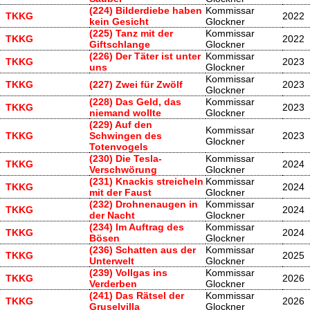
(224) Bilderdiebe haben
Kommissar
TKKG
2022
kein Gesicht
Glockner
(225) Tanz mit der
Kommissar
TKKG
2022
Giftschlange
Glockner
(226) Der Täter ist unter
Kommissar
TKKG
2023
uns
Glockner
Kommissar
TKKG
(227) Zwei für Zwölf
2023
Glockner
(228) Das Geld, das
Kommissar
TKKG
2023
niemand wollte
Glockner
(229) Auf den
Kommissar
TKKG
Schwingen des
2023
Glockner
Totenvogels
(230) Die Tesla-
Kommissar
TKKG
2024
Verschwörung
Glockner
(231) Knackis streicheln
Kommissar
TKKG
2024
mit der Faust
Glockner
(232) Drohnenaugen in
Kommissar
TKKG
2024
der Nacht
Glockner
(234) Im Auftrag des
Kommissar
TKKG
2024
Bösen
Glockner
(236) Schatten aus der
Kommissar
TKKG
2025
Unterwelt
Glockner
(239) Vollgas ins
Kommissar
TKKG
2026
Verderben
Glockner
(241) Das Rätsel der
Kommissar
TKKG
2026
Gruselvilla
Glockner