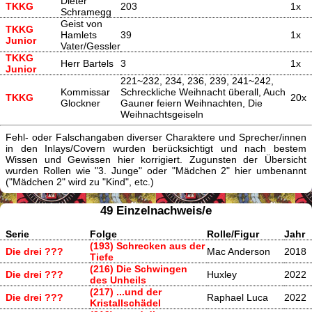
Dieter
TKKG
203
1x
Schramegg
Geist von
TKKG
Hamlets
39
1x
Junior
Vater/Gessler
TKKG
Herr Bartels
3
1x
Junior
221~232, 234, 236, 239, 241~242,
Kommissar
Schreckliche Weihnacht überall, Auch
TKKG
20x
Glockner
Gauner feiern Weihnachten, Die
Weihnachtsgeiseln
Fehl- oder Falschangaben diverser Charaktere und Sprecher/innen
in den Inlays/Covern wurden berücksichtigt und nach bestem
Wissen und Gewissen hier korrigiert. Zugunsten der Übersicht
wurden Rollen wie "3. Junge" oder "Mädchen 2" hier umbenannt
("Mädchen 2" wird zu "Kind", etc.)
49 Einzelnachweis/e
Serie
Folge
Rolle/Figur
Jahr
(193) Schrecken aus der
Die drei ???
Mac Anderson
2018
Tiefe
(216) Die Schwingen
Die drei ???
Huxley
2022
des Unheils
(217) ...und der
Die drei ???
Raphael Luca
2022
Kristallschädel