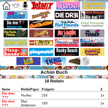
Achim Buch
18 Rolle/n
Serie
Rolle/Figur
Folge/n
Σ
Die drei
Huxley
216
1x
???
Die drei
Mac
193
1x
???
Anderson