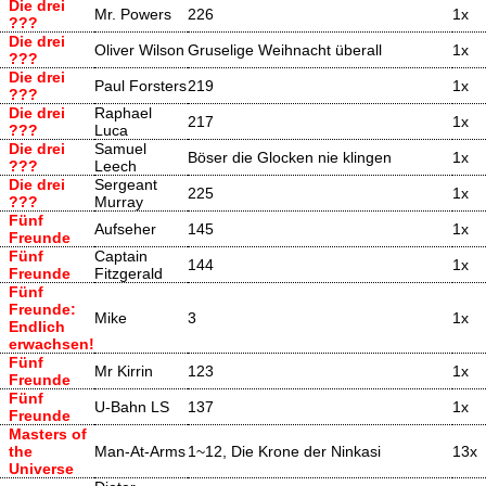
Die drei
Mr. Powers
226
1x
???
Die drei
Oliver Wilson
Gruselige Weihnacht überall
1x
???
Die drei
Paul Forsters
219
1x
???
Die drei
Raphael
217
1x
???
Luca
Die drei
Samuel
Böser die Glocken nie klingen
1x
???
Leech
Die drei
Sergeant
225
1x
???
Murray
Fünf
Aufseher
145
1x
Freunde
Fünf
Captain
144
1x
Freunde
Fitzgerald
Fünf
Freunde:
Mike
3
1x
Endlich
erwachsen!
Fünf
Mr Kirrin
123
1x
Freunde
Fünf
U-Bahn LS
137
1x
Freunde
Masters of
the
Man-At-Arms
1~12, Die Krone der Ninkasi
13x
Universe