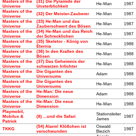
Masters of the
(31) Die Pyramide der
He-Man
1987
Universe
Unsterblichkeit
Masters of the
(32) Der Meister-Zauberer
He-Man
1987
Universe
Masters of the
(33) He-Man und das
He-Man
1987
Universe
Zauberschwert des Bösen
Masters of the
(34) He-Man und das Reich
He-Man
1987
Universe
der Schrecklichen
Masters of the
(35) Skeletor - König von
He-Man
1988
Universe
Eternia
Masters of the
(36) In den Krallen des
He-Man
1988
Universe
Bösen
Masters of the
(37) Das Geheimnis der
He-Man
1988
Universe
schwarzen Irrlichter
Masters of the
Die Giganten des
Adam
1988
Universe
Universums
Masters of the
Die Giganten des
He-Man
1988
Universe
Universums
Masters of the
He-Man: Die neue
Adam
1988
Universe
Dimension
Masters of the
He-Man: Die neue
He-Man
1988
Universe
Dimension
Playmobil,
Stationsleiter
Mobilux &
(8) ...und die Safari
1987
James
Patrick
(54) Alarm! Klößchen ist
Oswald
TKKG
1987
verschwunden
Biezich