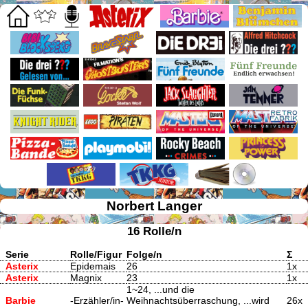
Norbert Langer
16 Rolle/n
Serie
Rolle/Figur
Folge/n
Σ
Asterix
Epidemais
26
1x
Asterix
Magnix
23
1x
1~24, ...und die
Barbie
-Erzähler/in-
Weihnachtsüberraschung, ...wird
26x