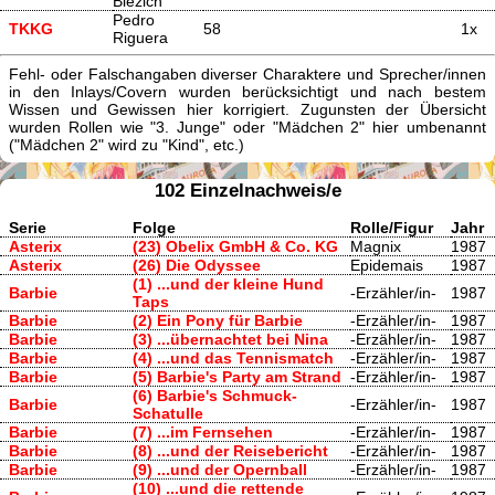
Biezich
Pedro
TKKG
58
1x
Riguera
Fehl- oder Falschangaben diverser Charaktere und Sprecher/innen
in den Inlays/Covern wurden berücksichtigt und nach bestem
Wissen und Gewissen hier korrigiert. Zugunsten der Übersicht
wurden Rollen wie "3. Junge" oder "Mädchen 2" hier umbenannt
("Mädchen 2" wird zu "Kind", etc.)
102 Einzelnachweis/e
Serie
Folge
Rolle/Figur
Jahr
Asterix
(23) Obelix GmbH & Co. KG
Magnix
1987
Asterix
(26) Die Odyssee
Epidemais
1987
(1) ...und der kleine Hund
Barbie
-Erzähler/in-
1987
Taps
Barbie
(2) Ein Pony für Barbie
-Erzähler/in-
1987
Barbie
(3) ...übernachtet bei Nina
-Erzähler/in-
1987
Barbie
(4) ...und das Tennismatch
-Erzähler/in-
1987
Barbie
(5) Barbie's Party am Strand
-Erzähler/in-
1987
(6) Barbie's Schmuck-
Barbie
-Erzähler/in-
1987
Schatulle
Barbie
(7) ...im Fernsehen
-Erzähler/in-
1987
Barbie
(8) ...und der Reisebericht
-Erzähler/in-
1987
Barbie
(9) ...und der Opernball
-Erzähler/in-
1987
(10) ...und die rettende