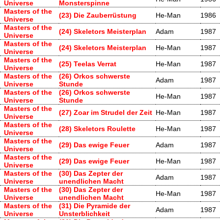
Universe
Monsterspinne
Masters of the
(23) Die Zauberrüstung
He-Man
1986
Universe
Masters of the
(24) Skeletors Meisterplan
Adam
1987
Universe
Masters of the
(24) Skeletors Meisterplan
He-Man
1987
Universe
Masters of the
(25) Teelas Verrat
He-Man
1987
Universe
Masters of the
(26) Orkos schwerste
Adam
1987
Universe
Stunde
Masters of the
(26) Orkos schwerste
He-Man
1987
Universe
Stunde
Masters of the
(27) Zoar im Strudel der Zeit
He-Man
1987
Universe
Masters of the
(28) Skeletors Roulette
He-Man
1987
Universe
Masters of the
(29) Das ewige Feuer
Adam
1987
Universe
Masters of the
(29) Das ewige Feuer
He-Man
1987
Universe
Masters of the
(30) Das Zepter der
Adam
1987
Universe
unendlichen Macht
Masters of the
(30) Das Zepter der
He-Man
1987
Universe
unendlichen Macht
Masters of the
(31) Die Pyramide der
Adam
1987
Universe
Unsterblichkeit