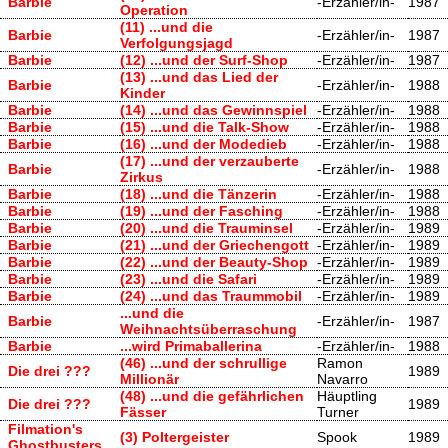
Barbie
-Erzähler/in-
1987
Operation
(11) ...und die
Barbie
-Erzähler/in-
1987
Verfolgungsjagd
Barbie
(12) ...und der Surf-Shop
-Erzähler/in-
1987
(13) ...und das Lied der
Barbie
-Erzähler/in-
1988
Kinder
Barbie
(14) ...und das Gewinnspiel
-Erzähler/in-
1988
Barbie
(15) ...und die Talk-Show
-Erzähler/in-
1988
Barbie
(16) ...und der Modedieb
-Erzähler/in-
1988
(17) ...und der verzauberte
Barbie
-Erzähler/in-
1988
Zirkus
Barbie
(18) ...und die Tänzerin
-Erzähler/in-
1988
Barbie
(19) ...und der Fasching
-Erzähler/in-
1988
Barbie
(20) ...und die Trauminsel
-Erzähler/in-
1989
Barbie
(21) ...und der Griechengott
-Erzähler/in-
1989
Barbie
(22) ...und der Beauty-Shop
-Erzähler/in-
1989
Barbie
(23) ...und die Safari
-Erzähler/in-
1989
Barbie
(24) ...und das Traummobil
-Erzähler/in-
1989
...und die
Barbie
-Erzähler/in-
1987
Weihnachtsüberraschung
Barbie
...wird Primaballerina
-Erzähler/in-
1988
(46) ...und der schrullige
Ramon
Die drei ???
1989
Millionär
Navarro
(48) ...und die gefährlichen
Häuptling
Die drei ???
1989
Fässer
Turner
Filmation's
(3) Poltergeister
Spook
1989
Ghostbusters