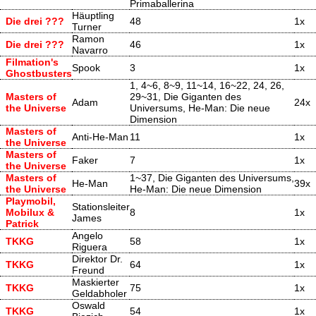
Primaballerina
Häuptling
Die drei ???
48
1x
Turner
Ramon
Die drei ???
46
1x
Navarro
Filmation's
Spook
3
1x
Ghostbusters
1, 4~6, 8~9, 11~14, 16~22, 24, 26,
Masters of
29~31, Die Giganten des
Adam
24x
the Universe
Universums, He-Man: Die neue
Dimension
Masters of
Anti-He-Man
11
1x
the Universe
Masters of
Faker
7
1x
the Universe
Masters of
1~37, Die Giganten des Universums,
He-Man
39x
the Universe
He-Man: Die neue Dimension
Playmobil,
Stationsleiter
Mobilux &
8
1x
James
Patrick
Angelo
TKKG
58
1x
Riguera
Direktor Dr.
TKKG
64
1x
Freund
Maskierter
TKKG
75
1x
Geldabholer
Oswald
TKKG
54
1x