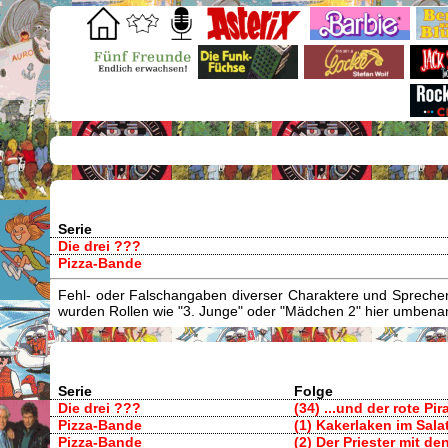
Serie
Die drei ???
Pizza-Bande
Fehl- oder Falschangaben diverser Charaktere und Sprecher/
wurden Rollen wie "3. Junge" oder "Mädchen 2" hier umbenann
Serie
Folge
Die drei ???
(34) ...und der rote Pir
Pizza-Bande
(1) Kakerlaken im Sala
Pizza-Bande
(2) Der Priester mit d