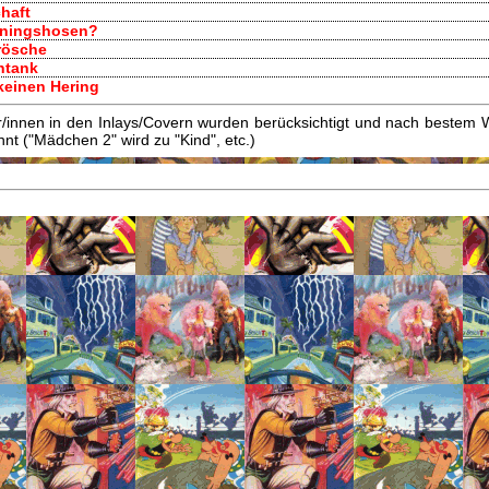
chaft
ainingshosen?
Frösche
ntank
keinen Hering
innen in den Inlays/Covern wurden berücksichtigt und nach bestem W
t ("Mädchen 2" wird zu "Kind", etc.)