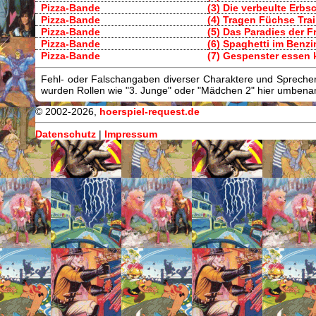
Pizza-Bande
(3) Die verbeulte Erbs
Pizza-Bande
(4) Tragen Füchse Tr
Pizza-Bande
(5) Das Paradies der 
Pizza-Bande
(6) Spaghetti im Benzi
Pizza-Bande
(7) Gespenster essen 
Fehl- oder Falschangaben diverser Charaktere und Sprecher/
wurden Rollen wie "3. Junge" oder "Mädchen 2" hier umbenann
© 2002-2026,
hoerspiel-request.de
Datenschutz
|
Impressum