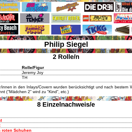
Philip Siegel
2 Rolle/n
Rolle/Figur
Jeremy Joy
TH
innen in den Inlays/Covern wurden berücksichtigt und nach bestem W
t ("Mädchen 2" wird zu "Kind", etc.)
8 Einzelnachweis/e
at
t
en roten Schuhen