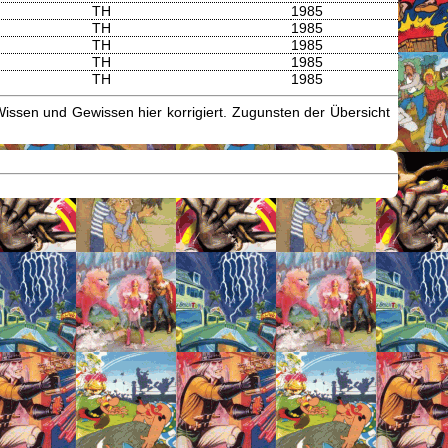
TH
1985
TH
1985
TH
1985
TH
1985
TH
1985
issen und Gewissen hier korrigiert. Zugunsten der Übersicht