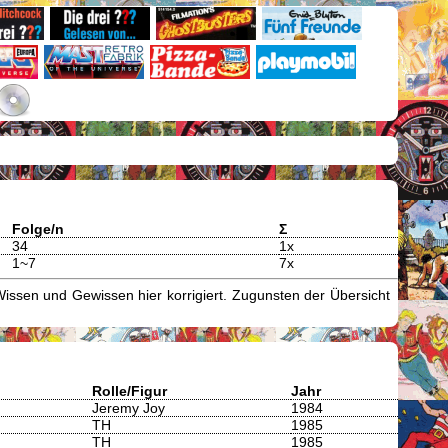
Folge/n
Σ
34
1x
1~7
7x
issen und Gewissen hier korrigiert. Zugunsten der Übersicht
Rolle/Figur
Jahr
Jeremy Joy
1984
TH
1985
TH
1985