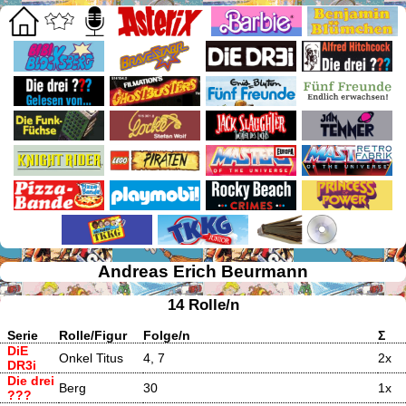
Andreas Erich Beurmann
14 Rolle/n
Serie
Rolle/Figur
Folge/n
Σ
DiE
Onkel Titus
4, 7
2x
DR3i
Die drei
Berg
30
1x
???