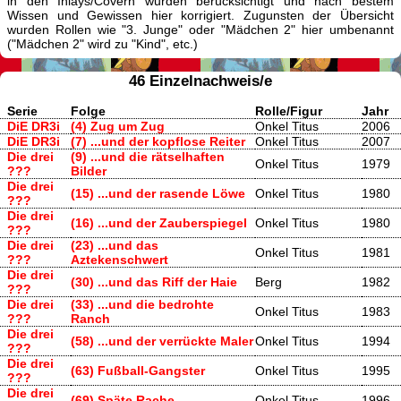
in den Inlays/Covern wurden berücksichtigt und nach bestem
Wissen und Gewissen hier korrigiert. Zugunsten der Übersicht
wurden Rollen wie "3. Junge" oder "Mädchen 2" hier umbenannt
("Mädchen 2" wird zu "Kind", etc.)
46 Einzelnachweis/e
Serie
Folge
Rolle/Figur
Jahr
DiE DR3i
(4) Zug um Zug
Onkel Titus
2006
DiE DR3i
(7) ...und der kopflose Reiter
Onkel Titus
2007
Die drei
(9) ...und die rätselhaften
Onkel Titus
1979
???
Bilder
Die drei
(15) ...und der rasende Löwe
Onkel Titus
1980
???
Die drei
(16) ...und der Zauberspiegel
Onkel Titus
1980
???
Die drei
(23) ...und das
Onkel Titus
1981
???
Aztekenschwert
Die drei
(30) ...und das Riff der Haie
Berg
1982
???
Die drei
(33) ...und die bedrohte
Onkel Titus
1983
???
Ranch
Die drei
(58) ...und der verrückte Maler
Onkel Titus
1994
???
Die drei
(63) Fußball-Gangster
Onkel Titus
1995
???
Die drei
(69) Späte Rache
Onkel Titus
1996