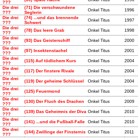
???
Die drei
(71) Die verschwundene
Onkel Titus
1996
???
Seglerin
Die drei
(74) ...und das brennende
Onkel Titus
1997
???
Schwert
Die drei
(78) Das leere Grab
Onkel Titus
1998
???
Die drei
(93) Das Geisterschiff
Onkel Titus
2000
???
Die drei
(97) Insektenstachel
Onkel Titus
2001
???
Die drei
(115) Auf tödlichem Kurs
Onkel Titus
2004
???
Die drei
(117) Der finstere Rivale
Onkel Titus
2004
???
Die drei
(119) Der geheime Schlüssel
Onkel Titus
2004
???
Die drei
(125) Feuermond
Onkel Titus
2008
???
Die drei
(130) Der Fluch des Drachen
Onkel Titus
2009
???
Die drei
(139) Das Geheimnis der Diva
Onkel Titus
2010
???
Die drei
(141) ...und die Fußball-Falle
Onkel Titus
2010
???
Die drei
(144) Zwillinge der Finsternis
Onkel Titus
2011
???