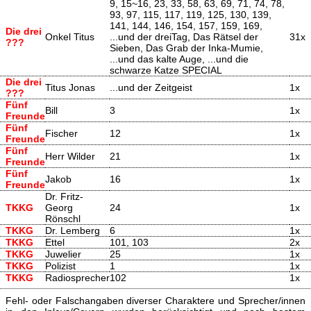
9, 15~16, 23, 33, 58, 63, 69, 71, 74, 78,
93, 97, 115, 117, 119, 125, 130, 139,
141, 144, 146, 154, 157, 159, 169,
Die drei
Onkel Titus
...und der dreiTag, Das Rätsel der
31x
???
Sieben, Das Grab der Inka-Mumie,
...und das kalte Auge, ...und die
schwarze Katze SPECIAL
Die drei
Titus Jonas
...und der Zeitgeist
1x
???
Fünf
Bill
3
1x
Freunde
Fünf
Fischer
12
1x
Freunde
Fünf
Herr Wilder
21
1x
Freunde
Fünf
Jakob
16
1x
Freunde
Dr. Fritz-
TKKG
Georg
24
1x
Rönschl
TKKG
Dr. Lemberg
6
1x
TKKG
Ettel
101, 103
2x
TKKG
Juwelier
25
1x
TKKG
Polizist
1
1x
TKKG
Radiosprecher
102
1x
Fehl- oder Falschangaben diverser Charaktere und Sprecher/innen