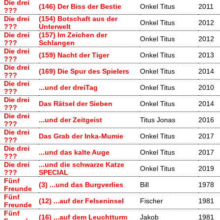
Die drei
(146) Der Biss der Bestie
Onkel Titus
2011
???
Die drei
(154) Botschaft aus der
Onkel Titus
2012
???
Unterwelt
Die drei
(157) Im Zeichen der
Onkel Titus
2012
???
Schlangen
Die drei
(159) Nacht der Tiger
Onkel Titus
2013
???
Die drei
(169) Die Spur des Spielers
Onkel Titus
2014
???
Die drei
...und der dreiTag
Onkel Titus
2010
???
Die drei
Das Rätsel der Sieben
Onkel Titus
2014
???
Die drei
...und der Zeitgeist
Titus Jonas
2016
???
Die drei
Das Grab der Inka-Mumie
Onkel Titus
2017
???
Die drei
...und das kalte Auge
Onkel Titus
2017
???
Die drei
...und die schwarze Katze
Onkel Titus
2019
???
SPECIAL
Fünf
(3) ...und das Burgverlies
Bill
1978
Freunde
Fünf
(12) ...auf der Felseninsel
Fischer
1981
Freunde
Fünf
(16) ...auf dem Leuchtturm
Jakob
1981