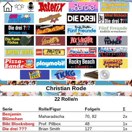
Christian Rode
22 Rolle/n
Serie
Rolle/Figur
Folge/n
Σ
Benjamin
Maharadscha
70, 82
2x
Blümchen
Bibi Blocksberg
Prof. Pillbox
48
1x
Die drei ???
Brian Smith
127
1x