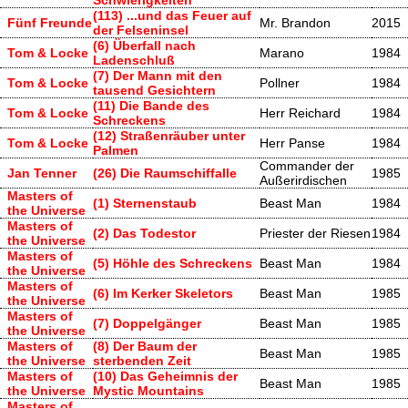
(113) ...und das Feuer auf
Fünf Freunde
Mr. Brandon
2015
der Felseninsel
(6) Überfall nach
Tom & Locke
Marano
1984
Ladenschluß
(7) Der Mann mit den
Tom & Locke
Pollner
1984
tausend Gesichtern
(11) Die Bande des
Tom & Locke
Herr Reichard
1984
Schreckens
(12) Straßenräuber unter
Tom & Locke
Herr Panse
1984
Palmen
Commander der
Jan Tenner
(26) Die Raumschiffalle
1985
Außerirdischen
Masters of
(1) Sternenstaub
Beast Man
1984
the Universe
Masters of
(2) Das Todestor
Priester der Riesen
1984
the Universe
Masters of
(5) Höhle des Schreckens
Beast Man
1984
the Universe
Masters of
(6) Im Kerker Skeletors
Beast Man
1985
the Universe
Masters of
(7) Doppelgänger
Beast Man
1985
the Universe
Masters of
(8) Der Baum der
Beast Man
1985
the Universe
sterbenden Zeit
Masters of
(10) Das Geheimnis der
Beast Man
1985
the Universe
Mystic Mountains
Masters of