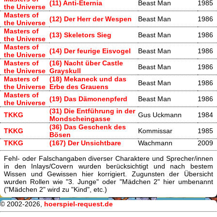
(11) Anti-Eternia
Beast Man
1985
the Universe
Masters of
(12) Der Herr der Wespen
Beast Man
1986
the Universe
Masters of
(13) Skeletors Sieg
Beast Man
1986
the Universe
Masters of
(14) Der feurige Eisvogel
Beast Man
1986
the Universe
Masters of
(16) Nacht über Castle
Beast Man
1986
the Universe
Grayskull
Masters of
(18) Mekaneck und das
Beast Man
1986
the Universe
Erbe des Grauens
Masters of
(19) Das Dämonenpferd
Beast Man
1986
the Universe
(31) Die Entführung in der
TKKG
Gus Uckmann
1984
Mondscheingasse
(36) Das Geschenk des
TKKG
Kommissar
1985
Bösen
TKKG
(167) Der Unsichtbare
Wachmann
2009
Fehl- oder Falschangaben diverser Charaktere und Sprecher/innen
in den Inlays/Covern wurden berücksichtigt und nach bestem
Wissen und Gewissen hier korrigiert. Zugunsten der Übersicht
wurden Rollen wie "3. Junge" oder "Mädchen 2" hier umbenannt
("Mädchen 2" wird zu "Kind", etc.)
© 2002-2026,
hoerspiel-request.de