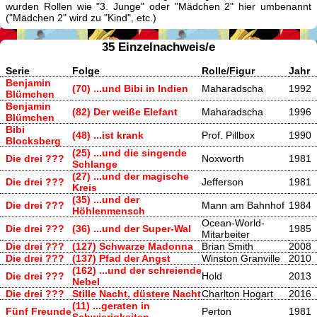
wurden Rollen wie "3. Junge" oder "Mädchen 2" hier umbenannt
("Mädchen 2" wird zu "Kind", etc.)
35 Einzelnachweis/e
Serie
Folge
Rolle/Figur
Jahr
Benjamin
(70) ...und Bibi in Indien
Maharadscha
1992
Blümchen
Benjamin
(82) Der weiße Elefant
Maharadscha
1996
Blümchen
Bibi
(48) ...ist krank
Prof. Pillbox
1990
Blocksberg
(25) ...und die singende
Die drei ???
Noxworth
1981
Schlange
(27) ...und der magische
Die drei ???
Jefferson
1981
Kreis
(35) ...und der
Die drei ???
Mann am Bahnhof
1984
Höhlenmensch
Ocean-World-
Die drei ???
(36) ...und der Super-Wal
1985
Mitarbeiter
Die drei ???
(127) Schwarze Madonna
Brian Smith
2008
Die drei ???
(137) Pfad der Angst
Winston Granville
2010
(162) ...und der schreiende
Die drei ???
Hold
2013
Nebel
Die drei ???
Stille Nacht, düstere Nacht
Charlton Hogart
2016
(11) ...geraten in
Fünf Freunde
Perton
1981
Schwierigkeiten