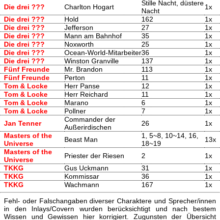
Stille Nacht, düstere
Die drei ???
Charlton Hogart
1x
Nacht
Die drei ???
Hold
162
1x
Die drei ???
Jefferson
27
1x
Die drei ???
Mann am Bahnhof
35
1x
Die drei ???
Noxworth
25
1x
Die drei ???
Ocean-World-Mitarbeiter
36
1x
Die drei ???
Winston Granville
137
1x
Fünf Freunde
Mr. Brandon
113
1x
Fünf Freunde
Perton
11
1x
Tom & Locke
Herr Panse
12
1x
Tom & Locke
Herr Reichard
11
1x
Tom & Locke
Marano
6
1x
Tom & Locke
Pollner
7
1x
Commander der
Jan Tenner
26
1x
Außerirdischen
Masters of the
1, 5~8, 10~14, 16,
Beast Man
13x
Universe
18~19
Masters of the
Priester der Riesen
2
1x
Universe
TKKG
Gus Uckmann
31
1x
TKKG
Kommissar
36
1x
TKKG
Wachmann
167
1x
Fehl- oder Falschangaben diverser Charaktere und Sprecher/innen
in den Inlays/Covern wurden berücksichtigt und nach bestem
Wissen und Gewissen hier korrigiert. Zugunsten der Übersicht