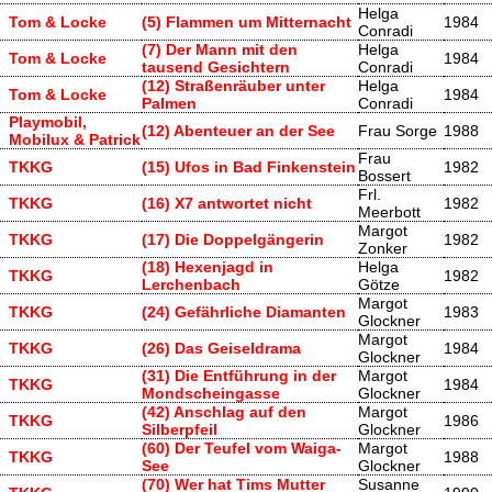
Helga
Tom & Locke
(5) Flammen um Mitternacht
1984
Conradi
(7) Der Mann mit den
Helga
Tom & Locke
1984
tausend Gesichtern
Conradi
(12) Straßenräuber unter
Helga
Tom & Locke
1984
Palmen
Conradi
Playmobil,
(12) Abenteuer an der See
Frau Sorge
1988
Mobilux & Patrick
Frau
TKKG
(15) Ufos in Bad Finkenstein
1982
Bossert
Frl.
TKKG
(16) X7 antwortet nicht
1982
Meerbott
Margot
TKKG
(17) Die Doppelgängerin
1982
Zonker
(18) Hexenjagd in
Helga
TKKG
1982
Lerchenbach
Götze
Margot
TKKG
(24) Gefährliche Diamanten
1983
Glockner
Margot
TKKG
(26) Das Geiseldrama
1984
Glockner
(31) Die Entführung in der
Margot
TKKG
1984
Mondscheingasse
Glockner
(42) Anschlag auf den
Margot
TKKG
1986
Silberpfeil
Glockner
(60) Der Teufel vom Waiga-
Margot
TKKG
1988
See
Glockner
(70) Wer hat Tims Mutter
Susanne