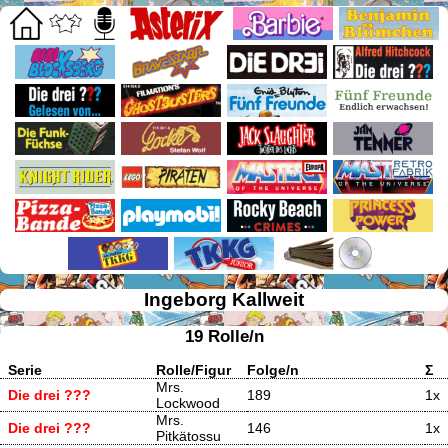
Ingeborg Kallweit
19 Rolle/n
Serie
Rolle/Figur
Folge/n
Σ
Mrs.
Die drei ???
189
1x
Lockwood
Mrs.
Die drei ???
146
1x
Pitkätossu