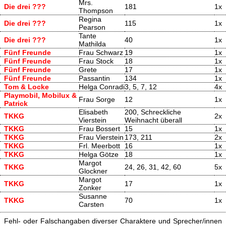
Mrs.
Die drei ???
181
1x
Thompson
Regina
Die drei ???
115
1x
Pearson
Tante
Die drei ???
40
1x
Mathilda
Fünf Freunde
Frau Schwarz
19
1x
Fünf Freunde
Frau Stock
18
1x
Fünf Freunde
Grete
17
1x
Fünf Freunde
Passantin
134
1x
Tom & Locke
Helga Conradi
3, 5, 7, 12
4x
Playmobil, Mobilux &
Frau Sorge
12
1x
Patrick
Elisabeth
200, Schreckliche
TKKG
2x
Vierstein
Weihnacht überall
TKKG
Frau Bossert
15
1x
TKKG
Frau Vierstein
173, 211
2x
TKKG
Frl. Meerbott
16
1x
TKKG
Helga Götze
18
1x
Margot
TKKG
24, 26, 31, 42, 60
5x
Glockner
Margot
TKKG
17
1x
Zonker
Susanne
TKKG
70
1x
Carsten
Fehl- oder Falschangaben diverser Charaktere und Sprecher/innen