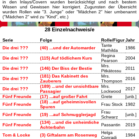
in den Inlays/Covern wurden berücksichtigt und nach bestem
Wissen und Gewissen hier korrigiert. Zugunsten der Übersicht
wurden Rollen wie "3. Junge" oder "Mädchen 2" hier umbenannt
("Mädchen 2" wird zu "Kind", etc.)
28 Einzelnachweis/e
Serie
Folge
Rolle/Figur
Jahr
Tante
Die drei ???
(40) ...und der Automarder
1986
Mathilda
Regina
Die drei ???
(115) Auf tödlichem Kurs
2004
Pearson
Mrs.
Die drei ???
(146) Der Biss der Bestie
2011
Pitkätossu
(181) Das Kabinett des
Mrs.
Die drei ???
2016
Zauberers
Thompson
(189) ...und der unsichtbare
Mrs.
Die drei ???
2017
Passagier
Lockwood
Fünf Freunde
(17) ...auf großer Fahrt
Grete
[unb.]
(18) ...auf geheimnisvollen
Fünf Freunde
Frau Stock
1982
Spuren
Frau
Fünf Freunde
(19) ...auf Schmugglerjagd
[unb.]
Schwarz
(134) ...und die unheimliche
Fünf Freunde
Passantin
2019
Achterbahn
Helga
Tom & Locke
(3) Giftalarm am Rosenweg
1984
Conradi