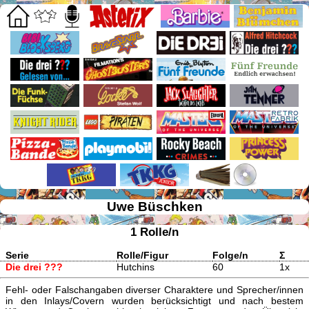
Uwe Büschken
1 Rolle/n
Serie
Rolle/Figur
Folge/n
Σ
Die drei ???
Hutchins
60
1x
Fehl- oder Falschangaben diverser Charaktere und Sprecher/innen
in den Inlays/Covern wurden berücksichtigt und nach bestem