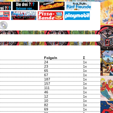
Folge/n
Σ
24
1x
23
1x
65
1x
67
1x
187
1x
157
1x
111
1x
46
1x
12
1x
10
1x
82
1x
69
1x