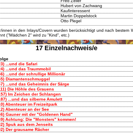
Fred Zeiler
Hubert von Zachwang
Kaufinteressent
Martin Doppelstock
Otto Plegel
innen in den Inlays/Covern wurden berücksichtigt und nach bestem W
t ("Mädchen 2" wird zu "Kind", etc.)
17 Einzelnachweis/e
olge
23) ...und die Safari
24) ...und das Traummobil
46) ...und der schrullige Millionär
65) Diamantenschmuggel
67) ...und das Geheimnis der Särge
111) Die Höhle des Grauens
157) Im Zeichen der Schlangen
187) ...und das silberne Amulett
10) Abenteuer im Freizeitpark
12) Abenteuer an der See
66) Gauner mit der "Goldenen Hand"
69) Achtung: Die "Monsters" kommen!
82) Spuk aus dem Jenseits
92) Der grausame Rächer