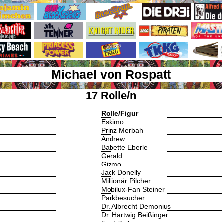
Michael von Rospatt
17 Rolle/n
Rolle/Figur
Eskimo
Prinz Merbah
Andrew
Babette Eberle
Gerald
Gizmo
Jack Donelly
Millionär Pilcher
Mobilux-Fan Steiner
Parkbesucher
Dr. Albrecht Demonius
Dr. Hartwig Beißinger