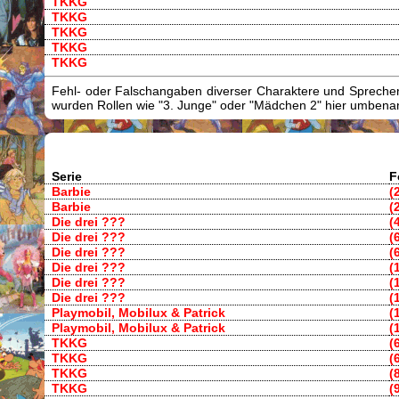
TKKG
TKKG
TKKG
TKKG
TKKG
Fehl- oder Falschangaben diverser Charaktere und Sprecher/
wurden Rollen wie "3. Junge" oder "Mädchen 2" hier umbenann
Serie
F
Barbie
(
Barbie
(
Die drei ???
(
Die drei ???
(
Die drei ???
(
Die drei ???
(
Die drei ???
(
Die drei ???
(
Playmobil, Mobilux & Patrick
(
Playmobil, Mobilux & Patrick
(
TKKG
(
TKKG
(
TKKG
(
TKKG
(