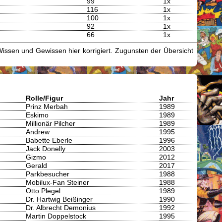
99
1x
116
1x
100
1x
92
1x
66
1x
issen und Gewissen hier korrigiert. Zugunsten der Übersicht
Rolle/Figur
Jahr
Prinz Merbah
1989
Eskimo
1989
Millionär Pilcher
1989
Andrew
1995
Babette Eberle
1996
Jack Donelly
2003
Gizmo
2012
Gerald
2017
Parkbesucher
1988
Mobilux-Fan Steiner
1988
Otto Plegel
1989
Dr. Hartwig Beißinger
1990
Dr. Albrecht Demonius
1992
Martin Doppelstock
1995