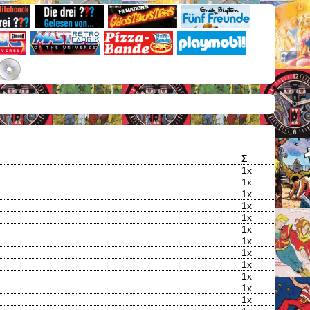
Σ
1x
1x
1x
1x
1x
1x
1x
1x
1x
1x
1x
1x