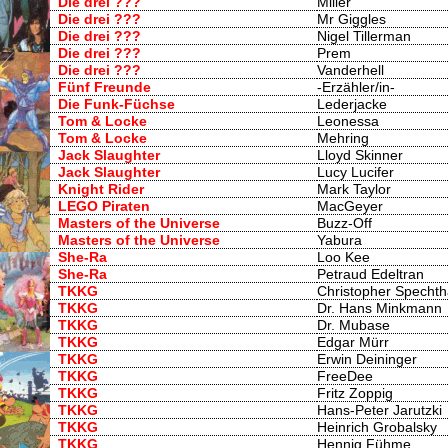
Die drei ???
Miller
Die drei ???
Mr Giggles
Die drei ???
Nigel Tillerman
Die drei ???
Prem
Die drei ???
Vanderhell
Fünf Freunde
-Erzähler/in-
Die Funk-Füchse
Lederjacke
Tom & Locke
Leonessa
Tom & Locke
Mehring
Jack Slaughter
Lloyd Skinner
Jack Slaughter
Lucy Lucifer
Knight Rider
Mark Taylor
LEGO Piraten
MacGeyer
Masters of the Universe
Buzz-Off
Masters of the Universe
Yabura
She-Ra
Loo Kee
She-Ra
Petraud Edeltran
TKKG
Christopher Spech
TKKG
Dr. Hans Minkmann
TKKG
Dr. Mubase
TKKG
Edgar Mürr
TKKG
Erwin Deininger
TKKG
FreeDee
TKKG
Fritz Zoppig
TKKG
Hans-Peter Jarutzki
TKKG
Heinrich Grobalsky
TKKG
Hennig Fühme