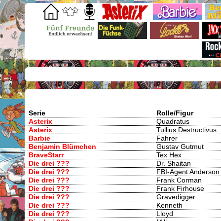
Serie
Rolle/Figur
Asterix
Quadratus
Asterix
Tullius Destructivus
Barbie
Fahrer
Benjamin Blümchen
Gustav Gutmut
BraveStarr
Tex Hex
Die drei ???
Dr. Shaitan
Die drei ???
FBI-Agent Anderson
Die drei ???
Frank Corman
Die drei ???
Frank Firhouse
Die drei ???
Gravedigger
Die drei ???
Kenneth
Die drei ???
Lloyd