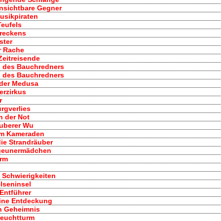
 unsichtbare Gegner
Musikpiraten
Teufels
hreckens
ster
r Rache
 Zeitreisende
s des Bauchredners
s des Bauchredners
 der Medusa
erzirkus
r
urgverlies
in der Not
auberer Wu
hrem Kameraden
 die Strandräuber
Zigeunermädchen
urm
in Schwierigkeiten
elseninsel
 Entführer
eine Entdeckung
ein Geheimnis
 Leuchtturm