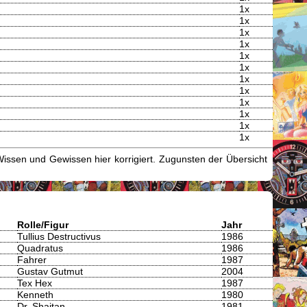
1x
1x
1x
1x
1x
1x
1x
1x
1x
1x
1x
1x
issen und Gewissen hier korrigiert. Zugunsten der Übersicht
Rolle/Figur
Jahr
Tullius Destructivus
1986
Quadratus
1986
Fahrer
1987
Gustav Gutmut
2004
Tex Hex
1987
Kenneth
1980
Dr. Shaitan
1981