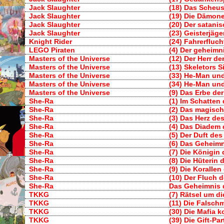
Jack Slaughter
(18) Das Scheu
Jack Slaughter
(19) Die Dämone
Jack Slaughter
(20) Der satanis
Jack Slaughter
(23) Geisterjäge
Knight Rider
(24) Fahrerfluch
LEGO Piraten
(4) Der geheimn
Masters of the Universe
(12) Der Herr d
Masters of the Universe
(13) Skeletors S
Masters of the Universe
(33) He-Man un
Masters of the Universe
(34) He-Man und
Masters of the Universe
(9) Das Erbe de
She-Ra
(1) Im Schatten 
She-Ra
(2) Das magisc
She-Ra
(3) Das Herz d
She-Ra
(4) Das Diadem 
She-Ra
(5) Der Duft de
She-Ra
(6) Das Geheim
She-Ra
(7) Die Königin
She-Ra
(8) Die Hüterin 
She-Ra
(9) Die Korallen
She-Ra
(10) Der Fluch 
She-Ra
Das Geheimnis d
TKKG
(7) Rätsel um die
TKKG
(11) Die Falsc
TKKG
(30) Die Mafia 
TKKG
(39) Die Gift-Par