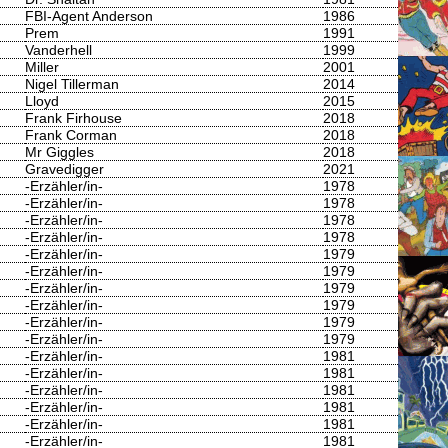
FBI-Agent Anderson
1986
Prem
1991
Vanderhell
1999
Miller
2001
Nigel Tillerman
2014
Lloyd
2015
Frank Firhouse
2018
Frank Corman
2018
Mr Giggles
2018
Gravedigger
2021
-Erzähler/in-
1978
-Erzähler/in-
1978
-Erzähler/in-
1978
-Erzähler/in-
1978
-Erzähler/in-
1979
-Erzähler/in-
1979
-Erzähler/in-
1979
-Erzähler/in-
1979
-Erzähler/in-
1979
-Erzähler/in-
1979
-Erzähler/in-
1981
-Erzähler/in-
1981
-Erzähler/in-
1981
-Erzähler/in-
1981
-Erzähler/in-
1981
-Erzähler/in-
1981