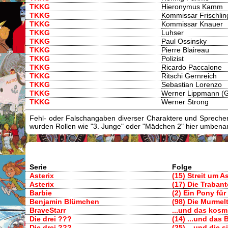
TKKG
Hieronymus Kamm
TKKG
Kommissar Frischlin
TKKG
Kommissar Knauer
TKKG
Luhser
TKKG
Paul Ossinsky
TKKG
Pierre Blaireau
TKKG
Polizist
TKKG
Ricardo Paccalone
TKKG
Ritschi Gernreich
TKKG
Sebastian Lorenzo
TKKG
Werner Lippmann (G
TKKG
Werner Strong
Fehl- oder Falschangaben diverser Charaktere und Sprecher/
wurden Rollen wie "3. Junge" oder "Mädchen 2" hier umbenann
Serie
Folge
Asterix
(15) Streit um As
Asterix
(17) Die Traban
Barbie
(2) Ein Pony für
Benjamin Blümchen
(98) Die Murmelt
BraveStarr
...und das kosm
Die drei ???
(14) ...und das
Die drei ???
(25) ...und die