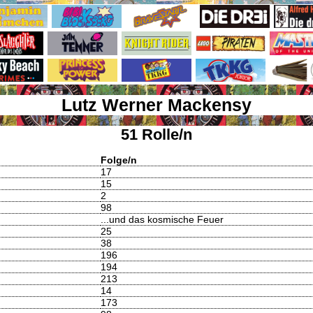
Lutz Werner Mackensy
51 Rolle/n
Folge/n
17
15
2
98
...und das kosmische Feuer
25
38
196
194
213
14
173