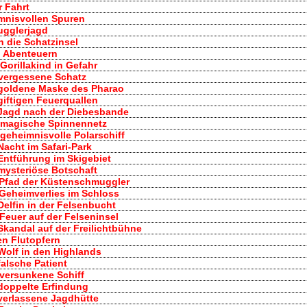
r Fahrt
eimnisvollen Spuren
mugglerjagd
en die Schatzinsel
en Abenteuern
 Gorillakind in Gefahr
r vergessene Schatz
e goldene Maske des Pharao
 giftigen Feuerquallen
e Jagd nach der Diebesbande
s magische Spinnennetz
 geheimnisvolle Polarschiff
 Nacht im Safari-Park
 Entführung im Skigebiet
 mysteriöse Botschaft
m Pfad der Küstenschmuggler
s Geheimverlies im Schloss
 Delfin in der Felsenbucht
 Feuer auf der Felseninsel
 Skandal auf der Freilichtbühne
den Flutopfern
 Wolf in den Highlands
 falsche Patient
 versunkene Schiff
 doppelte Erfindung
 verlassene Jagdhütte