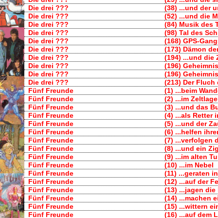
Die drei ???
(38) ...und der
Die drei ???
(52) ...und die 
Die drei ???
(84) Musik des 
Die drei ???
(98) Tal des Sc
Die drei ???
(168) GPS-Gang
Die drei ???
(173) Dämon de
Die drei ???
(194) ...und die
Die drei ???
(196) Geheimni
Die drei ???
(196) Geheimni
Die drei ???
(213) Der Fluch
Fünf Freunde
(1) ...beim Wand
Fünf Freunde
(2) ...im Zeltlage
Fünf Freunde
(3) ...und das B
Fünf Freunde
(4) ...als Retter 
Fünf Freunde
(5) ...und der Z
Fünf Freunde
(6) ...helfen i
Fünf Freunde
(7) ...verfolgen
Fünf Freunde
(8) ...und ein 
Fünf Freunde
(9) ...im alten T
Fünf Freunde
(10) ...im Nebel
Fünf Freunde
(11) ...geraten 
Fünf Freunde
(12) ...auf der F
Fünf Freunde
(13) ...jagen die
Fünf Freunde
(14) ...machen 
Fünf Freunde
(15) ...wittern 
Fünf Freunde
(16) ...auf dem