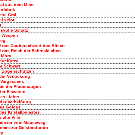
sal aus dem Meer
nfabrik
che Gral
r in Not
t
isvolle Schatz
er Wespen
ieg
d das Zauberschwert des Bösen
 das Reich der Schrecklichen
r Morc
der Katze
he Schwert
es Bogenschützen
der Verlockung
s Vergessens
nis der Pfauenaugen
 der Eiswüste
des Lichts
 der Verheißung
des Goldes
es Kristallpalastes
 alte Villa
hmünzer vom Mäuseweg
kommt zur Geisterstunde
ty