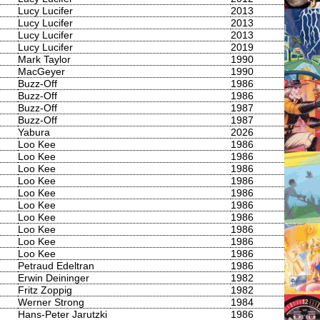
Lucy Lucifer
2013
Lucy Lucifer
2013
Lucy Lucifer
2013
Lucy Lucifer
2019
Mark Taylor
1990
MacGeyer
1990
Buzz-Off
1986
Buzz-Off
1986
Buzz-Off
1987
Buzz-Off
1987
Yabura
2026
Loo Kee
1986
Loo Kee
1986
Loo Kee
1986
Loo Kee
1986
Loo Kee
1986
Loo Kee
1986
Loo Kee
1986
Loo Kee
1986
Loo Kee
1986
Loo Kee
1986
Petraud Edeltran
1986
Erwin Deininger
1982
Fritz Zoppig
1982
Werner Strong
1984
Hans-Peter Jarutzki
1986