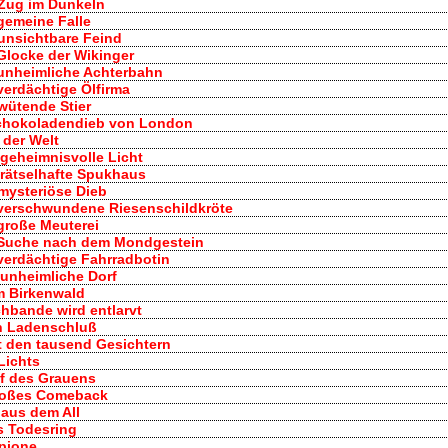
r Zug im Dunkeln
 gemeine Falle
 unsichtbare Feind
 Glocke der Wikinger
e unheimliche Achterbahn
 verdächtige Ölfirma
 wütende Stier
Schokoladendieb von London
 der Welt
 geheimnisvolle Licht
s rätselhafte Spukhaus
 mysteriöse Dieb
e verschwundene Riesenschildkröte
 große Meuterei
e Suche nach dem Mondgestein
 verdächtige Fahrradbotin
s unheimliche Dorf
im Birkenwald
chbande wird entlarvt
ch Ladenschluß
t den tausend Gesichtern
Lichts
of des Grauens
großes Comeback
aus dem All
s Todesring
pione