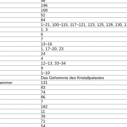
98
196
168
52
84
1~21, 100~115, 117~121, 123, 125, 128, 130, 
1, 3
6
7
13~16
1, 17~20, 23
24
4
12~13, 33~34
9
1~10
Das Geheimnis des Kristallpalastes
thammer
131
83
74
86
7
182
11
39
71
54