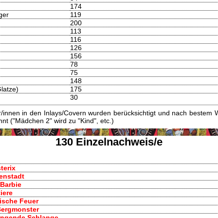
174
ger
119
200
113
116
126
156
78
75
148
latze)
175
30
innen in den Inlays/Covern wurden berücksichtigt und nach bestem W
t ("Mädchen 2" wird zu "Kind", etc.)
130 Einzelnachweis/e
terix
tenstadt
 Barbie
iere
ische Feuer
 Bergmonster
 singende Schlange