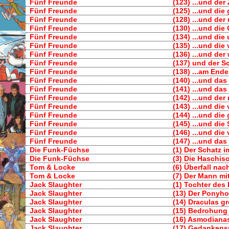
Fünf Freunde
(123) ...und de
Fünf Freunde
(125) ...und die
Fünf Freunde
(128) ...und der
Fünf Freunde
(130) ...und die
Fünf Freunde
(134) ...und di
Fünf Freunde
(135) ...und die
Fünf Freunde
(136) ...und der
Fünf Freunde
(137) und der 
Fünf Freunde
(138) ...am Ende
Fünf Freunde
(140) ...und das
Fünf Freunde
(141) ...und da
Fünf Freunde
(142) ...und der
Fünf Freunde
(143) ...und di
Fünf Freunde
(144) ...und die
Fünf Freunde
(145) ...und di
Fünf Freunde
(146) ...und die
Fünf Freunde
(147) ...und da
Die Funk-Füchse
(1) Der Schatz 
Die Funk-Füchse
(3) Die Haschis
Tom & Locke
(6) Überfall na
Tom & Locke
(7) Der Mann mi
Jack Slaughter
(1) Tochter des 
Jack Slaughter
(13) Der Ponyh
Jack Slaughter
(14) Draculas 
Jack Slaughter
(15) Bedrohung 
Jack Slaughter
(16) Asmodiana
Jack Slaughter
(17) Gedankens