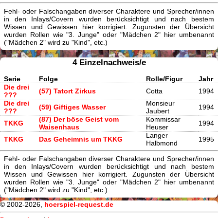
Fehl- oder Falschangaben diverser Charaktere und Sprecher/innen
in den Inlays/Covern wurden berücksichtigt und nach bestem
Wissen und Gewissen hier korrigiert. Zugunsten der Übersicht
wurden Rollen wie "3. Junge" oder "Mädchen 2" hier umbenannt
("Mädchen 2" wird zu "Kind", etc.)
4 Einzelnachweis/e
Serie
Folge
Rolle/Figur
Jahr
Die drei
(57) Tatort Zirkus
Cotta
1994
???
Die drei
Monsieur
(59) Giftiges Wasser
1994
???
Jaubert
(87) Der böse Geist vom
Kommissar
TKKG
1994
Waisenhaus
Heuser
Langer
TKKG
Das Geheimnis um TKKG
1995
Halbmond
Fehl- oder Falschangaben diverser Charaktere und Sprecher/innen
in den Inlays/Covern wurden berücksichtigt und nach bestem
Wissen und Gewissen hier korrigiert. Zugunsten der Übersicht
wurden Rollen wie "3. Junge" oder "Mädchen 2" hier umbenannt
("Mädchen 2" wird zu "Kind", etc.)
© 2002-2026,
hoerspiel-request.de