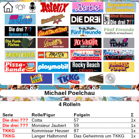
Michael Poelchau
4 Rolle/n
Serie
Rolle/Figur
Folge/n
Σ
Die drei ???
Cotta
57
1x
Die drei ???
Monsieur Jaubert
59
1x
TKKG
Kommissar Heuser
87
1x
TKKG
Langer Halbmond
Das Geheimnis um TKKG
1x