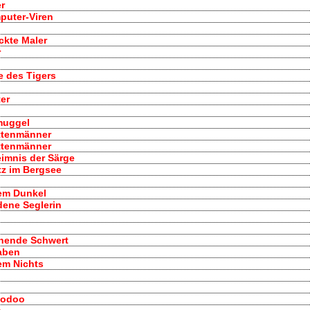
er
mputer-Viren
ückte Maler
r
e des Tigers
er
muggel
attenmänner
attenmänner
eimnis der Särge
atz im Bergsee
em Dunkel
dene Seglerin
nnende Schwert
Raben
em Nichts
oodoo