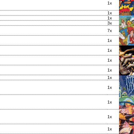
1x
1x
1x
3x
7x
1x
1x
1x
1x
1x
1x
1x
1x
1x