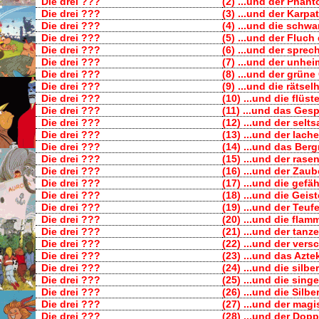
Die drei ???
(2) ...und der Phan
Die drei ???
(3) ...und der Karp
Die drei ???
(4) ...und die schwa
Die drei ???
(5) ...und der Fluc
Die drei ???
(6) ...und der spre
Die drei ???
(7) ...und der unhe
Die drei ???
(8) ...und der grüne
Die drei ???
(9) ...und die rätsel
Die drei ???
(10) ...und die flüs
Die drei ???
(11) ...und das Ges
Die drei ???
(12) ...und der sel
Die drei ???
(13) ...und der lac
Die drei ???
(14) ...und das Ber
Die drei ???
(15) ...und der ras
Die drei ???
(16) ...und der Zaub
Die drei ???
(17) ...und die gefä
Die drei ???
(18) ...und die Geist
Die drei ???
(19) ...und der Teuf
Die drei ???
(20) ...und die fla
Die drei ???
(21) ...und der tanz
Die drei ???
(22) ...und der ve
Die drei ???
(23) ...und das Azt
Die drei ???
(24) ...und die silb
Die drei ???
(25) ...und die sin
Die drei ???
(26) ...und die Silb
Die drei ???
(27) ...und der magi
Die drei ???
(28) ...und der Dop