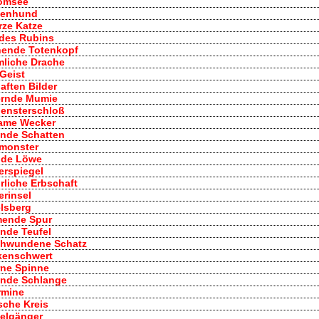
tomsee
atenhund
rze Katze
h des Rubins
chende Totenkopf
imliche Drache
 Geist
haften Bilder
ternde Mumie
pensterschloß
tsame Wecker
hende Schatten
gmonster
ende Löwe
erspiegel
hrliche Erbschaft
erinsel
elsberg
mmende Spur
ende Teufel
rschwundene Schatz
ekenschwert
erne Spinne
gende Schlange
ermine
sche Kreis
pelgänger