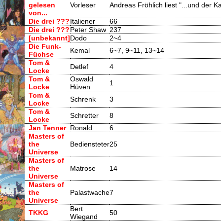
gelesen
Vorleser
Andreas Fröhlich liest "...und der 
von...
Die drei ???
Italiener
66
Die drei ???
Peter Shaw
237
[unbekannt]
Dodo
2~4
Die Funk-
Kemal
6~7, 9~11, 13~14
Füchse
Tom &
Detlef
4
Locke
Tom &
Oswald
1
Locke
Hüven
Tom &
Schrenk
3
Locke
Tom &
Schretter
8
Locke
Jan Tenner
Ronald
6
Masters of
the
Bediensteter
25
Universe
Masters of
the
Matrose
14
Universe
Masters of
the
Palastwache
7
Universe
Bert
TKKG
50
Wiegand