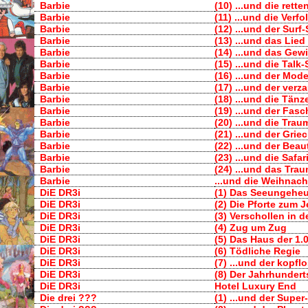
Barbie
(10) ...und die rett
Barbie
(11) ...und die Verf
Barbie
(12) ...und der Surf
Barbie
(13) ...und das Lied
Barbie
(14) ...und das Gew
Barbie
(15) ...und die Talk
Barbie
(16) ...und der Mod
Barbie
(17) ...und der verz
Barbie
(18) ...und die Tänz
Barbie
(19) ...und der Fasc
Barbie
(20) ...und die Trau
Barbie
(21) ...und der Grie
Barbie
(22) ...und der Bea
Barbie
(23) ...und die Safar
Barbie
(24) ...und das Tra
Barbie
...und die Weihnac
DiE DR3i
(1) Das Seeungeheu
DiE DR3i
(2) Die Pforte zum J
DiE DR3i
(3) Verschollen in d
DiE DR3i
(4) Zug um Zug
DiE DR3i
(5) Das Haus der 1.
DiE DR3i
(6) Tödliche Regie
DiE DR3i
(7) ...und der kopfl
DiE DR3i
(8) Der Jahrhundert
DiE DR3i
Hotel Luxury End
Die drei ???
(1) ...und der Supe