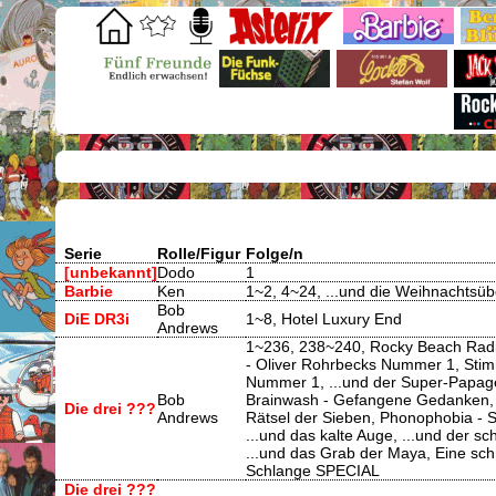
Serie
Rolle/Figur
Folge/n
[unbekannt]
Dodo
1
Barbie
Ken
1~2, 4~24, ...und die Weihnachtsü
Bob
DiE DR3i
1~8, Hotel Luxury End
Andrews
1~236, 238~240, Rocky Beach Radio
- Oliver Rohrbecks Nummer 1, Stimm
Nummer 1, ...und der Super-Papage
Bob
Brainwash - Gefangene Gedanken, Ho
Die drei ???
Andrews
Rätsel der Sieben, Phonophobia - Si
...und das kalte Auge, ...und der s
...und das Grab der Maya, Eine schr
Schlange SPECIAL
Die drei ???