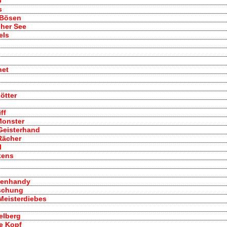
o
s
 Bösen
oher See
els
net
ötter
ff
Monster
 Geisterhand
 Rächer
l
kens
exenhandy
uschung
Meisterdiebes
belberg
e Kopf