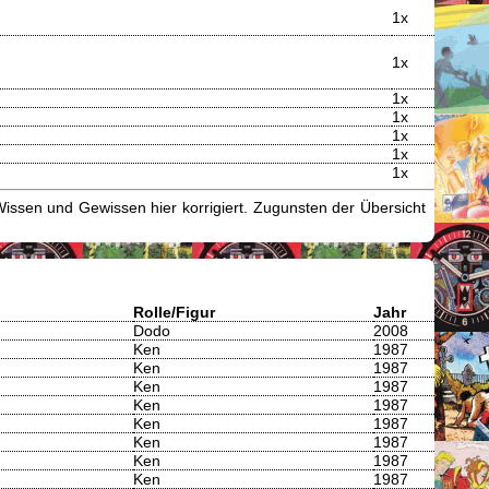
1x
1x
1x
1x
1x
1x
1x
issen und Gewissen hier korrigiert. Zugunsten der Übersicht
Rolle/Figur
Jahr
Dodo
2008
Ken
1987
Ken
1987
Ken
1987
Ken
1987
Ken
1987
Ken
1987
Ken
1987
Ken
1987