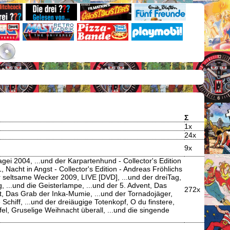
Σ
1x
24x
9x
 2004, ...und der Karpartenhund - Collector's Edition
acht in Angst - Collector's Edition - Andreas Fröhlichs
seltsame Wecker 2009, LIVE [DVD], ...und der dreiTag,
...und die Geisterlampe, ...und der 5. Advent, Das
272x
ht, Das Grab der Inka-Mumie, ...und der Tornadojäger,
chiff, ...und der dreiäugige Totenkopf, O du finstere,
el, Gruselige Weihnacht überall, ...und die singende