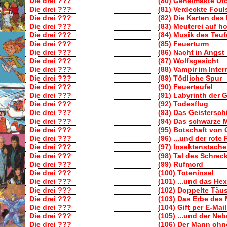
Die drei ???
(80) Geheimakte Uf
Die drei ???
(81) Verdeckte Foul
Die drei ???
(82) Die Karten des
Die drei ???
(83) Meuterei auf h
Die drei ???
(84) Musik des Teuf
Die drei ???
(85) Feuerturm
Die drei ???
(86) Nacht in Angst
Die drei ???
(87) Wolfsgesicht
Die drei ???
(88) Vampir im Inter
Die drei ???
(89) Tödliche Spur
Die drei ???
(90) Feuerteufel
Die drei ???
(91) Labyrinth der G
Die drei ???
(92) Todesflug
Die drei ???
(93) Das Geisterschi
Die drei ???
(94) Das schwarze 
Die drei ???
(95) Botschaft von
Die drei ???
(96) ...und der rote
Die drei ???
(97) Insektenstache
Die drei ???
(98) Tal des Schrec
Die drei ???
(99) Rufmord
Die drei ???
(100) Toteninsel
Die drei ???
(101) ...und das H
Die drei ???
(102) Doppelte Tä
Die drei ???
(103) Das Erbe des 
Die drei ???
(104) Gift per E-Mail
Die drei ???
(105) ...und der Ne
Die drei ???
(106) Der Mann ohn