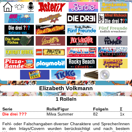
Elizabeth Volkmann
1 Rolle/n
Serie
Rolle/Figur
Folge/n
Σ
Die drei ???
Milva Summer
82
1x
Fehl- oder Falschangaben diverser Charaktere und Sprecher/innen
in den Inlays/Covern wurden berücksichtigt und nach bestem