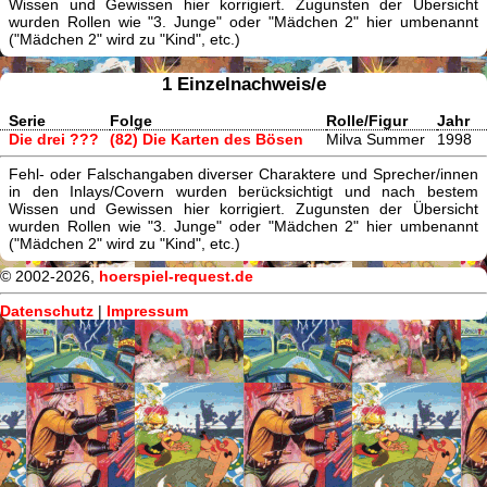
Wissen und Gewissen hier korrigiert. Zugunsten der Übersicht
wurden Rollen wie "3. Junge" oder "Mädchen 2" hier umbenannt
("Mädchen 2" wird zu "Kind", etc.)
1 Einzelnachweis/e
Serie
Folge
Rolle/Figur
Jahr
Die drei ???
(82) Die Karten des Bösen
Milva Summer
1998
Fehl- oder Falschangaben diverser Charaktere und Sprecher/innen
in den Inlays/Covern wurden berücksichtigt und nach bestem
Wissen und Gewissen hier korrigiert. Zugunsten der Übersicht
wurden Rollen wie "3. Junge" oder "Mädchen 2" hier umbenannt
("Mädchen 2" wird zu "Kind", etc.)
© 2002-2026,
hoerspiel-request.de
Datenschutz
|
Impressum