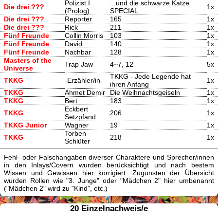
Polizist I
...und die schwarze Katze
Die drei ???
1x
(Prolog)
SPECIAL
Die drei ???
Reporter
165
1x
Die drei ???
Rick
211
1x
Fünf Freunde
Collin Morris
103
1x
Fünf Freunde
David
140
1x
Fünf Freunde
Nachbar
128
1x
Masters of the
Trap Jaw
4~7, 12
5x
Universe
TKKG - Jede Legende hat
TKKG
-Erzähler/in-
1x
ihren Anfang
TKKG
Ahmet Demir
Die Weihnachtsgeiseln
1x
TKKG
Bert
183
1x
Eckbert
TKKG
206
1x
Setzpfand
TKKG Junior
Wagner
19
1x
Torben
TKKG
218
1x
Schlüter
Fehl- oder Falschangaben diverser Charaktere und Sprecher/innen
in den Inlays/Covern wurden berücksichtigt und nach bestem
Wissen und Gewissen hier korrigiert. Zugunsten der Übersicht
wurden Rollen wie "3. Junge" oder "Mädchen 2" hier umbenannt
("Mädchen 2" wird zu "Kind", etc.)
20 Einzelnachweis/e