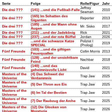
Serie
Folge
Rolle/Figur
Jahr
Jeffrey
Die drei ???
(141) ...und die Fußball-Falle
2010
Seaman
(165) Im Schatten des
Die drei ???
Reporter
2013
Giganten
(185) ...und der Mann ohne
Die drei ???
Mr. Sisko
2017
Augen
Die drei ???
(211) ...und der Jadekönig
Rick
2021
Die drei ???
(237) ...und der rote Büffel
Jordan
2026
...und die schwarze Katze
Polizist I
Die drei ???
2019
SPECIAL
(Prolog)
(103) ...und die giftigen
Fünf Freunde
Collin Morris
2013
Feuerquallen
(128) ...und der unsichtbare
Fünf Freunde
Nachbar
2018
Feind
(140) ...und das
Fünf Freunde
David
2021
geheimnisvolle Licht
Masters of the
(4) Das Schwert der
Trap Jaw
2025
Universe
Verdammnis
Masters of the
(5) Der Thron aus Eis
Trap Jaw
2025
Universe
Masters of the
(6) Im Tal der Bestien
Trap Jaw
2025
Universe
Masters of the
(7) Der Raubzug der Arche
Trap Jaw
2025
Universe
Masters of the
(12) Die Glocken von
Trap Jaw
2026
Universe
Moraturia