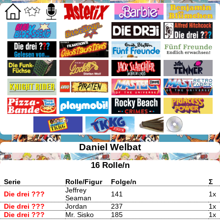
Daniel Welbat
16 Rolle/n
Serie
Rolle/Figur
Folge/n
Σ
Jeffrey
Die drei ???
141
1x
Seaman
Die drei ???
Jordan
237
1x
Die drei ???
Mr. Sisko
185
1x