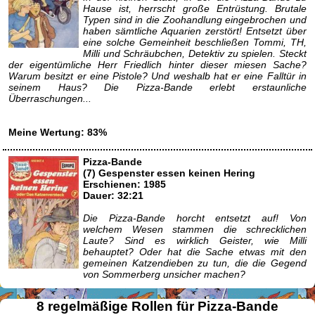
Hause ist, herrscht große Entrüstung. Brutale
Typen sind in die Zoohandlung eingebrochen und
haben sämtliche Aquarien zerstört! Entsetzt über
eine solche Gemeinheit beschließen Tommi, TH,
Milli und Schräubchen, Detektiv zu spielen. Steckt
der eigentümliche Herr Friedlich hinter dieser miesen Sache?
Warum besitzt er eine Pistole? Und weshalb hat er eine Falltür in
seinem Haus? Die Pizza-Bande erlebt erstaunliche
Überraschungen...
Meine Wertung: 83%
Pizza-Bande
(7) Gespenster essen keinen Hering
Erschienen: 1985
Dauer: 32:21
Die Pizza-Bande horcht entsetzt auf! Von
welchem Wesen stammen die schrecklichen
Laute? Sind es wirklich Geister, wie Milli
behauptet? Oder hat die Sache etwas mit den
gemeinen Katzendieben zu tun, die die Gegend
von Sommerberg unsicher machen?
8 regelmäßige Rollen für Pizza-Bande