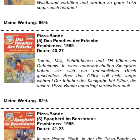
Waldbrand verhüten und werden zu guter Letzt
sogar noch berühmt...
Meine Wertung: 86%
Pizza-Bande
(5) Das Paradies der Frösche
Erschienen: 1985
Dauer: 40:27
Tommi, Milli, Schräubchen und TH hüten ein
Geheimnis. In einer unbewirtschaften Kiesgrube
haben sie sich ein unheimliches Reich
geschaffen. Aber das Glück soll nicht lange
währen! Der Inhaber der Kiesgrube hat Pläne, die
unsere Pizza-Bande unbedingt verhindern muß...
Meine Wertung: 82%
Pizza-Bande
(6) Spaghetti im Benzintank
Erschienen: 1985
Dauer: 41:23
In der kleinen Stadt, in der die Pizza-Bande zu