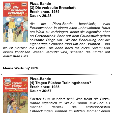
Pizza-Bande
(3) Die verbeulte Erbschaft
Erschienen: 1985
Dauer: 29:28
Als die Pizza-Bande beschließt, zwei
Ferienwochen in einem alten unbewohnten Haus
am Wald zu verbringen, denkt sie eigentlich eher
an Gartenarbeit. Aber auf dem Grundstück gehen
seltsame Dinge vor: Welche Bedeutung hat die
eigenartige Schneise rund um den Brunnen? Und
wo ist plötzlich die Leiter? Als denn noch die dicke Salami von
einem kopflosen Wesen verputzt wird, schalten die Kinder auf
Alarmstufe Eins...
Meine Wertung: 80%
Pizza-Bande
(4) Tragen Füchse Trainingshosen?
Erschienen: 1985
Dauer: 36:57
Förster Hüttl wundert sich! Was treibt die Pizza-
Bande eigentlich im Wald? Tommi, Milli und TH
machen derweil die erstaunlichsten
Entdeckungen, können im letzten Moment einen