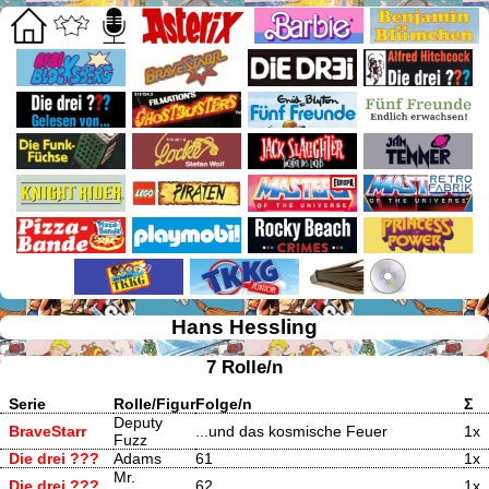
Hans Hessling
7 Rolle/n
Serie
Rolle/Figur
Folge/n
Σ
Deputy
BraveStarr
...und das kosmische Feuer
1x
Fuzz
Die drei ???
Adams
61
1x
Mr.
Die drei ???
62
1x