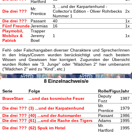
Hartford
3, ...und der Karpartenhund -
Mr.
Die drei ???
Collector's Edition - Oliver Rohrbecks
2x
Prentice
Nummer 1
Die drei ???
Passant
40
1x
Fünf Freunde
Jeremias
16
1x
Playmobil,
Trapper
Mobilux &
Jeremy
1
1x
Patrick
Bowl
Fehl- oder Falschangaben diverser Charaktere und Sprecher/innen
in den Inlays/Covern wurden berücksichtigt und nach bestem
Wissen und Gewissen hier korrigiert. Zugunsten der Übersicht
wurden Rollen wie "3. Junge" oder "Mädchen 2" hier umbenannt
("Mädchen 2" wird zu "Kind", etc.)
8 Einzelnachweis/e
Serie
Folge
Rolle/Figur
Jahr
Deputy
BraveStarr
...und das kosmische Feuer
1987
Fuzz
Mr.
Die drei ???
(3) ...und der Karpatenhund
1979
Prentice
Die drei ???
(40) ...und der Automarder
Passant
1986
Die drei ???
(61) ...und die Rache des Tigers
Adams
1995
Mr.
Die drei ???
(62) Spuk im Hotel
1995
Hartford