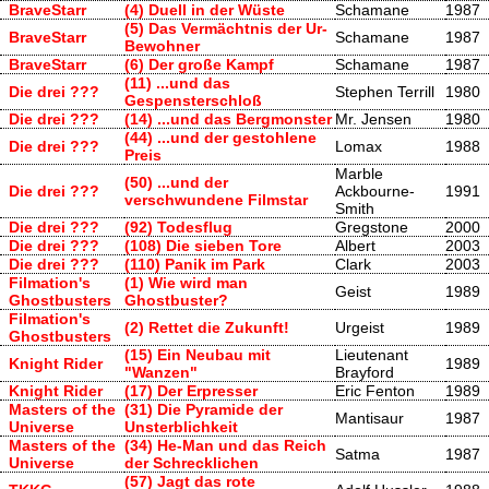
BraveStarr
(4) Duell in der Wüste
Schamane
1987
(5) Das Vermächtnis der Ur-
BraveStarr
Schamane
1987
Bewohner
BraveStarr
(6) Der große Kampf
Schamane
1987
(11) ...und das
Die drei ???
Stephen Terrill
1980
Gespensterschloß
Die drei ???
(14) ...und das Bergmonster
Mr. Jensen
1980
(44) ...und der gestohlene
Die drei ???
Lomax
1988
Preis
Marble
(50) ...und der
Die drei ???
Ackbourne-
1991
verschwundene Filmstar
Smith
Die drei ???
(92) Todesflug
Gregstone
2000
Die drei ???
(108) Die sieben Tore
Albert
2003
Die drei ???
(110) Panik im Park
Clark
2003
Filmation's
(1) Wie wird man
Geist
1989
Ghostbusters
Ghostbuster?
Filmation's
(2) Rettet die Zukunft!
Urgeist
1989
Ghostbusters
(15) Ein Neubau mit
Lieutenant
Knight Rider
1989
"Wanzen"
Brayford
Knight Rider
(17) Der Erpresser
Eric Fenton
1989
Masters of the
(31) Die Pyramide der
Mantisaur
1987
Universe
Unsterblichkeit
Masters of the
(34) He-Man und das Reich
Satma
1987
Universe
der Schrecklichen
(57) Jagt das rote