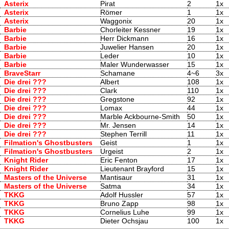
Asterix
Pirat
2
1x
Asterix
Römer
1
1x
Asterix
Waggonix
20
1x
Barbie
Chorleiter Kessner
19
1x
Barbie
Herr Dickmann
16
1x
Barbie
Juwelier Hansen
20
1x
Barbie
Leder
10
1x
Barbie
Maler Wunderwasser
15
1x
BraveStarr
Schamane
4~6
3x
Die drei ???
Albert
108
1x
Die drei ???
Clark
110
1x
Die drei ???
Gregstone
92
1x
Die drei ???
Lomax
44
1x
Die drei ???
Marble Ackbourne-Smith
50
1x
Die drei ???
Mr. Jensen
14
1x
Die drei ???
Stephen Terrill
11
1x
Filmation's Ghostbusters
Geist
1
1x
Filmation's Ghostbusters
Urgeist
2
1x
Knight Rider
Eric Fenton
17
1x
Knight Rider
Lieutenant Brayford
15
1x
Masters of the Universe
Mantisaur
31
1x
Masters of the Universe
Satma
34
1x
TKKG
Adolf Hussler
57
1x
TKKG
Bruno Zapp
98
1x
TKKG
Cornelius Luhe
99
1x
TKKG
Dieter Ochsjau
100
1x