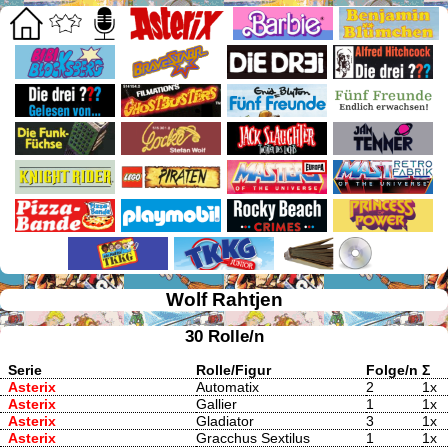
Wolf Rahtjen
30 Rolle/n
Serie
Rolle/Figur
Folge/n
Σ
Asterix
Automatix
2
1x
Asterix
Gallier
1
1x
Asterix
Gladiator
3
1x
Asterix
Gracchus Sextilus
1
1x