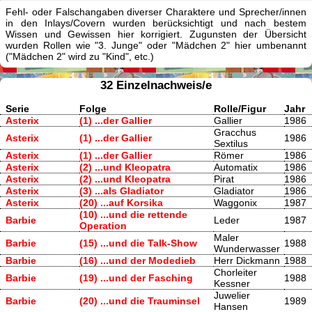
Fehl- oder Falschangaben diverser Charaktere und Sprecher/innen
in den Inlays/Covern wurden berücksichtigt und nach bestem
Wissen und Gewissen hier korrigiert. Zugunsten der Übersicht
wurden Rollen wie "3. Junge" oder "Mädchen 2" hier umbenannt
("Mädchen 2" wird zu "Kind", etc.)
32 Einzelnachweis/e
Serie
Folge
Rolle/Figur
Jahr
Asterix
(1) ...der Gallier
Gallier
1986
Gracchus
Asterix
(1) ...der Gallier
1986
Sextilus
Asterix
(1) ...der Gallier
Römer
1986
Asterix
(2) ...und Kleopatra
Automatix
1986
Asterix
(2) ...und Kleopatra
Pirat
1986
Asterix
(3) ...als Gladiator
Gladiator
1986
Asterix
(20) ...auf Korsika
Waggonix
1987
(10) ...und die rettende
Barbie
Leder
1987
Operation
Maler
Barbie
(15) ...und die Talk-Show
1988
Wunderwasser
Barbie
(16) ...und der Modedieb
Herr Dickmann
1988
Chorleiter
Barbie
(19) ...und der Fasching
1988
Kessner
Juwelier
Barbie
(20) ...und die Trauminsel
1989
Hansen