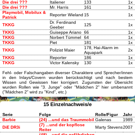
Die drei ???
Italiener
133
1x
Die drei ???
Mr. Harris
161
1x
Playmobil, Mobilux &
Reporter Wieland
15
1x
Patrick
Dr. Ferdinand
TKKG
125
1x
Geeber
TKKG
Guiseppe Ariano
66
1x
TKKG
Norbert Tümmel
64
1x
TKKG
Piet
181
1x
178, Hai-Alarm im
TKKG
Polizist Maier
2x
Aquapark
TKKG
Reporter
186
1x
TKKG
Victor Kalensky
130
1x
Fehl- oder Falschangaben diverser Charaktere und Sprecher/innen
in den Inlays/Covern wurden berücksichtigt und nach bestem
Wissen und Gewissen hier korrigiert. Zugunsten der Übersicht
wurden Rollen wie "3. Junge" oder "Mädchen 2" hier umbenannt
("Mädchen 2" wird zu "Kind", etc.)
15 Einzelnachweis/e
Serie
Folge
Rolle/Figur
Jahr
Barbie
(24) ...und das Traummobil
Galenas
1989
(7) ...und der kopflose
DiE DR3i
Marty Stevens
2007
Reiter
(48) ...und die gefährlichen