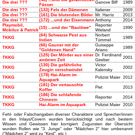
Die drei ???
Ganove Biff
1989
Fässer
Die drei ???
(133) Fels der Dämonen
Italiener
2009
Die drei ???
(161) Die blutenden Bilder
Mr. Harris
2013
Die drei ???
(172) ...und der Eisenmann
Anthony
2014
Playmobil,
Reporter
(15) ...und der "Baulöwe"
1990
Mobilux & Patrick
Wieland
(64) Schwarze Pest aus
Norbert
TKKG
1989
Indien
Tümmel
(66) Gauner mit der
Guiseppe
TKKG
1989
"Goldenen Hand"
Ariano
(125) Der Mörder aus einer
Dr. Ferdinand
TKKG
2001
anderen Zeit
Geeber
(130) Die gefährliche
Victor
TKKG
2002
Zeugin verschwindet
Kalensky
(178) Hai-Alarm im
TKKG
Polizist Maier
2012
Aquapark
(181) Der vertauschte
TKKG
Piet
2013
Koffer
(186) Die schlafende
TKKG
Reporter
2014
Chinesin
TKKG
Hai-Alarm im Aquapark
Polizist Maier
2010
Fehl- oder Falschangaben diverser Charaktere und Sprecher/innen
in den Inlays/Covern wurden berücksichtigt und nach bestem
Wissen und Gewissen hier korrigiert. Zugunsten der Übersicht
wurden Rollen wie "3. Junge" oder "Mädchen 2" hier umbenannt
("Mädchen 2" wird zu "Kind", etc.)