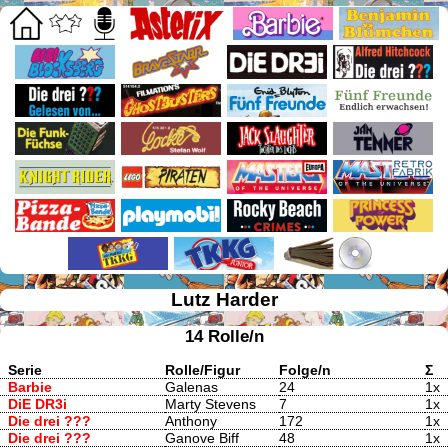
Lutz Harder
14 Rolle/n
Serie
Rolle/Figur
Folge/n
Σ
Barbie
Galenas
24
1x
DiE DR3i
Marty Stevens
7
1x
Die drei ???
Anthony
172
1x
Die drei ???
Ganove Biff
48
1x