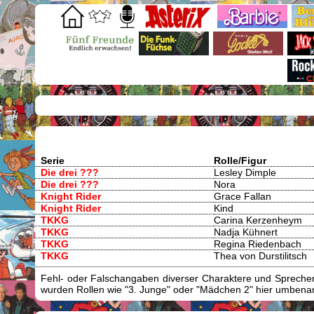
Serie
Rolle/Figur
Die drei ???
Lesley Dimple
Die drei ???
Nora
Knight Rider
Grace Fallan
Knight Rider
Kind
TKKG
Carina Kerzenheym
TKKG
Nadja Kühnert
TKKG
Regina Riedenbach
TKKG
Thea von Durstilitsch
Fehl- oder Falschangaben diverser Charaktere und Sprecher/
wurden Rollen wie "3. Junge" oder "Mädchen 2" hier umbenann