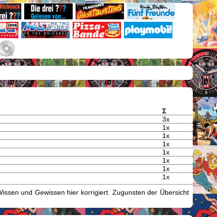
Σ
3x
1x
1x
1x
1x
1x
1x
1x
issen und Gewissen hier korrigiert. Zugunsten der Übersicht