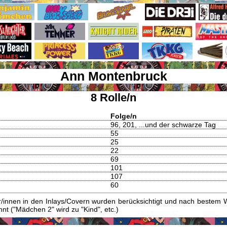
Ann Montenbruck
8 Rolle/n
Folge/n
96, 201, ...und der schwarze Tag
55
25
22
69
101
107
60
innen in den Inlays/Covern wurden berücksichtigt und nach bestem W
t ("Mädchen 2" wird zu "Kind", etc.)