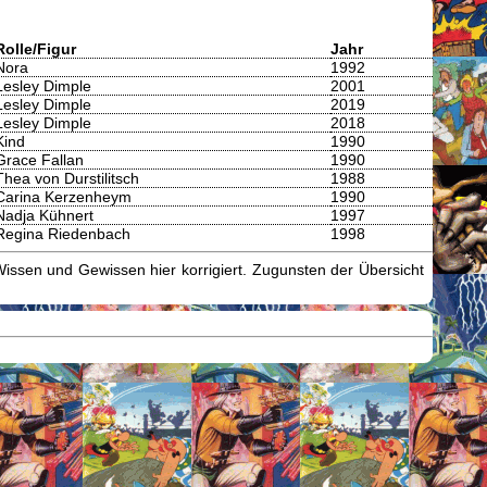
Rolle/Figur
Jahr
Nora
1992
Lesley Dimple
2001
Lesley Dimple
2019
Lesley Dimple
2018
Kind
1990
Grace Fallan
1990
Thea von Durstilitsch
1988
Carina Kerzenheym
1990
Nadja Kühnert
1997
Regina Riedenbach
1998
issen und Gewissen hier korrigiert. Zugunsten der Übersicht