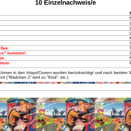
10 Einzelnachweis/e
-See
ers" kommen!
se
rrtum
innen in den Inlays/Covern wurden berücksichtigt und nach bestem W
t ("Mädchen 2" wird zu "Kind", etc.)