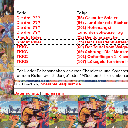
Serie
Folge
Die drei ???
(55) Gekaufte Spieler
Die drei ???
(96) ...und der rote Rächer
Die drei ???
(201) Höhenangst
Die drei ???
...und der schwarze Tag
Knight Rider
(22) Die Schatzsuche
Knight Rider
(25) Der Fassadenkletterer
TKKG
(60) Der Teufel vom Waiga
TKKG
(69) Achtung: Die "Monst
TKKG
(101) Opfer fliegen 1. Klas
TKKG
(107) Lösegeld für einen I
Fehl- oder Falschangaben diverser Charaktere und Sprecher/
wurden Rollen wie "3. Junge" oder "Mädchen 2" hier umbenann
© 2002-2026,
hoerspiel-request.de
Datenschutz
|
Impressum