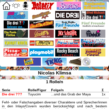
Nicolas Klimsa
1 Rolle/n
Serie
Rolle/Figur
Folge/n
Σ
Die drei ???
Tuyucim
...und das Grab der Maya
1x
Fehl- oder Falschangaben diverser Charaktere und Sprecher/innen
in den Inlays/Covern wurden berücksichtigt und nach bestem