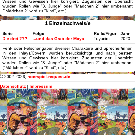
Wissen und Gewissen hier korrigiert. Zugunsten der Übersicht
wurden Rollen wie "3. Junge" oder "Mädchen 2" hier umbenannt
("Mädchen 2" wird zu "Kind", etc.)
1 Einzelnachweis/e
Serie
Folge
Rolle/Figur
Jahr
Die drei ???
...und das Grab der Maya
Tuyucim
2020
Fehl- oder Falschangaben diverser Charaktere und Sprecher/innen
in den Inlays/Covern wurden berücksichtigt und nach bestem
Wissen und Gewissen hier korrigiert. Zugunsten der Übersicht
wurden Rollen wie "3. Junge" oder "Mädchen 2" hier umbenannt
("Mädchen 2" wird zu "Kind", etc.)
© 2002-2026,
hoerspiel-request.de
Datenschutz
|
Impressum