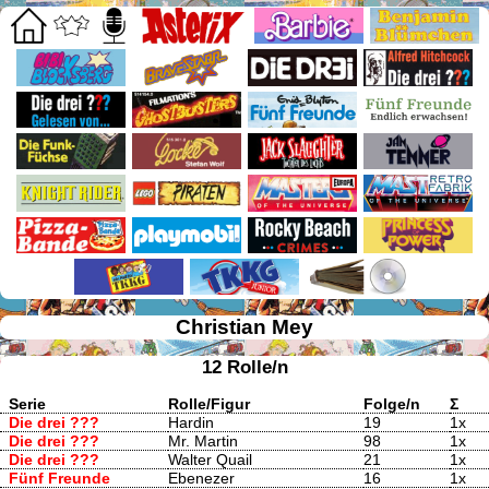
Christian Mey
12 Rolle/n
Serie
Rolle/Figur
Folge/n
Σ
Die drei ???
Hardin
19
1x
Die drei ???
Mr. Martin
98
1x
Die drei ???
Walter Quail
21
1x
Fünf Freunde
Ebenezer
16
1x