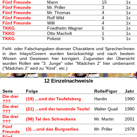
Fünf Freunde
Mann
15
1x
Fünf Freunde
Mr. Priller
3
1x
Fünf Freunde
Mr. Thomas
4
1x
Fünf Freunde
Rolf Wild
4
1x
Fünf Freunde
Willi
4
1x
TKKG
Friedhelm Wagner
6
1x
TKKG
Otto Macholt
1
1x
TKKG
Polizist
5
1x
Fehl- oder Falschangaben diverser Charaktere und Sprecher/innen
in den Inlays/Covern wurden berücksichtigt und nach bestem
Wissen und Gewissen hier korrigiert. Zugunsten der Übersicht
wurden Rollen wie "3. Junge" oder "Mädchen 2" hier umbenannt
("Mädchen 2" wird zu "Kind", etc.)
12 Einzelnachweis/e
Serie
Folge
Rolle/Figur
Jahr
Die drei
(19) ...und der Teufelsberg
Hardin
1980
???
Die drei
(21) ...und der tanzende Teufel
Walter Quail
1980
???
Die drei
(98) Tal des Schreckens
Mr. Martin
2001
???
Fünf
(3) ...und das Burgverlies
Mr. Priller
1978
Freunde
Fünf