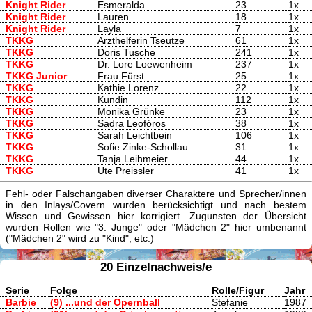
Knight Rider
Esmeralda
23
1x
Knight Rider
Lauren
18
1x
Knight Rider
Layla
7
1x
TKKG
Arzthelferin Tseutze
61
1x
TKKG
Doris Tusche
241
1x
TKKG
Dr. Lore Loewenheim
237
1x
TKKG Junior
Frau Fürst
25
1x
TKKG
Kathie Lorenz
22
1x
TKKG
Kundin
112
1x
TKKG
Monika Grünke
23
1x
TKKG
Sadra Leofóros
38
1x
TKKG
Sarah Leichtbein
106
1x
TKKG
Sofie Zinke-Schollau
31
1x
TKKG
Tanja Leihmeier
44
1x
TKKG
Ute Preissler
41
1x
Fehl- oder Falschangaben diverser Charaktere und Sprecher/innen
in den Inlays/Covern wurden berücksichtigt und nach bestem
Wissen und Gewissen hier korrigiert. Zugunsten der Übersicht
wurden Rollen wie "3. Junge" oder "Mädchen 2" hier umbenannt
("Mädchen 2" wird zu "Kind", etc.)
20 Einzelnachweis/e
Serie
Folge
Rolle/Figur
Jahr
Barbie
(9) ...und der Opernball
Stefanie
1987