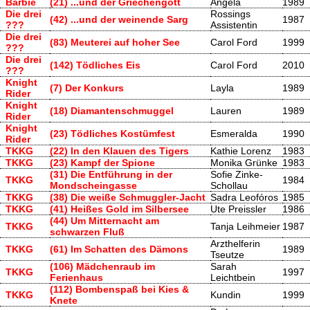
Barbie
(21) ...und der Griechengott
Angela
1989
Die drei
Rossings
(42) ...und der weinende Sarg
1987
???
Assistentin
Die drei
(83) Meuterei auf hoher See
Carol Ford
1999
???
Die drei
(142) Tödliches Eis
Carol Ford
2010
???
Knight
(7) Der Konkurs
Layla
1989
Rider
Knight
(18) Diamantenschmuggel
Lauren
1989
Rider
Knight
(23) Tödliches Kostümfest
Esmeralda
1990
Rider
TKKG
(22) In den Klauen des Tigers
Kathie Lorenz
1983
TKKG
(23) Kampf der Spione
Monika Grünke
1983
(31) Die Entführung in der
Sofie Zinke-
TKKG
1984
Mondscheingasse
Schollau
TKKG
(38) Die weiße Schmuggler-Jacht
Sadra Leofóros
1985
TKKG
(41) Heißes Gold im Silbersee
Ute Preissler
1986
(44) Um Mitternacht am
TKKG
Tanja Leihmeier
1987
schwarzen Fluß
Arzthelferin
TKKG
(61) Im Schatten des Dämons
1989
Tseutze
(106) Mädchenraub im
Sarah
TKKG
1997
Ferienhaus
Leichtbein
(112) Bombenspaß bei Kies &
TKKG
Kundin
1999
Knete