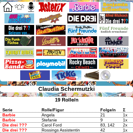
Claudia Schermutzki
19 Rolle/n
Serie
Rolle/Figur
Folge/n
Σ
Barbie
Angela
21
1x
Barbie
Stefanie
9
1x
Die drei ???
Carol Ford
83, 142
2x
Die drei ???
Rossings Assistentin
42
1x