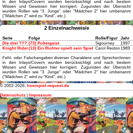
in den Inlays/Covern wurden berücksichtigt und nach bestem
Wissen und Gewissen hier korrigiert. Zugunsten der Übersicht
wurden Rollen wie "3. Junge" oder "Mädchen 2" hier umbenannt
("Mädchen 2" wird zu "Kind", etc.)
2 Einzelnachweis/e
Serie
Folge
Rolle/Figur
Jahr
Die drei ???
(73) Poltergeist
Sigourney
1997
Knight Rider
(13) Ein Richter spielt sein Spiel
Carol Reston
1989
Fehl- oder Falschangaben diverser Charaktere und Sprecher/innen
in den Inlays/Covern wurden berücksichtigt und nach bestem
Wissen und Gewissen hier korrigiert. Zugunsten der Übersicht
wurden Rollen wie "3. Junge" oder "Mädchen 2" hier umbenannt
("Mädchen 2" wird zu "Kind", etc.)
© 2002-2026,
hoerspiel-request.de
Datenschutz
|
Impressum