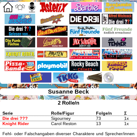
Susanne Beck
2 Rolle/n
Serie
Rolle/Figur
Folge/n
Σ
Die drei ???
Sigourney
73
1x
Knight Rider
Carol Reston
13
1x
Fehl- oder Falschangaben diverser Charaktere und Sprecher/innen