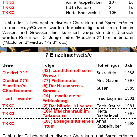
TKKG
Anna Kappelhuber
107
1x
TKKG
Edith Krause
2
1x
TKKG
Herta Bachwinkel
106
1x
Fehl- oder Falschangaben diverser Charaktere und Sprecher/innen
in den Inlays/Covern wurden berücksichtigt und nach bestem
Wissen und Gewissen hier korrigiert. Zugunsten der Übersicht
wurden Rollen wie "3. Junge" oder "Mädchen 2" hier umbenannt
("Mädchen 2" wird zu "Kind", etc.)
7 Einzelnachweis/e
Serie
Folge
Rolle/Figur
Jahr
(43) ...und der höllische
Die drei ???
Sekretärin
1988
Werwolf
Die drei ???
(77) Pistenteufel
Mrs. Seven
1997
Filmation's
(5) Der Heuschreck-
Susan
1989
Ghostbusters
Schreck
(14) ...machen eine
Fünf Freunde
Frau Laymann
1981
Entdeckung
TKKG
(2) Der blinde Hellseher
Edith Krause
1981
(106) Mädchenraub im
Herta
TKKG
1997
Ferienhaus
Bachwinkel
(107) Lösegeld für einen
Anna
TKKG
1998
Irrtum
Kappelhuber
Fehl- oder Falschangaben diverser Charaktere und Sprecher/innen