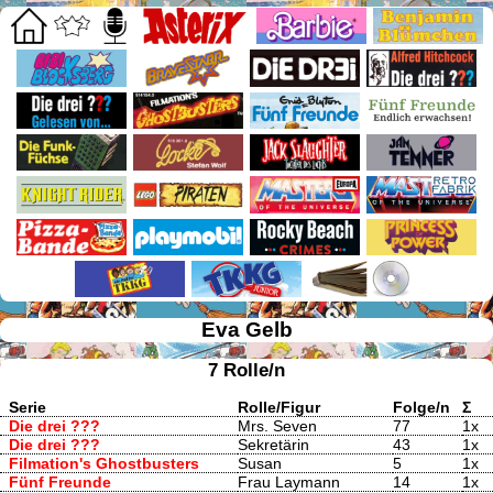
Eva Gelb
7 Rolle/n
Serie
Rolle/Figur
Folge/n
Σ
Die drei ???
Mrs. Seven
77
1x
Die drei ???
Sekretärin
43
1x
Filmation's Ghostbusters
Susan
5
1x
Fünf Freunde
Frau Laymann
14
1x