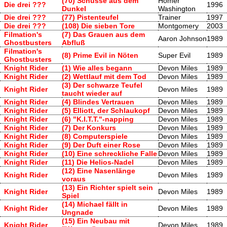
(70) Schüsse aus dem
Homer
Die drei ???
1996
Dunkel
Washington
Die drei ???
(77) Pistenteufel
Trainer
1997
Die drei ???
(108) Die sieben Tore
Montgomery
2003
Filmation's
(7) Das Grauen aus dem
Aaron Johnson
1989
Ghostbusters
Abfluß
Filmation's
(8) Prime Evil in Nöten
Super Evil
1989
Ghostbusters
Knight Rider
(1) Wie alles begann
Devon Miles
1989
Knight Rider
(2) Wettlauf mit dem Tod
Devon Miles
1989
(3) Der schwarze Teufel
Knight Rider
Devon Miles
1989
taucht wieder auf
Knight Rider
(4) Blindes Vertrauen
Devon Miles
1989
Knight Rider
(5) Elliott, der Schlaukopf
Devon Miles
1989
Knight Rider
(6) "K.I.T.T."-napping
Devon Miles
1989
Knight Rider
(7) Der Konkurs
Devon Miles
1989
Knight Rider
(8) Computerspiele
Devon Miles
1989
Knight Rider
(9) Der Duft einer Rose
Devon Miles
1989
Knight Rider
(10) Eine schreckliche Falle
Devon Miles
1989
Knight Rider
(11) Die Helios-Nadel
Devon Miles
1989
(12) Eine Nasenlänge
Knight Rider
Devon Miles
1989
voraus
(13) Ein Richter spielt sein
Knight Rider
Devon Miles
1989
Spiel
(14) Michael fällt in
Knight Rider
Devon Miles
1989
Ungnade
(15) Ein Neubau mit
Knight Rider
Devon Miles
1989