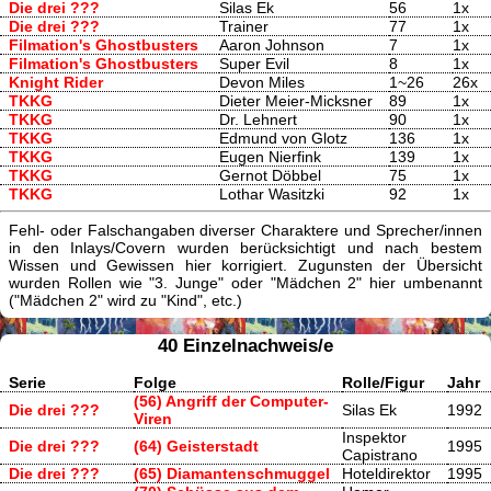
Die drei ???
Silas Ek
56
1x
Die drei ???
Trainer
77
1x
Filmation's Ghostbusters
Aaron Johnson
7
1x
Filmation's Ghostbusters
Super Evil
8
1x
Knight Rider
Devon Miles
1~26
26x
TKKG
Dieter Meier-Micksner
89
1x
TKKG
Dr. Lehnert
90
1x
TKKG
Edmund von Glotz
136
1x
TKKG
Eugen Nierfink
139
1x
TKKG
Gernot Döbbel
75
1x
TKKG
Lothar Wasitzki
92
1x
Fehl- oder Falschangaben diverser Charaktere und Sprecher/innen
in den Inlays/Covern wurden berücksichtigt und nach bestem
Wissen und Gewissen hier korrigiert. Zugunsten der Übersicht
wurden Rollen wie "3. Junge" oder "Mädchen 2" hier umbenannt
("Mädchen 2" wird zu "Kind", etc.)
40 Einzelnachweis/e
Serie
Folge
Rolle/Figur
Jahr
(56) Angriff der Computer-
Die drei ???
Silas Ek
1992
Viren
Inspektor
Die drei ???
(64) Geisterstadt
1995
Capistrano
Die drei ???
(65) Diamantenschmuggel
Hoteldirektor
1995