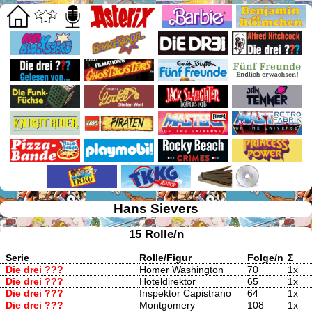
Hans Sievers
15 Rolle/n
Serie
Rolle/Figur
Folge/n
Σ
Die drei ???
Homer Washington
70
1x
Die drei ???
Hoteldirektor
65
1x
Die drei ???
Inspektor Capistrano
64
1x
Die drei ???
Montgomery
108
1x