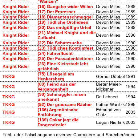
"Wanzen"
Knight Rider
(16) Gangster wider Willen
Devon Miles
1989
Knight Rider
(17) Der Erpresser
Devon Miles
1989
Knight Rider
(18) Diamantenschmuggel
Devon Miles
1989
Knight Rider
(19) Tödliche Orchideen
Devon Miles
1989
Knight Rider
(20) Das endgültige Urteil
Devon Miles
1989
(21) Michael Knight und die
Knight Rider
Devon Miles
1990
Zuflucht
Knight Rider
(22) Die Schatzsuche
Devon Miles
1990
Knight Rider
(23) Tödliches Kostümfest
Devon Miles
1990
Knight Rider
(24) Fahrerflucht
Devon Miles
1990
Knight Rider
(25) Der Fassadenkletterer
Devon Miles
1990
(26) Eine Kleinstadt lebt
Knight Rider
Devon Miles
1990
gefährlich
(75) Lösegeld am
TKKG
Gernot Döbbel
1991
Henkersberg
(89) Feind aus der
Dieter Meier-
TKKG
1994
Vergangenheit
Micksner
(90) Schmuggler reisen
TKKG
Dr. Lehnert
1994
unerkannt
TKKG
(92) Der grausame Rächer
Lothar Wasitzki
1995
(136) Argentinische
Edmund von
TKKG
2003
Entführung
Glotz
(139) Oskar jagt die
TKKG
Eugen Nierfink
2003
Drogendealer
Fehl- oder Falschangaben diverser Charaktere und Sprecher/innen