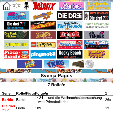
Svenja Pages
7 Rolle/n
Serie
Rolle/Figur
Folge/n
Σ
1~24, ...und die Weihnachtsüberraschung,
Barbie
Barbie
26x
...wird Primaballerina
Die drei
Linda
189
1x
???