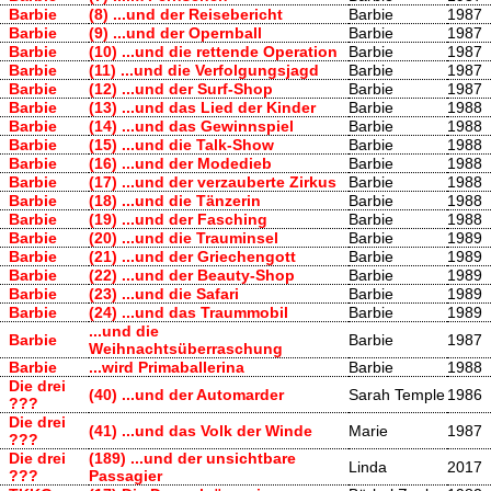
Barbie
(8) ...und der Reisebericht
Barbie
1987
Barbie
(9) ...und der Opernball
Barbie
1987
Barbie
(10) ...und die rettende Operation
Barbie
1987
Barbie
(11) ...und die Verfolgungsjagd
Barbie
1987
Barbie
(12) ...und der Surf-Shop
Barbie
1987
Barbie
(13) ...und das Lied der Kinder
Barbie
1988
Barbie
(14) ...und das Gewinnspiel
Barbie
1988
Barbie
(15) ...und die Talk-Show
Barbie
1988
Barbie
(16) ...und der Modedieb
Barbie
1988
Barbie
(17) ...und der verzauberte Zirkus
Barbie
1988
Barbie
(18) ...und die Tänzerin
Barbie
1988
Barbie
(19) ...und der Fasching
Barbie
1988
Barbie
(20) ...und die Trauminsel
Barbie
1989
Barbie
(21) ...und der Griechengott
Barbie
1989
Barbie
(22) ...und der Beauty-Shop
Barbie
1989
Barbie
(23) ...und die Safari
Barbie
1989
Barbie
(24) ...und das Traummobil
Barbie
1989
...und die
Barbie
Barbie
1987
Weihnachtsüberraschung
Barbie
...wird Primaballerina
Barbie
1988
Die drei
(40) ...und der Automarder
Sarah Temple
1986
???
Die drei
(41) ...und das Volk der Winde
Marie
1987
???
Die drei
(189) ...und der unsichtbare
Linda
2017
???
Passagier