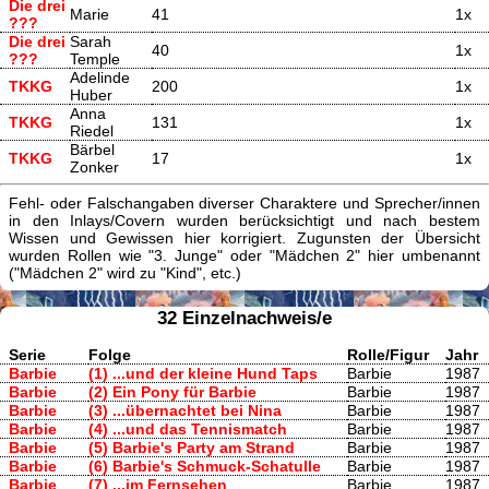
Die drei
Marie
41
1x
???
Die drei
Sarah
40
1x
???
Temple
Adelinde
TKKG
200
1x
Huber
Anna
TKKG
131
1x
Riedel
Bärbel
TKKG
17
1x
Zonker
Fehl- oder Falschangaben diverser Charaktere und Sprecher/innen
in den Inlays/Covern wurden berücksichtigt und nach bestem
Wissen und Gewissen hier korrigiert. Zugunsten der Übersicht
wurden Rollen wie "3. Junge" oder "Mädchen 2" hier umbenannt
("Mädchen 2" wird zu "Kind", etc.)
32 Einzelnachweis/e
Serie
Folge
Rolle/Figur
Jahr
Barbie
(1) ...und der kleine Hund Taps
Barbie
1987
Barbie
(2) Ein Pony für Barbie
Barbie
1987
Barbie
(3) ...übernachtet bei Nina
Barbie
1987
Barbie
(4) ...und das Tennismatch
Barbie
1987
Barbie
(5) Barbie's Party am Strand
Barbie
1987
Barbie
(6) Barbie's Schmuck-Schatulle
Barbie
1987
Barbie
(7) ...im Fernsehen
Barbie
1987