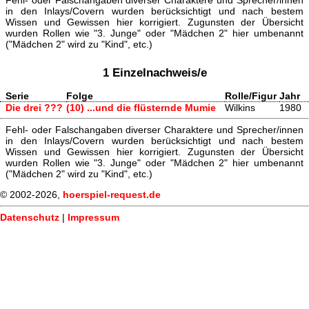
Fehl- oder Falschangaben diverser Charaktere und Sprecher/innen
in den Inlays/Covern wurden berücksichtigt und nach bestem
Wissen und Gewissen hier korrigiert. Zugunsten der Übersicht
wurden Rollen wie "3. Junge" oder "Mädchen 2" hier umbenannt
("Mädchen 2" wird zu "Kind", etc.)
1 Einzelnachweis/e
Serie
Folge
Rolle/Figur
Jahr
Die drei ???
(10) ...und die flüsternde Mumie
Wilkins
1980
Fehl- oder Falschangaben diverser Charaktere und Sprecher/innen
in den Inlays/Covern wurden berücksichtigt und nach bestem
Wissen und Gewissen hier korrigiert. Zugunsten der Übersicht
wurden Rollen wie "3. Junge" oder "Mädchen 2" hier umbenannt
("Mädchen 2" wird zu "Kind", etc.)
© 2002-2026,
hoerspiel-request.de
Datenschutz
|
Impressum