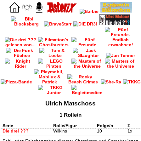
Ulrich Matschoss
1 Rolle/n
Serie
Rolle/Figur
Folge/n
Σ
Die drei ???
Wilkins
10
1x