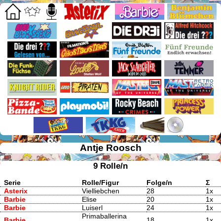
Antje Roosch
9 Rolle/n
Serie
Rolle/Figur
Folge/n
Σ
Asterix
Vielliebchen
28
1x
Barbie
Elise
20
1x
Barbie
Luiserl
24
1x
Primaballerina
Barbie
18
1x