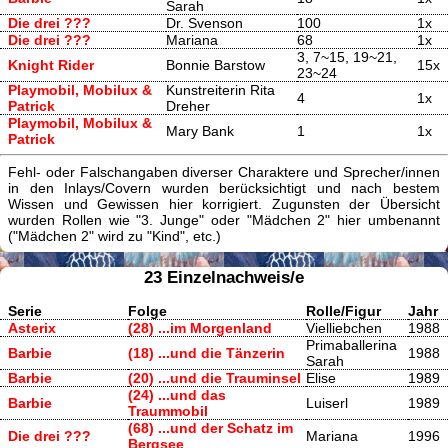
Sarah
Die drei ???
Dr. Svenson
100
1x
Die drei ???
Mariana
68
1x
3, 7~15, 19~21,
Knight Rider
Bonnie Barstow
15x
23~24
Playmobil, Mobilux &
Kunstreiterin Rita
4
1x
Patrick
Dreher
Playmobil, Mobilux &
Mary Bank
1
1x
Patrick
Fehl- oder Falschangaben diverser Charaktere und Sprecher/innen
in den Inlays/Covern wurden berücksichtigt und nach bestem
Wissen und Gewissen hier korrigiert. Zugunsten der Übersicht
wurden Rollen wie "3. Junge" oder "Mädchen 2" hier umbenannt
("Mädchen 2" wird zu "Kind", etc.)
23 Einzelnachweis/e
Serie
Folge
Rolle/Figur
Jahr
Asterix
(28) ...im Morgenland
Vielliebchen
1988
Primaballerina
Barbie
(18) ...und die Tänzerin
1988
Sarah
Barbie
(20) ...und die Trauminsel
Elise
1989
(24) ...und das
Barbie
Luiserl
1989
Traummobil
(68) ...und der Schatz im
Die drei ???
Mariana
1996
Bergsee