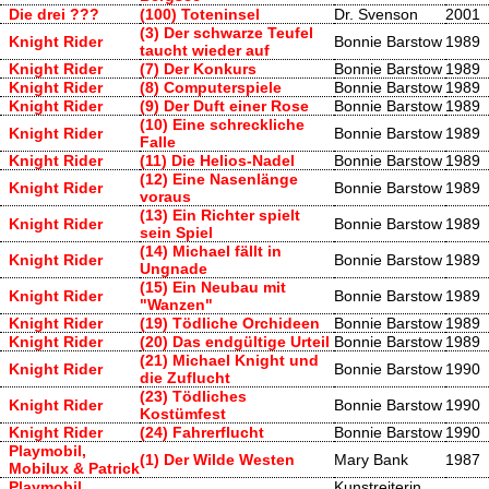
Die drei ???
(100) Toteninsel
Dr. Svenson
2001
(3) Der schwarze Teufel
Knight Rider
Bonnie Barstow
1989
taucht wieder auf
Knight Rider
(7) Der Konkurs
Bonnie Barstow
1989
Knight Rider
(8) Computerspiele
Bonnie Barstow
1989
Knight Rider
(9) Der Duft einer Rose
Bonnie Barstow
1989
(10) Eine schreckliche
Knight Rider
Bonnie Barstow
1989
Falle
Knight Rider
(11) Die Helios-Nadel
Bonnie Barstow
1989
(12) Eine Nasenlänge
Knight Rider
Bonnie Barstow
1989
voraus
(13) Ein Richter spielt
Knight Rider
Bonnie Barstow
1989
sein Spiel
(14) Michael fällt in
Knight Rider
Bonnie Barstow
1989
Ungnade
(15) Ein Neubau mit
Knight Rider
Bonnie Barstow
1989
"Wanzen"
Knight Rider
(19) Tödliche Orchideen
Bonnie Barstow
1989
Knight Rider
(20) Das endgültige Urteil
Bonnie Barstow
1989
(21) Michael Knight und
Knight Rider
Bonnie Barstow
1990
die Zuflucht
(23) Tödliches
Knight Rider
Bonnie Barstow
1990
Kostümfest
Knight Rider
(24) Fahrerflucht
Bonnie Barstow
1990
Playmobil,
(1) Der Wilde Westen
Mary Bank
1987
Mobilux & Patrick
Playmobil,
Kunstreiterin