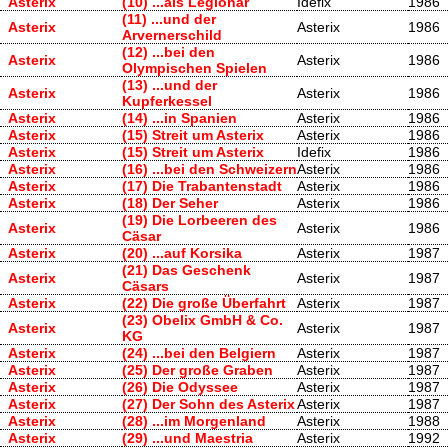
Asterix
(10) ...als Legionär
Idefix
1986
(11) ...und der
Asterix
Asterix
1986
Arvernerschild
(12) ...bei den
Asterix
Asterix
1986
Olympischen Spielen
(13) ...und der
Asterix
Asterix
1986
Kupferkessel
Asterix
(14) ...in Spanien
Asterix
1986
Asterix
(15) Streit um Asterix
Asterix
1986
Asterix
(15) Streit um Asterix
Idefix
1986
Asterix
(16) ...bei den Schweizern
Asterix
1986
Asterix
(17) Die Trabantenstadt
Asterix
1986
Asterix
(18) Der Seher
Asterix
1986
(19) Die Lorbeeren des
Asterix
Asterix
1986
Cäsar
Asterix
(20) ...auf Korsika
Asterix
1987
(21) Das Geschenk
Asterix
Asterix
1987
Cäsars
Asterix
(22) Die große Überfahrt
Asterix
1987
(23) Obelix GmbH & Co.
Asterix
Asterix
1987
KG
Asterix
(24) ...bei den Belgiern
Asterix
1987
Asterix
(25) Der große Graben
Asterix
1987
Asterix
(26) Die Odyssee
Asterix
1987
Asterix
(27) Der Sohn des Asterix
Asterix
1987
Asterix
(28) ...im Morgenland
Asterix
1988
Asterix
(29) ...und Maestria
Asterix
1992