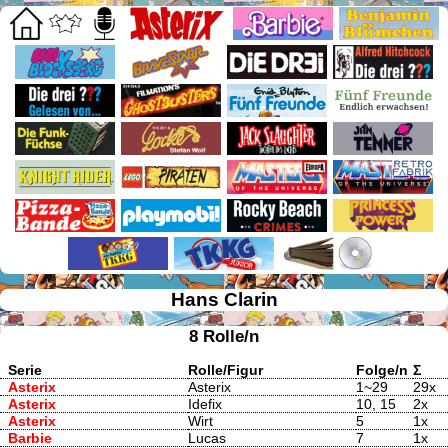
Hans Clarin
8 Rolle/n
Serie
Rolle/Figur
Folge/n
Σ
Asterix
Asterix
1~29
29x
Asterix
Idefix
10, 15
2x
Asterix
Wirt
5
1x
Barbie
Lucas
7
1x