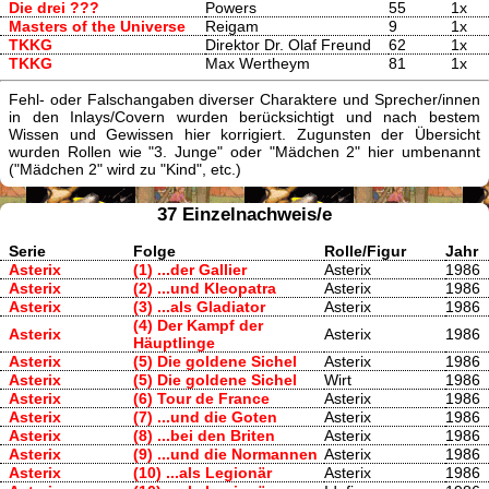
Die drei ???
Powers
55
1x
Masters of the Universe
Reigam
9
1x
TKKG
Direktor Dr. Olaf Freund
62
1x
TKKG
Max Wertheym
81
1x
Fehl- oder Falschangaben diverser Charaktere und Sprecher/innen
in den Inlays/Covern wurden berücksichtigt und nach bestem
Wissen und Gewissen hier korrigiert. Zugunsten der Übersicht
wurden Rollen wie "3. Junge" oder "Mädchen 2" hier umbenannt
("Mädchen 2" wird zu "Kind", etc.)
37 Einzelnachweis/e
Serie
Folge
Rolle/Figur
Jahr
Asterix
(1) ...der Gallier
Asterix
1986
Asterix
(2) ...und Kleopatra
Asterix
1986
Asterix
(3) ...als Gladiator
Asterix
1986
(4) Der Kampf der
Asterix
Asterix
1986
Häuptlinge
Asterix
(5) Die goldene Sichel
Asterix
1986
Asterix
(5) Die goldene Sichel
Wirt
1986
Asterix
(6) Tour de France
Asterix
1986
Asterix
(7) ...und die Goten
Asterix
1986
Asterix
(8) ...bei den Briten
Asterix
1986
Asterix
(9) ...und die Normannen
Asterix
1986
Asterix
(10) ...als Legionär
Asterix
1986