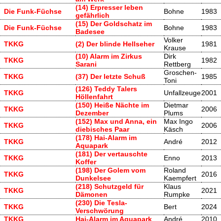
(14) Erpresser leben
Die Funk-Füchse
Bohne
1983
gefährlich
(15) Der Goldschatz im
Die Funk-Füchse
Bohne
1983
Badesee
Volker
TKKG
(2) Der blinde Hellseher
1981
Krause
(10) Alarm im Zirkus
Dirk
TKKG
1982
Sarani
Rettberg
Groschen-
TKKG
(37) Der letzte Schuß
1985
Toni
(126) Teddy Talers
TKKG
Unfallzeuge
2001
Höllenfahrt
(150) Heiße Nächte im
Dietmar
TKKG
2006
Dezember
Plums
(152) Max und Anna, ein
Max Ingo
TKKG
2006
diebisches Paar
Käsch
(178) Hai-Alarm im
TKKG
André
2012
Aquapark
(181) Der vertauschte
TKKG
Enno
2013
Koffer
(198) Der Golem vom
Roland
TKKG
2016
Dunkelsee
Kaempfert
(218) Schutzgeld für
Klaus
TKKG
2021
Dämonen
Rumpke
(230) Die Tesla-
TKKG
Bert
2024
Verschwörung
TKKG
Hai-Alarm im Aquapark
André
2010