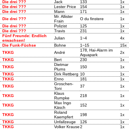
Die drei ???
Jack
133
1x
Die drei ???
Lester Price
154
1x
Die drei ???
Mann
171
1x
Mr. Allister
Die drei ???
O du finstere
1x
Frain
Die drei ???
Polizist
125
1x
Die drei ???
Travis
231
1x
Fünf Freunde: Endlich
Julian
1~4
4x
erwachsen!
Die Funk-Füchse
Bohne
1~15
15x
178, Hai-Alarm im
TKKG
André
2x
Aquapark
TKKG
Bert
230
1x
Dietmar
TKKG
150
1x
Plums
TKKG
Dirk Rettberg
10
1x
TKKG
Enno
181
1x
Groschen-
TKKG
37
1x
Toni
Klaus
TKKG
218
1x
Rumpke
Max Ingo
TKKG
152
1x
Käsch
Roland
TKKG
198
1x
Kaempfert
TKKG
Unfallzeuge
126
1x
TKKG
Volker Krause
2
1x