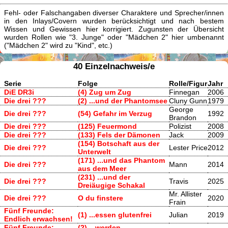
Fehl- oder Falschangaben diverser Charaktere und Sprecher/innen
in den Inlays/Covern wurden berücksichtigt und nach bestem
Wissen und Gewissen hier korrigiert. Zugunsten der Übersicht
wurden Rollen wie "3. Junge" oder "Mädchen 2" hier umbenannt
("Mädchen 2" wird zu "Kind", etc.)
40 Einzelnachweis/e
Serie
Folge
Rolle/Figur
Jahr
DiE DR3i
(4) Zug um Zug
Finnegan
2006
Die drei ???
(2) ...und der Phantomsee
Cluny Gunn
1979
George
Die drei ???
(54) Gefahr im Verzug
1992
Brandon
Die drei ???
(125) Feuermond
Polizist
2008
Die drei ???
(133) Fels der Dämonen
Jack
2009
(154) Botschaft aus der
Die drei ???
Lester Price
2012
Unterwelt
(171) ...und das Phantom
Die drei ???
Mann
2014
aus dem Meer
(231) ...und der
Die drei ???
Travis
2025
Dreiäugige Schakal
Mr. Allister
Die drei ???
O du finstere
2020
Frain
Fünf Freunde:
(1) ...essen glutenfrei
Julian
2019
Endlich erwachsen!
Fünf Freunde:
(2) ...werden