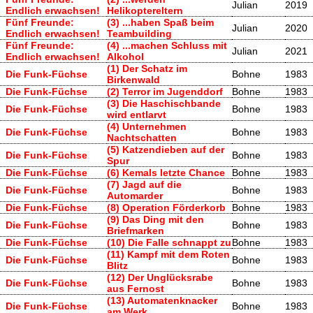
Julian
2019
Endlich erwachsen!
Helikoptereltern
Fünf Freunde:
(3) ...haben Spaß beim
Julian
2020
Endlich erwachsen!
Teambuilding
Fünf Freunde:
(4) ...machen Schluss mit
Julian
2021
Endlich erwachsen!
Alkohol
(1) Der Schatz im
Die Funk-Füchse
Bohne
1983
Birkenwald
Die Funk-Füchse
(2) Terror im Jugenddorf
Bohne
1983
(3) Die Haschischbande
Die Funk-Füchse
Bohne
1983
wird entlarvt
(4) Unternehmen
Die Funk-Füchse
Bohne
1983
Nachtschatten
(5) Katzendieben auf der
Die Funk-Füchse
Bohne
1983
Spur
Die Funk-Füchse
(6) Kemals letzte Chance
Bohne
1983
(7) Jagd auf die
Die Funk-Füchse
Bohne
1983
Automarder
Die Funk-Füchse
(8) Operation Förderkorb
Bohne
1983
(9) Das Ding mit den
Die Funk-Füchse
Bohne
1983
Briefmarken
Die Funk-Füchse
(10) Die Falle schnappt zu
Bohne
1983
(11) Kampf mit dem Roten
Die Funk-Füchse
Bohne
1983
Blitz
(12) Der Unglücksrabe
Die Funk-Füchse
Bohne
1983
aus Fernost
(13) Automatenknacker
Die Funk-Füchse
Bohne
1983
am Werk