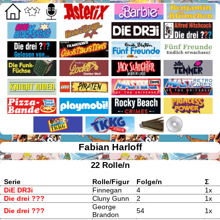
Fabian Harloff
22 Rolle/n
Serie
Rolle/Figur
Folge/n
Σ
DiE DR3i
Finnegan
4
1x
Die drei ???
Cluny Gunn
2
1x
George
Die drei ???
54
1x
Brandon