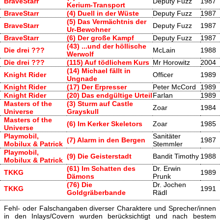
BraveStarr
Deputy Fuzz
1987
Kerium-Transport
BraveStarr
(4) Duell in der Wüste
Deputy Fuzz
1987
(5) Das Vermächtnis der
BraveStarr
Deputy Fuzz
1987
Ur-Bewohner
BraveStarr
(6) Der große Kampf
Deputy Fuzz
1987
(43) ...und der höllische
Die drei ???
McLain
1988
Werwolf
Die drei ???
(115) Auf tödlichem Kurs
Mr Horowitz
2004
(14) Michael fällt in
Knight Rider
Officer
1989
Ungnade
Knight Rider
(17) Der Erpresser
Peter McCord
1989
Knight Rider
(20) Das endgültige Urteil
Farlan
1989
Masters of the
(3) Sturm auf Castle
Zoar
1984
Universe
Grayskull
Masters of the
(6) Im Kerker Skeletors
Zoar
1985
Universe
Playmobil,
Sanitäter
(7) Alarm in den Bergen
1987
Mobilux & Patrick
Stemmler
Playmobil,
(9) Die Geisterstadt
Bandit Timothy
1988
Mobilux & Patrick
(61) Im Schatten des
Dr. Erwin
TKKG
1989
Dämons
Prunk
(76) Die
Dr. Jochen
TKKG
1991
Goldgräberbande
Rädl
Fehl- oder Falschangaben diverser Charaktere und Sprecher/innen
in den Inlays/Covern wurden berücksichtigt und nach bestem