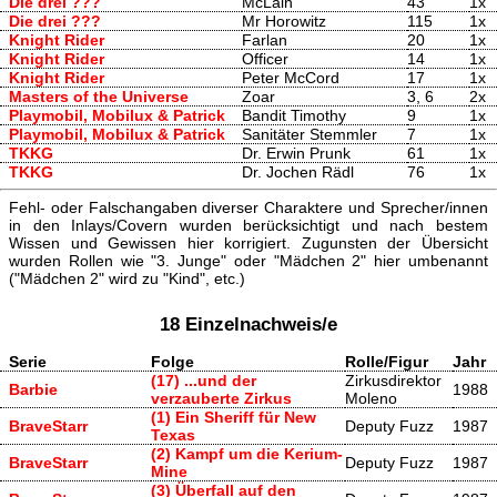
Die drei ???
McLain
43
1x
Die drei ???
Mr Horowitz
115
1x
Knight Rider
Farlan
20
1x
Knight Rider
Officer
14
1x
Knight Rider
Peter McCord
17
1x
Masters of the Universe
Zoar
3, 6
2x
Playmobil, Mobilux & Patrick
Bandit Timothy
9
1x
Playmobil, Mobilux & Patrick
Sanitäter Stemmler
7
1x
TKKG
Dr. Erwin Prunk
61
1x
TKKG
Dr. Jochen Rädl
76
1x
Fehl- oder Falschangaben diverser Charaktere und Sprecher/innen
in den Inlays/Covern wurden berücksichtigt und nach bestem
Wissen und Gewissen hier korrigiert. Zugunsten der Übersicht
wurden Rollen wie "3. Junge" oder "Mädchen 2" hier umbenannt
("Mädchen 2" wird zu "Kind", etc.)
18 Einzelnachweis/e
Serie
Folge
Rolle/Figur
Jahr
(17) ...und der
Zirkusdirektor
Barbie
1988
verzauberte Zirkus
Moleno
(1) Ein Sheriff für New
BraveStarr
Deputy Fuzz
1987
Texas
(2) Kampf um die Kerium-
BraveStarr
Deputy Fuzz
1987
Mine
(3) Überfall auf den