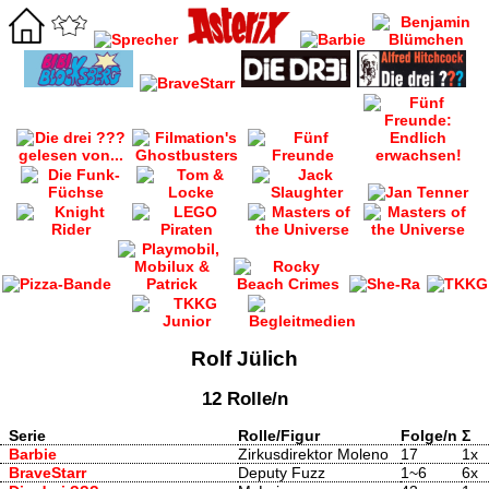
Rolf Jülich
12 Rolle/n
Serie
Rolle/Figur
Folge/n
Σ
Barbie
Zirkusdirektor Moleno
17
1x
BraveStarr
Deputy Fuzz
1~6
6x