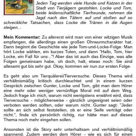
Jeden Tag werden viele Hunde und Katzen in der
Stadt von Tierjägern gestohlen. Locke und Tom,
beide leidenschaftliche Tierfreunde, nehmen die
Jagd nach den Tätern auf und stoßen auf so
schreckliche Tatsachen, dass Locke die Tränen in die Augen
steigen...
Mein Kommentar:
Zu allererst wird man von einer witzigen Musik
empfangen, die allerdings einen großen Ohrwurmcharakter hat.
Dann beginnt die Geschichte wie jede Tom-und-Locke-Folge: Man
hört Locke wählen, ein kurzes Tuten, und dann "Hallo, Tom, hier
Locke, ein Fall für uns..."! Aber das ist auch das Einzige, was alle
Folgen gemeinsam habe, oh doch, halt, etwas noch: Sie sind
allesamt gut bis sehr gut. Okay, kommen wir nun zur ersten Folge.
Es geht also um Tierquälerei/Tierversuche. Dieses Thema wird
verhältnismäßig kritisch durchleuchtet und in einem kurzen
Gespräch zwischen Gunter, Locke und Tom, gibt man dem Hörer
eine mehr oder weniger vernünftige Moral mit auf dem Weg.
Jedoch frage ich mich, warum nicht wenigstens erwähnt wird, dass
Tierversuche - möglicherweise - gänzlich ungeeignet seien oder
verboten werden sollten, oder warum nicht. Gunter sagt: "Jeder
sollte an sich selbst feststellen, ob er eine Seife verträgt oder
nicht.", finde ich persönlich richtig, nur hätte man auf dieses
Thema noch mehr eingehen sollen.
Ansonsten ist die Story sehr unterhaltsam und verhältnismäßig
spannend. Zudem werden dem Hörer - wie es sich für einen