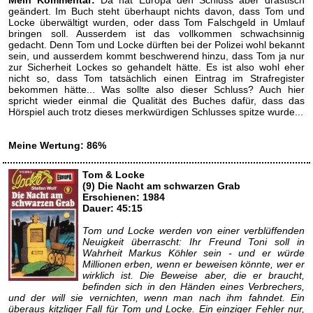
Mein Kommentar:
Da hat Europa den Schluss aber drastisch
geändert. Im Buch steht überhaupt nichts davon, dass Tom und
Locke überwältigt wurden, oder dass Tom Falschgeld in Umlauf
bringen soll. Ausserdem ist das vollkommen schwachsinnig
gedacht. Denn Tom und Locke dürften bei der Polizei wohl bekannt
sein, und ausserdem kommt beschwerend hinzu, dass Tom ja nur
zur Sicherheit Lockes so gehandelt hätte. Es ist also wohl eher
nicht so, dass Tom tatsächlich einen Eintrag im Strafregister
bekommen hätte... Was sollte also dieser Schluss? Auch hier
spricht wieder einmal die Qualität des Buches dafür, dass das
Hörspiel auch trotz dieses merkwürdigen Schlusses spitze wurde...
Meine Wertung: 86%
Tom & Locke
(9) Die Nacht am schwarzen Grab
Erschienen: 1984
Dauer: 45:15
Tom und Locke werden von einer verblüffenden
Neuigkeit überrascht: Ihr Freund Toni soll in
Wahrheit Markus Köhler sein - und er würde
Millionen erben, wenn er beweisen könnte, wer er
wirklich ist. Die Beweise aber, die er braucht,
befinden sich in den Händen eines Verbrechers,
und der will sie vernichten, wenn man nach ihm fahndet. Ein
überaus kitzliger Fall für Tom und Locke. Ein einziger Fehler nur,