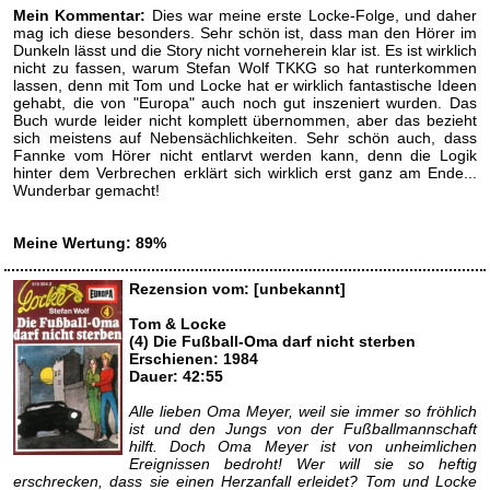
Mein Kommentar:
Dies war meine erste Locke-Folge, und daher
mag ich diese besonders. Sehr schön ist, dass man den Hörer im
Dunkeln lässt und die Story nicht vorneherein klar ist. Es ist wirklich
nicht zu fassen, warum Stefan Wolf TKKG so hat runterkommen
lassen, denn mit Tom und Locke hat er wirklich fantastische Ideen
gehabt, die von "Europa" auch noch gut inszeniert wurden. Das
Buch wurde leider nicht komplett übernommen, aber das bezieht
sich meistens auf Nebensächlichkeiten. Sehr schön auch, dass
Fannke vom Hörer nicht entlarvt werden kann, denn die Logik
hinter dem Verbrechen erklärt sich wirklich erst ganz am Ende...
Wunderbar gemacht!
Meine Wertung: 89%
Rezension vom: [unbekannt]
Tom & Locke
(4) Die Fußball-Oma darf nicht sterben
Erschienen: 1984
Dauer: 42:55
Alle lieben Oma Meyer, weil sie immer so fröhlich
ist und den Jungs von der Fußballmannschaft
hilft. Doch Oma Meyer ist von unheimlichen
Ereignissen bedroht! Wer will sie so heftig
erschrecken, dass sie einen Herzanfall erleidet? Tom und Locke