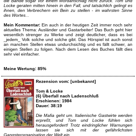
die Bande sogar vor einem Mordanschlag nicht zurück. Tom und
Locke geraten mitten hinein in den Fall, und tatsächlich gelingt es
ihnen, den Verbrechern ein Bein zu stellen - im wahrsten Sinne
des Wortes...
Mein Kommentar:
Ein auch in der heutigen Zeit immer noch sehr
aktuelles Thema: Ausländer und Gastarbeiter! Das Buch geht hier
wesentlich strenger zu Werke und zeigt deutlicher, dass es bei
_jedem_ Volk solche und solche gibt. Das Hörspiel ist auch sonst
an manchen Stellen etwas undurchsichtig und es fällt schwer, an
einigen Stellen zu folgen. Nach dem Lesen des Buches fällt dies
sehr viel einfacher.
Meine Wertung: 85%
Rezension vom: [unbekannt]
Tom & Locke
(6) Überfall nach Ladenschluß
Erschienen: 1984
Dauer: 38:19
Die Mafia geht um. Italienische Gastwirte werden
erpreßt, und Tom und Locke fühlen sich
herausgefordert! Trotz eindringlicher Warnungen
lassen sie sich mit der gefährlichsten
Gangsterorganisation der Welt ein...