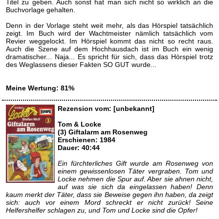
Titel zu geben. Auch sonst hat man sich nicht so wirklich an die
Buchvorlage gehalten.
Denn in der Vorlage steht weit mehr, als das Hörspiel tatsächlich
zeigt. Im Buch wird der Wachtmeister nämlich tatsächlich vom
Revier weggelockt. Im Hörspiel kommt das nicht so recht raus.
Auch die Szene auf dem Hochhausdach ist im Buch ein wenig
dramatischer... Naja... Es spricht für sich, dass das Hörspiel trotz
des Weglassens dieser Fakten SO GUT wurde...
Meine Wertung: 81%
Rezension vom: [unbekannt]
Tom & Locke
(3) Giftalarm am Rosenweg
Erschienen: 1984
Dauer: 40:44
Ein fürchterliches Gift wurde am Rosenweg von
einem gewissenlosen Täter vergraben. Tom und
Locke nehmen die Spur auf. Aber sie ahnen nicht,
auf was sie sich da eingelassen haben! Denn
kaum merkt der Täter, dass sie Beweise gegen ihn haben, da zeigt
sich: auch vor einem Mord schreckt er nicht zurück! Seine
Helfershelfer schlagen zu, und Tom und Locke sind die Opfer!