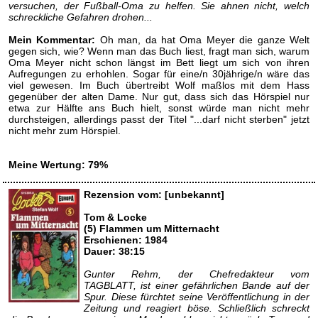
versuchen, der Fußball-Oma zu helfen. Sie ahnen nicht, welch
schreckliche Gefahren drohen...
Mein Kommentar:
Oh man, da hat Oma Meyer die ganze Welt
gegen sich, wie? Wenn man das Buch liest, fragt man sich, warum
Oma Meyer nicht schon längst im Bett liegt um sich von ihren
Aufregungen zu erhohlen. Sogar für eine/n 30jährige/n wäre das
viel gewesen. Im Buch übertreibt Wolf maßlos mit dem Hass
gegenüber der alten Dame. Nur gut, dass sich das Hörspiel nur
etwa zur Hälfte ans Buch hielt, sonst würde man nicht mehr
durchsteigen, allerdings passt der Titel "...darf nicht sterben" jetzt
nicht mehr zum Hörspiel.
Meine Wertung: 79%
Rezension vom: [unbekannt]
Tom & Locke
(5) Flammen um Mitternacht
Erschienen: 1984
Dauer: 38:15
Gunter Rehm, der Chefredakteur vom
TAGBLATT, ist einer gefährlichen Bande auf der
Spur. Diese fürchtet seine Veröffentlichung in der
Zeitung und reagiert böse. Schließlich schreckt