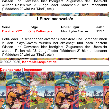
Wissen und Gewissen hier korrigiert. Zugunsten der Übersicht
wurden Rollen wie "3. Junge" oder "Mädchen 2" hier umbenannt
("Mädchen 2" wird zu "Kind", etc.)
1 Einzelnachweis/e
Serie
Folge
Rolle/Figur
Jahr
Die drei ???
(73) Poltergeist
Mrs. Lydia Cartier
1997
Fehl- oder Falschangaben diverser Charaktere und Sprecher/innen
in den Inlays/Covern wurden berücksichtigt und nach bestem
Wissen und Gewissen hier korrigiert. Zugunsten der Übersicht
wurden Rollen wie "3. Junge" oder "Mädchen 2" hier umbenannt
("Mädchen 2" wird zu "Kind", etc.)
© 2002-2026,
hoerspiel-request.de
Datenschutz
|
Impressum