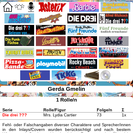
Gerda Gmelin
1 Rolle/n
Serie
Rolle/Figur
Folge/n
Σ
Die drei ???
Mrs. Lydia Cartier
73
1x
Fehl- oder Falschangaben diverser Charaktere und Sprecher/innen
in den Inlays/Covern wurden berücksichtigt und nach bestem