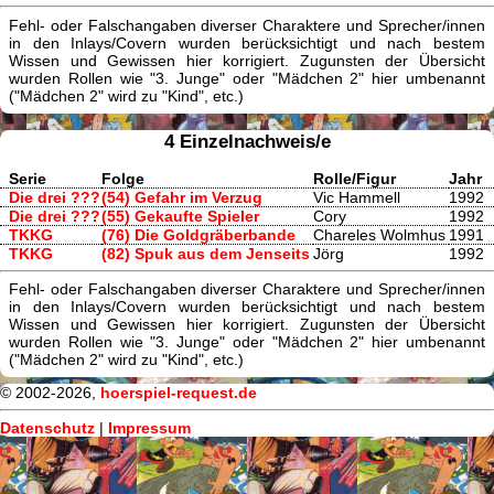
Fehl- oder Falschangaben diverser Charaktere und Sprecher/innen
in den Inlays/Covern wurden berücksichtigt und nach bestem
Wissen und Gewissen hier korrigiert. Zugunsten der Übersicht
wurden Rollen wie "3. Junge" oder "Mädchen 2" hier umbenannt
("Mädchen 2" wird zu "Kind", etc.)
4 Einzelnachweis/e
Serie
Folge
Rolle/Figur
Jahr
Die drei ???
(54) Gefahr im Verzug
Vic Hammell
1992
Die drei ???
(55) Gekaufte Spieler
Cory
1992
TKKG
(76) Die Goldgräberbande
Chareles Wolmhus
1991
TKKG
(82) Spuk aus dem Jenseits
Jörg
1992
Fehl- oder Falschangaben diverser Charaktere und Sprecher/innen
in den Inlays/Covern wurden berücksichtigt und nach bestem
Wissen und Gewissen hier korrigiert. Zugunsten der Übersicht
wurden Rollen wie "3. Junge" oder "Mädchen 2" hier umbenannt
("Mädchen 2" wird zu "Kind", etc.)
© 2002-2026,
hoerspiel-request.de
Datenschutz
|
Impressum