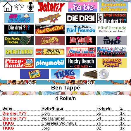
Ben Tappé
4 Rolle/n
Serie
Rolle/Figur
Folge/n
Σ
Die drei ???
Cory
55
1x
Die drei ???
Vic Hammell
54
1x
TKKG
Chareles Wolmhus
76
1x
TKKG
Jörg
82
1x