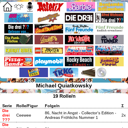
Michael Quiatkowsky
19 Rolle/n
Serie
Rolle/Figur
Folge/n
Σ
Die
86, Nacht in Angst - Collector's Edition -
drei
Ceewee
2x
Andreas Fröhlichs Nummer 1
???
Die