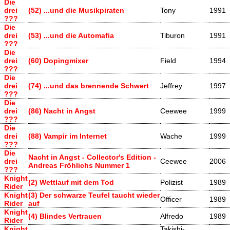
Die
drei
(52) ...und die Musikpiraten
Tony
1991
???
Die
drei
(53) ...und die Automafia
Tiburon
1991
???
Die
drei
(60) Dopingmixer
Field
1994
???
Die
drei
(74) ...und das brennende Schwert
Jeffrey
1997
???
Die
drei
(86) Nacht in Angst
Ceewee
1999
???
Die
drei
(88) Vampir im Internet
Wache
1999
???
Die
Nacht in Angst - Collector's Edition -
drei
Ceewee
2006
Andreas Fröhlichs Nummer 1
???
Knight
(2) Wettlauf mit dem Tod
Polizist
1989
Rider
Knight
(3) Der schwarze Teufel taucht wieder
Officer
1989
Rider
auf
Knight
(4) Blindes Vertrauen
Alfredo
1989
Rider
Knight
Takishi-