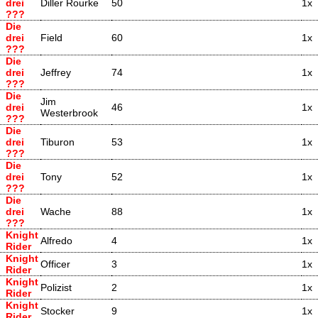
drei
Diller Rourke
50
1x
???
Die
drei
Field
60
1x
???
Die
drei
Jeffrey
74
1x
???
Die
Jim
drei
46
1x
Westerbrook
???
Die
drei
Tiburon
53
1x
???
Die
drei
Tony
52
1x
???
Die
drei
Wache
88
1x
???
Knight
Alfredo
4
1x
Rider
Knight
Officer
3
1x
Rider
Knight
Polizist
2
1x
Rider
Knight
Stocker
9
1x
Rider