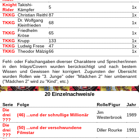
Knight
Takishi-
5
1x
Rider
Kämpfer
TKKG
Christian Reithl
87
1x
Dr. Wolfgang
TKKG
68
1x
Kleinfrieden
Friedhelm
TKKG
65
1x
Kröse
TKKG
Krupp
133
1x
TKKG
Ludwig Frese
47
1x
TKKG
Theodor Mälzig
66
1x
Fehl- oder Falschangaben diverser Charaktere und Sprecher/innen
in den Inlays/Covern wurden berücksichtigt und nach bestem
Wissen und Gewissen hier korrigiert. Zugunsten der Übersicht
wurden Rollen wie "3. Junge" oder "Mädchen 2" hier umbenannt
("Mädchen 2" wird zu "Kind", etc.)
20 Einzelnachweis/e
Serie
Folge
Rolle/Figur
Jahr
Die
Jim
drei
(46) ...und der schrullige Millionär
1989
Westerbrook
???
Die
(50) ...und der verschwundene
drei
Diller Rourke
1991
Filmstar
???