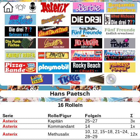
Hans Paetsch
16 Rolle/n
Serie
Rolle/Figur
Folge/n
Σ
Asterix
Kapitän
25~27
3x
Asterix
Kommandant
14
1x
10, 12, 15~18, 21~24,
Asterix
Methusalix
12x
28~29