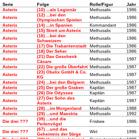
Serie
Folge
Rolle/Figur
Jahr
Asterix
(10) ...als Legionär
Methusalix
1986
(12) ...bei den
Asterix
Methusalix
1986
Olympischen Spielen
Asterix
(14) ...in Spanien
Kommandant
1986
Asterix
(15) Streit um Asterix
Methusalix
1986
(16) ...bei den
Asterix
Methusalix
1986
Schweizern
Asterix
(17) Die Trabantenstadt
Methusalix
1986
Asterix
(18) Der Seher
Methusalix
1986
(21) Das Geschenk
Asterix
Methusalix
1987
Cäsars
Asterix
(22) Die große Überfahrt
Methusalix
1987
(23) Obelix GmbH & Co.
Asterix
Methusalix
1987
KG
Asterix
(24) ...bei den Belgiern
Methusalix
1987
Asterix
(25) Der große Graben
Kapitän
1987
Asterix
(26) Die Odyssee
Kapitän
1987
(27) Der Sohn des
Asterix
Kapitän
1987
Asterix
Asterix
(28) ...im Morgenland
Methusalix
1988
Asterix
(29) ...und Maestria
Methusalix
1992
(39) ...und die
Die drei ???
Frisbee
1986
Perlenvögel
(67) ...und das
Die drei ???
Wirt
1996
Geheimnis der Särge