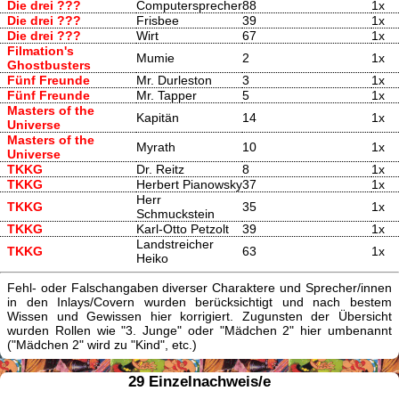
Die drei ???
Computersprecher
88
1x
Die drei ???
Frisbee
39
1x
Die drei ???
Wirt
67
1x
Filmation's
Mumie
2
1x
Ghostbusters
Fünf Freunde
Mr. Durleston
3
1x
Fünf Freunde
Mr. Tapper
5
1x
Masters of the
Kapitän
14
1x
Universe
Masters of the
Myrath
10
1x
Universe
TKKG
Dr. Reitz
8
1x
TKKG
Herbert Pianowsky
37
1x
Herr
TKKG
35
1x
Schmuckstein
TKKG
Karl-Otto Petzolt
39
1x
Landstreicher
TKKG
63
1x
Heiko
Fehl- oder Falschangaben diverser Charaktere und Sprecher/innen
in den Inlays/Covern wurden berücksichtigt und nach bestem
Wissen und Gewissen hier korrigiert. Zugunsten der Übersicht
wurden Rollen wie "3. Junge" oder "Mädchen 2" hier umbenannt
("Mädchen 2" wird zu "Kind", etc.)
29 Einzelnachweis/e