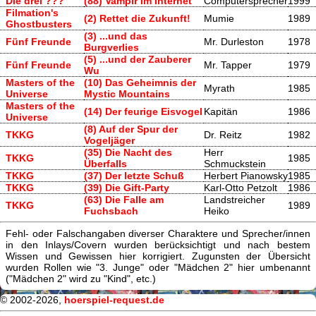
Die drei ???
(88) Vampir im Internet
Computersprecher
1999
Filmation's
(2) Rettet die Zukunft!
Mumie
1989
Ghostbusters
(3) ...und das
Fünf Freunde
Mr. Durleston
1978
Burgverlies
(5) ...und der Zauberer
Fünf Freunde
Mr. Tapper
1979
Wu
Masters of the
(10) Das Geheimnis der
Myrath
1985
Universe
Mystic Mountains
Masters of the
(14) Der feurige Eisvogel
Kapitän
1986
Universe
(8) Auf der Spur der
TKKG
Dr. Reitz
1982
Vogeljäger
(35) Die Nacht des
Herr
TKKG
1985
Überfalls
Schmuckstein
TKKG
(37) Der letzte Schuß
Herbert Pianowsky
1985
TKKG
(39) Die Gift-Party
Karl-Otto Petzolt
1986
(63) Die Falle am
Landstreicher
TKKG
1989
Fuchsbach
Heiko
Fehl- oder Falschangaben diverser Charaktere und Sprecher/innen
in den Inlays/Covern wurden berücksichtigt und nach bestem
Wissen und Gewissen hier korrigiert. Zugunsten der Übersicht
wurden Rollen wie "3. Junge" oder "Mädchen 2" hier umbenannt
("Mädchen 2" wird zu "Kind", etc.)
© 2002-2026,
hoerspiel-request.de