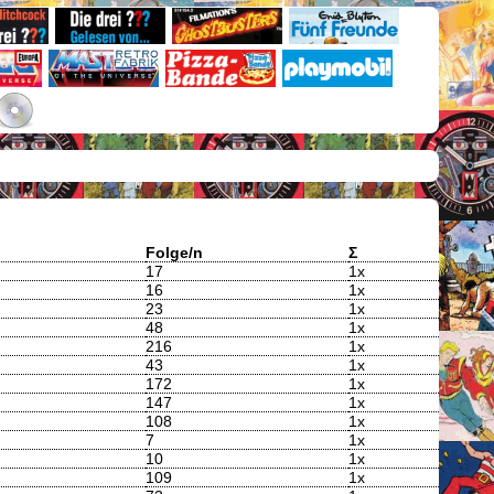
Folge/n
Σ
17
1x
16
1x
23
1x
48
1x
216
1x
43
1x
172
1x
147
1x
108
1x
7
1x
10
1x
109
1x