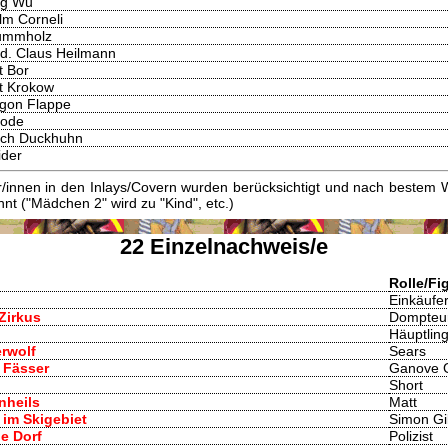
g Wu
lm Corneli
rummholz
d. Claus Heilmann
t Bor
t Krokow
Egon Flappe
Rode
ich Duckhuhn
ider
innen in den Inlays/Covern wurden berücksichtigt und nach bestem W
t ("Mädchen 2" wird zu "Kind", etc.)
22 Einzelnachweis/e
Rolle/Fi
Einkäufe
 Zirkus
Dompteur
Häuptlin
erwolf
Sears
n Fässer
Ganove 
Short
nheils
Matt
 im Skigebiet
Simon Gi
he Dorf
Polizist