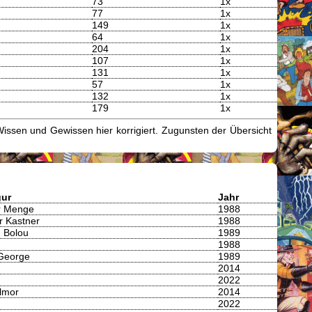
73
1x
77
1x
149
1x
64
1x
204
1x
107
1x
131
1x
57
1x
132
1x
179
1x
issen und Gewissen hier korrigiert. Zugunsten der Übersicht
gur
Jahr
r Menge
1988
 Kastner
1988
g Bolou
1989
1988
George
1989
2014
2022
lmor
2014
2022