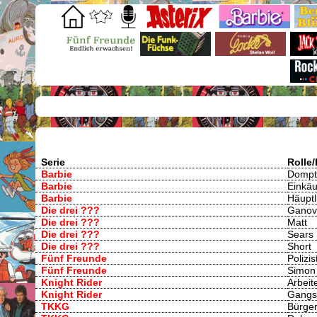
Serie
Rolle/
Barbie
Dompt
Barbie
Einkä
Barbie
Häuptl
Die drei ???
Ganov
Die drei ???
Matt
Die drei ???
Sears
Die drei ???
Short
Fünf Freunde
Polizis
Fünf Freunde
Simon
Knight Rider
Arbeit
Knight Rider
Gangs
TKKG
Bürge