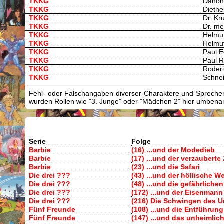
TKKG
Dahon
TKKG
Diethe
TKKG
Dr. K
TKKG
Dr. me
TKKG
Helmu
TKKG
Helmu
TKKG
Paul 
TKKG
Paul 
TKKG
Roder
TKKG
Schne
Fehl- oder Falschangaben diverser Charaktere und Sprecher/
wurden Rollen wie "3. Junge" oder "Mädchen 2" hier umbenann
Serie
Folge
Barbie
(16) ...und der Modedieb
Barbie
(17) ...und der verzauberte
Barbie
(23) ...und die Safari
Die drei ???
(43) ...und der höllische W
Die drei ???
(48) ...und die gefährliche
Die drei ???
(172) ...und der Eisenmann
Die drei ???
(216) Die Schwingen des U
Fünf Freunde
(108) ...und die Entführung
Fünf Freunde
(147) ...und das unheimlic