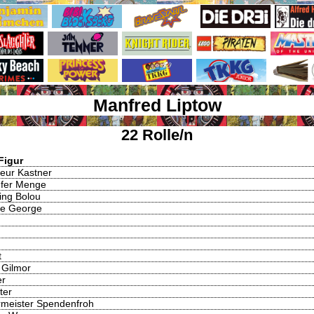
Manfred Liptow
22 Rolle/n
Figur
eur Kastner
ufer Menge
ing Bolou
e George
t
 Gilmor
er
ter
rmeister Spendenfroh