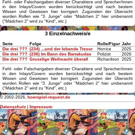
Fehl- oder Falschangaben diverser Charaktere und Sprecher/innen
in den Inlays/Covern wurden berücksichtigt und nach bestem
Wissen und Gewissen hier korrigiert. Zugunsten der Übersicht
wurden Rollen wie "3. Junge" oder "Mädchen 2" hier umbenannt
("Mädchen 2" wird zu "Kind", etc.)
3 Einzelnachweis/e
Serie
Folge
Rolle/Figur
Jahr
Die drei ???
(234) ...und der lebende Tresor
Horrice
2025
Die drei ???
(236) Im Bann des Barrakudas
Polizist
2026
Die drei ???
Gruselige Weihnacht überall
Richardson
2025
Fehl- oder Falschangaben diverser Charaktere und Sprecher/innen
in den Inlays/Covern wurden berücksichtigt und nach bestem
Wissen und Gewissen hier korrigiert. Zugunsten der Übersicht
wurden Rollen wie "3. Junge" oder "Mädchen 2" hier umbenannt
("Mädchen 2" wird zu "Kind", etc.)
© 2002-2026,
hoerspiel-request.de
Datenschutz
|
Impressum