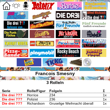
Francois Smesny
3 Rolle/n
Serie
Rolle/Figur
Folge/n
Σ
Die drei ???
Horrice
234
1x
Die drei ???
Polizist
236
1x
Die drei ???
Richardson
Gruselige Weihnacht überall
1x