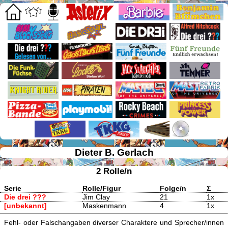
Dieter B. Gerlach
2 Rolle/n
Serie
Rolle/Figur
Folge/n
Σ
Die drei ???
Jim Clay
21
1x
[unbekannt]
Maskenmann
4
1x
Fehl- oder Falschangaben diverser Charaktere und Sprecher/innen