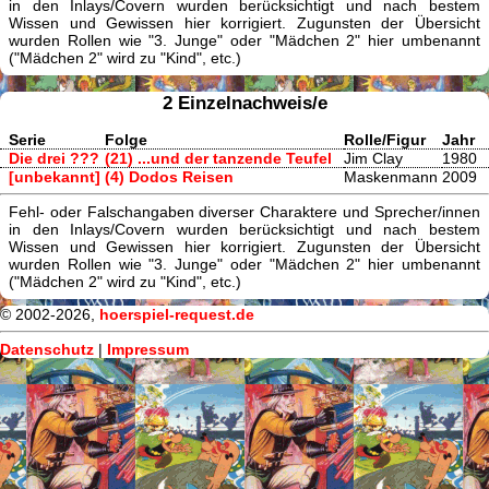
in den Inlays/Covern wurden berücksichtigt und nach bestem
Wissen und Gewissen hier korrigiert. Zugunsten der Übersicht
wurden Rollen wie "3. Junge" oder "Mädchen 2" hier umbenannt
("Mädchen 2" wird zu "Kind", etc.)
2 Einzelnachweis/e
Serie
Folge
Rolle/Figur
Jahr
Die drei ???
(21) ...und der tanzende Teufel
Jim Clay
1980
[unbekannt]
(4) Dodos Reisen
Maskenmann
2009
Fehl- oder Falschangaben diverser Charaktere und Sprecher/innen
in den Inlays/Covern wurden berücksichtigt und nach bestem
Wissen und Gewissen hier korrigiert. Zugunsten der Übersicht
wurden Rollen wie "3. Junge" oder "Mädchen 2" hier umbenannt
("Mädchen 2" wird zu "Kind", etc.)
© 2002-2026,
hoerspiel-request.de
Datenschutz
|
Impressum