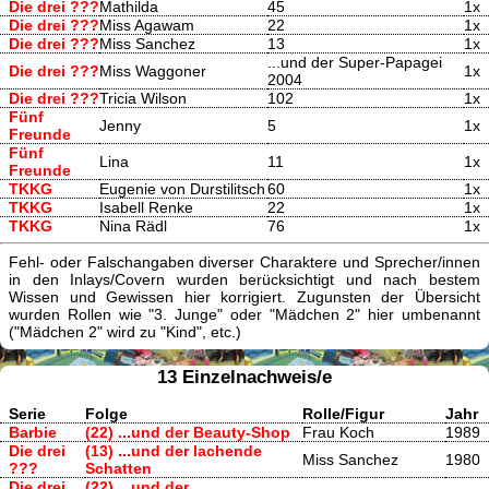
Die drei ???
Mathilda
45
1x
Die drei ???
Miss Agawam
22
1x
Die drei ???
Miss Sanchez
13
1x
...und der Super-Papagei
Die drei ???
Miss Waggoner
1x
2004
Die drei ???
Tricia Wilson
102
1x
Fünf
Jenny
5
1x
Freunde
Fünf
Lina
11
1x
Freunde
TKKG
Eugenie von Durstilitsch
60
1x
TKKG
Isabell Renke
22
1x
TKKG
Nina Rädl
76
1x
Fehl- oder Falschangaben diverser Charaktere und Sprecher/innen
in den Inlays/Covern wurden berücksichtigt und nach bestem
Wissen und Gewissen hier korrigiert. Zugunsten der Übersicht
wurden Rollen wie "3. Junge" oder "Mädchen 2" hier umbenannt
("Mädchen 2" wird zu "Kind", etc.)
13 Einzelnachweis/e
Serie
Folge
Rolle/Figur
Jahr
Barbie
(22) ...und der Beauty-Shop
Frau Koch
1989
Die drei
(13) ...und der lachende
Miss Sanchez
1980
???
Schatten
Die drei
(22) ...und der