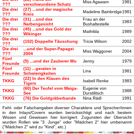
Miss Agawam
1981
???
verschwundene Schatz
Die drei
(27) ...und der magische
Madeline Bainbridge
1981
???
Kreis
Die drei
(31) ...und das
Frau an der
1983
???
Narbengesicht
Bushaltestelle
Die drei
(45) ...und das Gold der
Mathilda
1989
???
Wikinger
Die drei
(102) Doppelte Täuschung
Tricia Wilson
2002
???
Die drei
...und der Super-Papagei
Miss Waggoner
2004
???
2004
Fünf
(5) ...und der Zauberer Wu
Jenny
1979
Freunde
Fünf
(11) ...geraten in
Lina
1981
Freunde
Schwierigkeiten
(22) In den Klauen des
TKKG
Isabell Renke
1983
Tigers
(60) Der Teufel vom Waiga-
Eugenie von
TKKG
1988
See
Durstilitsch
TKKG
(76) Die Goldgräberbande
Nina Rädl
1991
Fehl- oder Falschangaben diverser Charaktere und Sprecher/innen
in den Inlays/Covern wurden berücksichtigt und nach bestem
Wissen und Gewissen hier korrigiert. Zugunsten der Übersicht
wurden Rollen wie "3. Junge" oder "Mädchen 2" hier umbenannt
("Mädchen 2" wird zu "Kind", etc.)