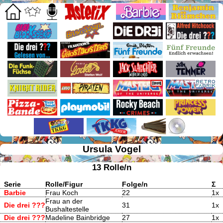
Ursula Vogel
13 Rolle/n
Serie
Rolle/Figur
Folge/n
Σ
Barbie
Frau Koch
22
1x
Frau an der
Die drei ???
31
1x
Bushaltestelle
Die drei ???
Madeline Bainbridge
27
1x