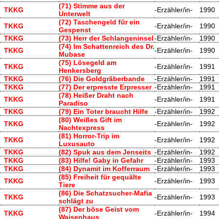
(71) Stimme aus der
TKKG
-Erzähler/in-
1990
Unterwelt
(72) Taschengeld für ein
TKKG
-Erzähler/in-
1990
Gespenst
TKKG
(73) Herr der Schlangeninsel
-Erzähler/in-
1990
(74) Im Schattenreich des Dr.
TKKG
-Erzähler/in-
1990
Mubase
(75) Lösegeld am
TKKG
-Erzähler/in-
1991
Henkersberg
TKKG
(76) Die Goldgräberbande
-Erzähler/in-
1991
TKKG
(77) Der erpresste Erpresser
-Erzähler/in-
1991
(78) Heißer Draht nach
TKKG
-Erzähler/in-
1991
Paradiso
TKKG
(79) Ein Toter braucht Hilfe
-Erzähler/in-
1992
(80) Weißes Gift im
TKKG
-Erzähler/in-
1992
Nachtexpress
(81) Horror-Trip im
TKKG
-Erzähler/in-
1992
Luxusauto
TKKG
(82) Spuk aus dem Jenseits
-Erzähler/in-
1992
TKKG
(83) Hilfe! Gaby in Gefahr
-Erzähler/in-
1993
TKKG
(84) Dynamit im Kofferraum
-Erzähler/in-
1993
(85) Freiheit für gequälte
TKKG
-Erzähler/in-
1993
Tiere
(86) Die Schatzsucher-Mafia
TKKG
-Erzähler/in-
1993
schlägt zu
(87) Der böse Geist vom
TKKG
-Erzähler/in-
1994
Waisenhaus