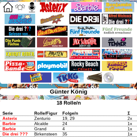
Günter König
18 Rolle/n
Serie
Rolle/Figur
Folge/n
Σ
Asterix
Zenturio
19, 29
2x
Barbie
Alcalde
24
1x
Barbie
Grand
4
1x
Die drei ???
Birkensteen
35
1x