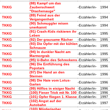
(88) Kampf um das
TKKG
Zauberschwert
-Erzähler/in-
1994
"Drachenauge"
(89) Feind aus der
TKKG
-Erzähler/in-
1994
Vergangenheit
(90) Schmuggler reisen
TKKG
-Erzähler/in-
1994
unerkannt
(91) Crash-Kids riskieren ihr
TKKG
-Erzähler/in-
1995
Leben
TKKG
(92) Der grausame Rächer
-Erzähler/in-
1995
(93) Die Opfer mit der kühlen
TKKG
-Erzähler/in-
1995
Schnauze
(94) In dunkler Nacht am
TKKG
-Erzähler/in-
1995
Marmorgrab
TKKG
(95) U-Bahn des Schreckens
-Erzähler/in-
1995
(96) Die Entführung des
TKKG
-Erzähler/in-
1996
Popstars
(97) Die Hand an den
TKKG
-Erzähler/in-
1996
Sternen
(98) Die Haie vom Lotus-
TKKG
-Erzähler/in-
1996
Garten
TKKG
(99) Hilflos in eisiger Nacht
-Erzähler/in-
1996
TKKG
(100) Fieser Trick mit Nr. 100
-Erzähler/in-
1996
TKKG
(101) Opfer fliegen 1. Klasse
-Erzähler/in-
1997
(102) Angst auf der
TKKG
-Erzähler/in-
1997
Autobahn
(103) Mörderischer