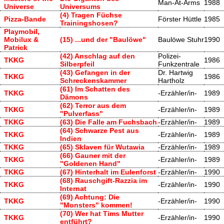
Man-At-Arms
1988
Universe
Universums
(4) Tragen Füchse
Pizza-Bande
Förster Hüttle
1985
Trainingshosen?
Playmobil,
Mobilux &
(15) ...und der "Baulöwe"
Baulöwe Stuhr
1990
Patrick
(42) Anschlag auf den
Polizei-
TKKG
1986
Silberpfeil
Funkzentrale
(43) Gefangen in der
Dr. Hartwig
TKKG
1986
Schreckenskammer
Hartholz
(61) Im Schatten des
TKKG
-Erzähler/in-
1989
Dämons
(62) Terror aus dem
TKKG
-Erzähler/in-
1989
"Pulverfass"
TKKG
(63) Die Falle am Fuchsbach
-Erzähler/in-
1989
(64) Schwarze Pest aus
TKKG
-Erzähler/in-
1989
Indien
TKKG
(65) Sklaven für Wutawia
-Erzähler/in-
1989
(66) Gauner mit der
TKKG
-Erzähler/in-
1989
"Goldenen Hand"
TKKG
(67) Hinterhalt im Eulenforst
-Erzähler/in-
1990
(68) Rauschgift-Razzia im
TKKG
-Erzähler/in-
1990
Internat
(69) Achtung: Die
TKKG
-Erzähler/in-
1990
"Monsters" kommen!
(70) Wer hat Tims Mutter
TKKG
-Erzähler/in-
1990
entführt?