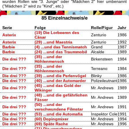
wurden Rollen wie "3. Junge" oder "Mädchen 2" hier umbenannt
("Mädchen 2" wird zu "Kind", etc.)
85 Einzelnachweis/e
Serie
Folge
Rolle/Figur
Jahr
(19) Die Lorbeeren des
Asterix
Zenturio
1986
Cäsar
Asterix
(29) ...und Maestria
Zenturio
1992
Barbie
(4) ...und das Tennismatch
Grand
1987
Barbie
(24) ...und das Traummobil
Alcalde
1989
(35) ...und der
Die drei ???
Birkensteen
1984
Höhlenmensch
(35) ...und der
Die drei ???
Terreano
1984
Höhlenmensch
Die drei ???
(39) ...und die Perlenvögel
Blinky
1986
Die drei ???
(40) ...und der Automarder
Polizeileutnant
1986
(45) ...und das Gold der
Die drei ???
Mr. Andrews
1989
Wikinger
(48) ...und die gefährlichen
Die drei ???
Mr. Andrews
1989
Fässer
(50) ...und der
Die drei ???
Mr. Andrews
1991
verschwundene Filmstar
Die drei ???
(53) ...und die Automafia
Inspektor Cole
1991
Die drei ???
(60) Dopingmixer
Mr. Andrews
1994
Die drei ???
(69) Späte Rache
Mr. Andrews
1996
(71) Die verschwundene