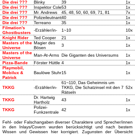
Die drei ???
Blinky
39
1x
Die drei ???
Inspektor Cole
53
1x
Die drei ???
Mr. Andrews
45, 48, 50, 60, 69, 71, 81
7x
Die drei ???
Polizeileutnant
40
1x
Die drei ???
Terreano
35
1x
Filmation's
-Erzähler/in-
1~10
10x
Ghostbusters
Knight Rider
Ted Cooper
21
1x
Masters of the
Magier des
3
1x
Universe
Bösen
Masters of the
Man-At-Arms
Die Giganten des Universums
1x
Universe
Pizza-Bande
Förster Hüttle
4
1x
Playmobil,
Mobilux &
Baulöwe Stuhr
15
1x
Patrick
61~110, Das Geheimnis um
TKKG
-Erzähler/in-
TKKG, Die Schatzinsel mit den 7
52x
Rätseln
Dr. Hartwig
TKKG
43
1x
Hartholz
Polizei-
TKKG
42
1x
Funkzentrale
Fehl- oder Falschangaben diverser Charaktere und Sprecher/innen
in den Inlays/Covern wurden berücksichtigt und nach bestem
Wissen und Gewissen hier korrigiert. Zugunsten der Übersicht