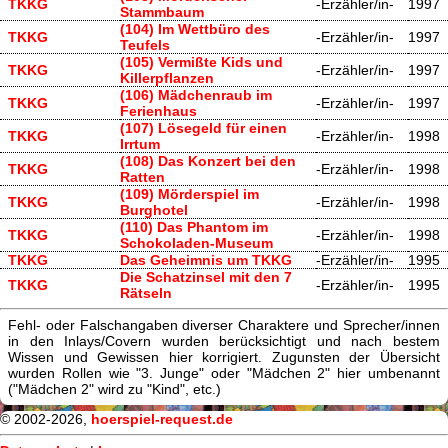
TKKG
-Erzähler/in-
1997
Stammbaum
(104) Im Wettbüro des
TKKG
-Erzähler/in-
1997
Teufels
(105) Vermißte Kids und
TKKG
-Erzähler/in-
1997
Killerpflanzen
(106) Mädchenraub im
TKKG
-Erzähler/in-
1997
Ferienhaus
(107) Lösegeld für einen
TKKG
-Erzähler/in-
1998
Irrtum
(108) Das Konzert bei den
TKKG
-Erzähler/in-
1998
Ratten
(109) Mörderspiel im
TKKG
-Erzähler/in-
1998
Burghotel
(110) Das Phantom im
TKKG
-Erzähler/in-
1998
Schokoladen-Museum
TKKG
Das Geheimnis um TKKG
-Erzähler/in-
1995
Die Schatzinsel mit den 7
TKKG
-Erzähler/in-
1995
Rätseln
Fehl- oder Falschangaben diverser Charaktere und Sprecher/innen
in den Inlays/Covern wurden berücksichtigt und nach bestem
Wissen und Gewissen hier korrigiert. Zugunsten der Übersicht
wurden Rollen wie "3. Junge" oder "Mädchen 2" hier umbenannt
("Mädchen 2" wird zu "Kind", etc.)
© 2002-2026,
hoerspiel-request.de