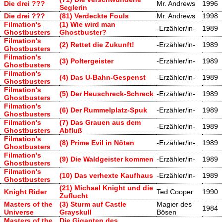
Die drei ???
Mr. Andrews
1996
Seglerin
Die drei ???
(81) Verdeckte Fouls
Mr. Andrews
1998
Filmation's
(1) Wie wird man
-Erzähler/in-
1989
Ghostbusters
Ghostbuster?
Filmation's
(2) Rettet die Zukunft!
-Erzähler/in-
1989
Ghostbusters
Filmation's
(3) Poltergeister
-Erzähler/in-
1989
Ghostbusters
Filmation's
(4) Das U-Bahn-Gespenst
-Erzähler/in-
1989
Ghostbusters
Filmation's
(5) Der Heuschreck-Schreck
-Erzähler/in-
1989
Ghostbusters
Filmation's
(6) Der Rummelplatz-Spuk
-Erzähler/in-
1989
Ghostbusters
Filmation's
(7) Das Grauen aus dem
-Erzähler/in-
1989
Ghostbusters
Abfluß
Filmation's
(8) Prime Evil in Nöten
-Erzähler/in-
1989
Ghostbusters
Filmation's
(9) Die Waldgeister kommen
-Erzähler/in-
1989
Ghostbusters
Filmation's
(10) Das verhexte Kaufhaus
-Erzähler/in-
1989
Ghostbusters
(21) Michael Knight und die
Knight Rider
Ted Cooper
1990
Zuflucht
Masters of the
(3) Sturm auf Castle
Magier des
1984
Universe
Grayskull
Bösen
Masters of the
Die Giganten des