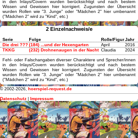
in den Inlays/Covern wurden berücksichtigt und nach bestem
Wissen und Gewissen hier korrigiert. Zugunsten der Übersicht
wurden Rollen wie "3. Junge" oder "Mädchen 2" hier umbenannt
("Mädchen 2" wird zu "Kind", etc.)
2 Einzelnachweis/e
Serie
Folge
Rolle/Figur
Jahr
Die drei ???
(184) ...und der Hexengarten
April
2016
TKKG
(232) Drohnenaugen in der Nacht
Claudia
2024
Fehl- oder Falschangaben diverser Charaktere und Sprecher/innen
in den Inlays/Covern wurden berücksichtigt und nach bestem
Wissen und Gewissen hier korrigiert. Zugunsten der Übersicht
wurden Rollen wie "3. Junge" oder "Mädchen 2" hier umbenannt
("Mädchen 2" wird zu "Kind", etc.)
© 2002-2026,
hoerspiel-request.de
Datenschutz
|
Impressum