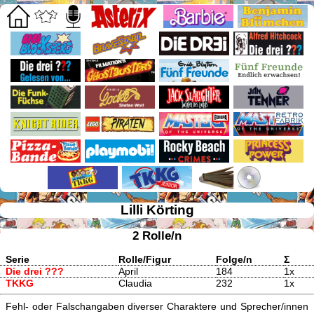
Lilli Körting
2 Rolle/n
Serie
Rolle/Figur
Folge/n
Σ
Die drei ???
April
184
1x
TKKG
Claudia
232
1x
Fehl- oder Falschangaben diverser Charaktere und Sprecher/innen