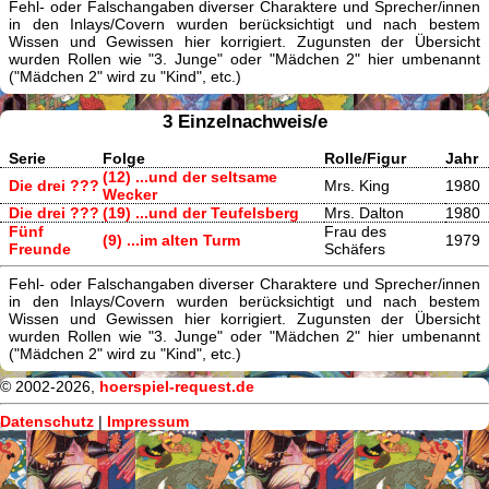
Fehl- oder Falschangaben diverser Charaktere und Sprecher/innen
in den Inlays/Covern wurden berücksichtigt und nach bestem
Wissen und Gewissen hier korrigiert. Zugunsten der Übersicht
wurden Rollen wie "3. Junge" oder "Mädchen 2" hier umbenannt
("Mädchen 2" wird zu "Kind", etc.)
3 Einzelnachweis/e
Serie
Folge
Rolle/Figur
Jahr
(12) ...und der seltsame
Die drei ???
Mrs. King
1980
Wecker
Die drei ???
(19) ...und der Teufelsberg
Mrs. Dalton
1980
Fünf
Frau des
(9) ...im alten Turm
1979
Freunde
Schäfers
Fehl- oder Falschangaben diverser Charaktere und Sprecher/innen
in den Inlays/Covern wurden berücksichtigt und nach bestem
Wissen und Gewissen hier korrigiert. Zugunsten der Übersicht
wurden Rollen wie "3. Junge" oder "Mädchen 2" hier umbenannt
("Mädchen 2" wird zu "Kind", etc.)
© 2002-2026,
hoerspiel-request.de
Datenschutz
|
Impressum