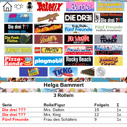
Helga Bammert
3 Rolle/n
Serie
Rolle/Figur
Folge/n
Σ
Die drei ???
Mrs. Dalton
19
1x
Die drei ???
Mrs. King
12
1x
Fünf Freunde
Frau des Schäfers
9
1x