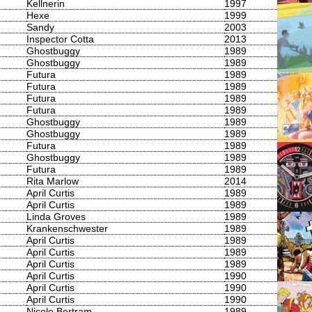
Kellnerin
1997
Hexe
1999
Sandy
2003
Inspector Cotta
2013
Ghostbuggy
1989
Ghostbuggy
1989
Futura
1989
Futura
1989
Futura
1989
Futura
1989
Ghostbuggy
1989
Ghostbuggy
1989
Futura
1989
Ghostbuggy
1989
Futura
1989
Rita Marlow
2014
April Curtis
1989
April Curtis
1989
Linda Groves
1989
Krankenschwester
1989
April Curtis
1989
April Curtis
1989
April Curtis
1989
April Curtis
1990
April Curtis
1990
April Curtis
1990
Nicole Bertram
1989