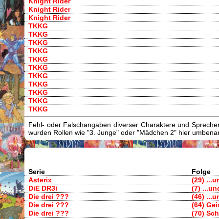
Knight Rider
Knight Rider
Knight Rider
TKKG
TKKG
TKKG
TKKG
TKKG
TKKG
TKKG
TKKG
TKKG
TKKG
TKKG
Fehl- oder Falschangaben diverser Charaktere und Sprecher/
wurden Rollen wie "3. Junge" oder "Mädchen 2" hier umbenann
Serie
Folge
Asterix
(29) ...
DiE DR3i
(7) ...u
Die drei ???
(46) ...
Die drei ???
(64) Gei
Die drei ???
(70) Sc