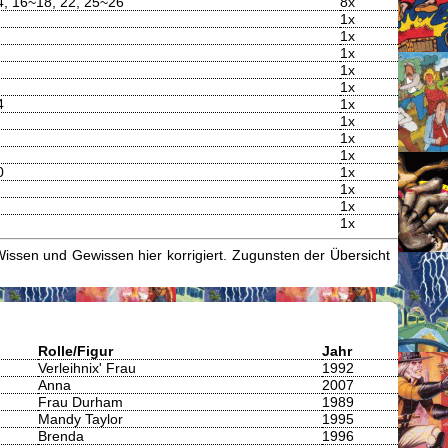
4, 16~18, 22, 25~26
8x
1x
1x
1x
1x
1x
4
1x
1x
1x
1x
0
1x
1x
1x
1x
issen und Gewissen hier korrigiert. Zugunsten der Übersicht
Rolle/Figur
Jahr
Verleihnix' Frau
1992
Anna
2007
Frau Durham
1989
Mandy Taylor
1995
Brenda
1996