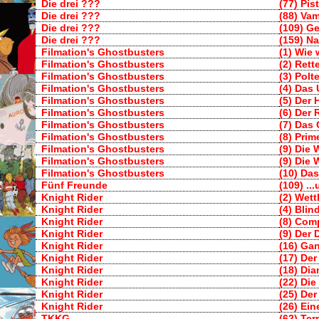
Die drei ???
(77) Pis
Die drei ???
(88) Vam
Die drei ???
(109) Ge
Die drei ???
(159) Na
Filmation's Ghostbusters
(1) Wie
Filmation's Ghostbusters
(2) Rett
Filmation's Ghostbusters
(3) Polt
Filmation's Ghostbusters
(4) Das
Filmation's Ghostbusters
(5) Der
Filmation's Ghostbusters
(6) Der
Filmation's Ghostbusters
(7) Das
Filmation's Ghostbusters
(8) Prim
Filmation's Ghostbusters
(9) Die
Filmation's Ghostbusters
(9) Die
Filmation's Ghostbusters
(10) Da
Fünf Freunde
(109) ..
Knight Rider
(2) Wett
Knight Rider
(4) Blin
Knight Rider
(8) Com
Knight Rider
(9) Der 
Knight Rider
(16) Gan
Knight Rider
(17) Der
Knight Rider
(18) Di
Knight Rider
(22) Di
Knight Rider
(25) Der
Knight Rider
(26) Ein
TKKG
(62) Ter