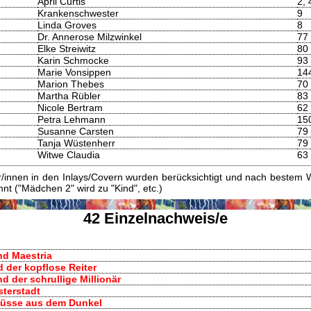
April Curtis
2, 
Krankenschwester
9
Linda Groves
8
Dr. Annerose Milzwinkel
77
Elke Streiwitz
80
Karin Schmocke
93
Marie Vonsippen
14
Marion Thebes
70
Martha Rübler
83
Nicole Bertram
62
Petra Lehmann
15
Susanne Carsten
79
Tanja Wüstenherr
79
Witwe Claudia
63
innen in den Inlays/Covern wurden berücksichtigt und nach bestem W
t ("Mädchen 2" wird zu "Kind", etc.)
42 Einzelnachweis/e
und Maestria
nd der kopflose Reiter
und der schrullige Millionär
sterstadt
hüsse aus dem Dunkel