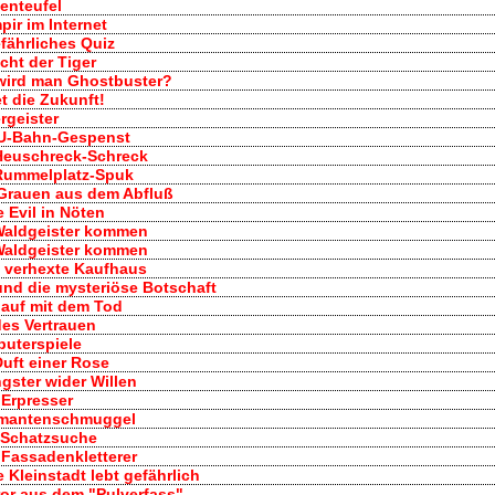
tenteufel
pir im Internet
fährliches Quiz
cht der Tiger
 wird man Ghostbuster?
et die Zukunft!
ergeister
 U-Bahn-Gespenst
 Heuschreck-Schreck
 Rummelplatz-Spuk
 Grauen aus dem Abfluß
e Evil in Nöten
 Waldgeister kommen
 Waldgeister kommen
s verhexte Kaufhaus
.und die mysteriöse Botschaft
lauf mit dem Tod
des Vertrauen
puterspiele
Duft einer Rose
gster wider Willen
 Erpresser
amantenschmuggel
e Schatzsuche
 Fassadenkletterer
e Kleinstadt lebt gefährlich
ror aus dem "Pulverfass"