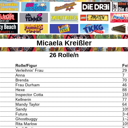
Micaela Kreißler
26 Rolle/n
Rolle/Figur
Fo
Verleihnix' Frau
29
Anna
7
Brenda
70
Frau Durham
46
Hexe
88
Inspector Cotta
15
Kellnerin
77
Mandy Taylor
64
Sandy
10
Futura
3~
Ghostbuggy
1~
Rita Marlow
10