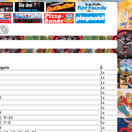
lge/n
Σ
1x
1x
1x
1x
1x
9
1x
1x
1x
9
1x
6, 9~10
6x
2, 7~9
5x
9
1x