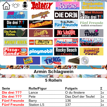
Armin Schlagwein
5 Rolle/n
Serie
Rolle/Figur
Folge/n
Σ
Die drei ???
Lance
O du finstere
1x
Die drei ???
Pete
Das Dorf der Teufel
1x
Fünf Freunde
Barry
136
1x
Fünf Freunde
Station LS
137
1x