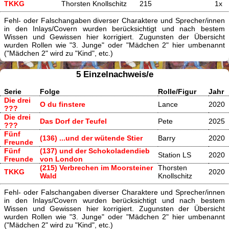
TKKG
Thorsten Knollschitz
215
1x
Fehl- oder Falschangaben diverser Charaktere und Sprecher/innen
in den Inlays/Covern wurden berücksichtigt und nach bestem
Wissen und Gewissen hier korrigiert. Zugunsten der Übersicht
wurden Rollen wie "3. Junge" oder "Mädchen 2" hier umbenannt
("Mädchen 2" wird zu "Kind", etc.)
5 Einzelnachweis/e
Serie
Folge
Rolle/Figur
Jahr
Die drei
O du finstere
Lance
2020
???
Die drei
Das Dorf der Teufel
Pete
2025
???
Fünf
(136) ...und der wütende Stier
Barry
2020
Freunde
Fünf
(137) und der Schokoladendieb
Station LS
2020
Freunde
von London
(215) Verbrechen im Moorsteiner
Thorsten
TKKG
2020
Wald
Knollschitz
Fehl- oder Falschangaben diverser Charaktere und Sprecher/innen
in den Inlays/Covern wurden berücksichtigt und nach bestem
Wissen und Gewissen hier korrigiert. Zugunsten der Übersicht
wurden Rollen wie "3. Junge" oder "Mädchen 2" hier umbenannt
("Mädchen 2" wird zu "Kind", etc.)