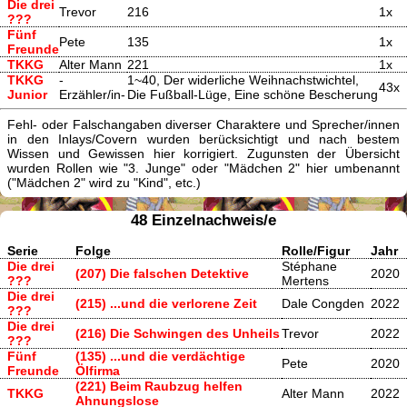
Die drei
Trevor
216
1x
???
Fünf
Pete
135
1x
Freunde
TKKG
Alter Mann
221
1x
TKKG
-
1~40, Der widerliche Weihnachstwichtel,
43x
Junior
Erzähler/in-
Die Fußball-Lüge, Eine schöne Bescherung
Fehl- oder Falschangaben diverser Charaktere und Sprecher/innen
in den Inlays/Covern wurden berücksichtigt und nach bestem
Wissen und Gewissen hier korrigiert. Zugunsten der Übersicht
wurden Rollen wie "3. Junge" oder "Mädchen 2" hier umbenannt
("Mädchen 2" wird zu "Kind", etc.)
48 Einzelnachweis/e
Serie
Folge
Rolle/Figur
Jahr
Die drei
Stéphane
(207) Die falschen Detektive
2020
???
Mertens
Die drei
(215) ...und die verlorene Zeit
Dale Congden
2022
???
Die drei
(216) Die Schwingen des Unheils
Trevor
2022
???
Fünf
(135) ...und die verdächtige
Pete
2020
Freunde
Ölfirma
(221) Beim Raubzug helfen
TKKG
Alter Mann
2022
Ahnungslose