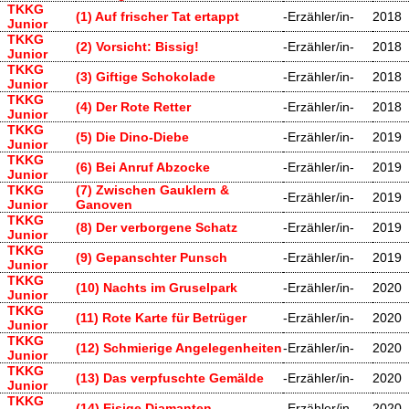
TKKG
(1) Auf frischer Tat ertappt
-Erzähler/in-
2018
Junior
TKKG
(2) Vorsicht: Bissig!
-Erzähler/in-
2018
Junior
TKKG
(3) Giftige Schokolade
-Erzähler/in-
2018
Junior
TKKG
(4) Der Rote Retter
-Erzähler/in-
2018
Junior
TKKG
(5) Die Dino-Diebe
-Erzähler/in-
2019
Junior
TKKG
(6) Bei Anruf Abzocke
-Erzähler/in-
2019
Junior
TKKG
(7) Zwischen Gauklern &
-Erzähler/in-
2019
Junior
Ganoven
TKKG
(8) Der verborgene Schatz
-Erzähler/in-
2019
Junior
TKKG
(9) Gepanschter Punsch
-Erzähler/in-
2019
Junior
TKKG
(10) Nachts im Gruselpark
-Erzähler/in-
2020
Junior
TKKG
(11) Rote Karte für Betrüger
-Erzähler/in-
2020
Junior
TKKG
(12) Schmierige Angelegenheiten
-Erzähler/in-
2020
Junior
TKKG
(13) Das verpfuschte Gemälde
-Erzähler/in-
2020
Junior
TKKG
(14) Eisige Diamanten
-Erzähler/in-
2020