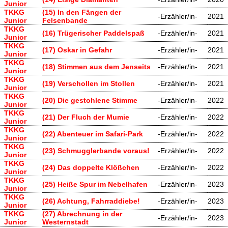
Junior
TKKG
(15) In den Fängen der
-Erzähler/in-
2021
Junior
Felsenbande
TKKG
(16) Trügerischer Paddelspaß
-Erzähler/in-
2021
Junior
TKKG
(17) Oskar in Gefahr
-Erzähler/in-
2021
Junior
TKKG
(18) Stimmen aus dem Jenseits
-Erzähler/in-
2021
Junior
TKKG
(19) Verschollen im Stollen
-Erzähler/in-
2021
Junior
TKKG
(20) Die gestohlene Stimme
-Erzähler/in-
2022
Junior
TKKG
(21) Der Fluch der Mumie
-Erzähler/in-
2022
Junior
TKKG
(22) Abenteuer im Safari-Park
-Erzähler/in-
2022
Junior
TKKG
(23) Schmugglerbande voraus!
-Erzähler/in-
2022
Junior
TKKG
(24) Das doppelte Klößchen
-Erzähler/in-
2022
Junior
TKKG
(25) Heiße Spur im Nebelhafen
-Erzähler/in-
2023
Junior
TKKG
(26) Achtung, Fahrraddiebe!
-Erzähler/in-
2023
Junior
TKKG
(27) Abrechnung in der
-Erzähler/in-
2023
Junior
Westernstadt