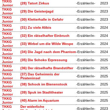
TKKG
(28) Tatort Zirkus
-Erzähler/in-
2023
Junior
TKKG
(29) Die Geisterjagd
-Erzähler/in-
2023
Junior
TKKG
(30) Kletterhalle in Gefahr
-Erzähler/in-
2023
Junior
TKKG
(31) Zu viele Alibis
-Erzähler/in-
2024
Junior
TKKG
(32) Ein rätselhafter Einbruch
-Erzähler/in-
2024
Junior
TKKG
(33) Wirbel um die Wilde Wespe
-Erzähler/in-
2024
Junior
TKKG
(34) Die Jagd nach dem Phantom
-Erzähler/in-
2024
Junior
TKKG
(35) Die Schoko Erpressung
-Erzähler/in-
2025
Junior
TKKG
(36) Der rätselhafte Brandstifter
-Erzähler/in-
2025
Junior
TKKG
(37) Das Geheimnis der
-Erzähler/in-
2025
Junior
Pirateninsel
TKKG
(38) Schock im Bienenstock
-Erzähler/in-
2025
Junior
TKKG
(39) Spuk im Stadttheater
-Erzähler/in-
2025
Junior
TKKG
(40) Alarm im Aquarium
-Erzähler/in-
2025
Junior
TKKG
Der widerliche
-Erzähler/in-
2023