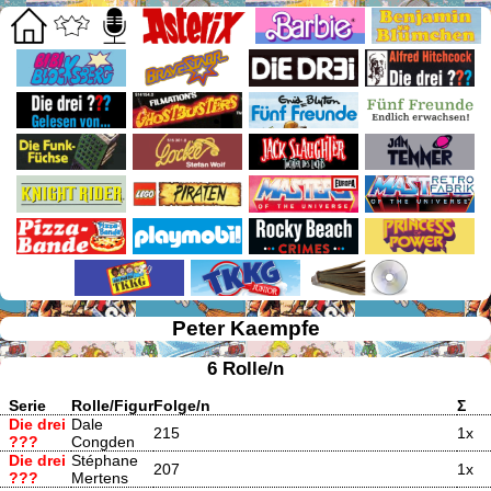
Peter Kaempfe
6 Rolle/n
Serie
Rolle/Figur
Folge/n
Σ
Die drei
Dale
215
1x
???
Congden
Die drei
Stéphane
207
1x
???
Mertens