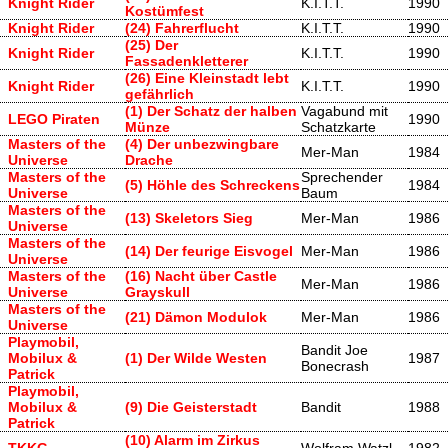
Knight Rider
K.I.T.T.
1990
Kostümfest
Knight Rider
(24) Fahrerflucht
K.I.T.T.
1990
(25) Der
Knight Rider
K.I.T.T.
1990
Fassadenkletterer
(26) Eine Kleinstadt lebt
Knight Rider
K.I.T.T.
1990
gefährlich
(1) Der Schatz der halben
Vagabund mit
LEGO Piraten
1990
Münze
Schatzkarte
Masters of the
(4) Der unbezwingbare
Mer-Man
1984
Universe
Drache
Masters of the
Sprechender
(5) Höhle des Schreckens
1984
Universe
Baum
Masters of the
(13) Skeletors Sieg
Mer-Man
1986
Universe
Masters of the
(14) Der feurige Eisvogel
Mer-Man
1986
Universe
Masters of the
(16) Nacht über Castle
Mer-Man
1986
Universe
Grayskull
Masters of the
(21) Dämon Modulok
Mer-Man
1986
Universe
Playmobil,
Bandit Joe
Mobilux &
(1) Der Wilde Westen
1987
Bonecrash
Patrick
Playmobil,
Mobilux &
(9) Die Geisterstadt
Bandit
1988
Patrick
(10) Alarm im Zirkus
TKKG
Wolfram Watzl
1982