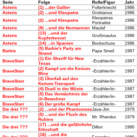
Serie
Folge
Rolle/Figur
Jahr
Asterix
(1) ...der Gallier
Folterknecht
1986
Asterix
(2) ...und Kleopatra
Grobianus
1986
Kleopatras
Asterix
(2) ...und Kleopatra
1986
Portraitist
Asterix
(9) ...und die Normannen
Maulaf
1986
(13) ...und der
Asterix
Großmaulus
1986
Kupferkessel
Asterix
(14) ...in Spanien
Bockschuss
1986
(5) Barbie's Party am
Barbie
Papa Smeil
1987
Strand
(1) Ein Sheriff für New
BraveStarr
-Erzähler/in-
1987
Texas
(2) Kampf um die Kerium-
BraveStarr
-Erzähler/in-
1987
Mine
(3) Überfall auf den
BraveStarr
-Erzähler/in-
1987
Kerium-Transport
BraveStarr
(4) Duell in der Wüste
-Erzähler/in-
1987
(5) Das Vermächtnis der
BraveStarr
-Erzähler/in-
1987
Ur-Bewohner
BraveStarr
(6) Der große Kampf
-Erzähler/in-
1987
Die drei ???
(2) ...und der Phantomsee
Java-Jim
1979
(5) ...und der Fluch des
Die drei ???
Mr. Rhandur
1979
Rubins
(17) ...und die gefährliche
Die drei ???
Dillon
1980
Erbschaft
(18) ...und die
Die drei ???
Farraday
1980