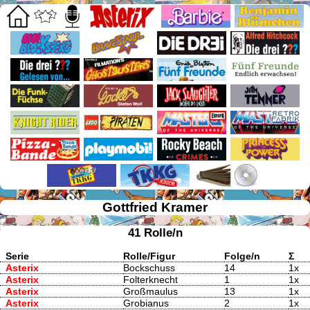
Gottfried Kramer
41 Rolle/n
Serie
Rolle/Figur
Folge/n
Σ
Asterix
Bockschuss
14
1x
Asterix
Folterknecht
1
1x
Asterix
Großmaulus
13
1x
Asterix
Grobianus
2
1x