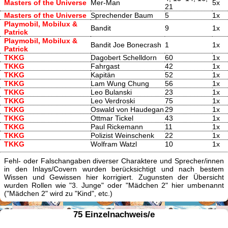
Masters of the Universe
Mer-Man
5x
21
Masters of the Universe
Sprechender Baum
5
1x
Playmobil, Mobilux &
Bandit
9
1x
Patrick
Playmobil, Mobilux &
Bandit Joe Bonecrash
1
1x
Patrick
TKKG
Dagobert Schelldorn
60
1x
TKKG
Fahrgast
42
1x
TKKG
Kapitän
52
1x
TKKG
Lam Wung Chung
56
1x
TKKG
Leo Bulanski
23
1x
TKKG
Leo Verdroski
75
1x
TKKG
Oswald von Haudegan
29
1x
TKKG
Ottmar Tickel
43
1x
TKKG
Paul Rickemann
11
1x
TKKG
Polizist Weinschenk
22
1x
TKKG
Wolfram Watzl
10
1x
Fehl- oder Falschangaben diverser Charaktere und Sprecher/innen
in den Inlays/Covern wurden berücksichtigt und nach bestem
Wissen und Gewissen hier korrigiert. Zugunsten der Übersicht
wurden Rollen wie "3. Junge" oder "Mädchen 2" hier umbenannt
("Mädchen 2" wird zu "Kind", etc.)
75 Einzelnachweis/e