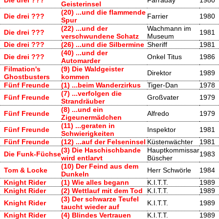
Geisterinsel
(20) ...und die flammende
Die drei ???
Farrier
1980
Spur
(22) ...und der
Wachmann im
Die drei ???
1981
verschwundene Schatz
Museum
Die drei ???
(26) ...und die Silbermine
Sheriff
1981
(40) ...und der
Die drei ???
Onkel Titus
1986
Automarder
Filmation's
(9) Die Waldgeister
Direktor
1989
Ghostbusters
kommen
Fünf Freunde
(1) ...beim Wanderzirkus
Tiger-Dan
1978
(7) ...verfolgen die
Fünf Freunde
Großvater
1979
Strandräuber
(8) ...und ein
Fünf Freunde
Alfredo
1979
Zigeunermädchen
(11) ...geraten in
Fünf Freunde
Inspektor
1981
Schwierigkeiten
Fünf Freunde
(12) ...auf der Felseninsel
Küstenwächter
1981
(3) Die Haschischbande
Hauptkommissar
Die Funk-Füchse
1983
wird entlarvt
Büscher
(10) Der Feind aus dem
Tom & Locke
Herr Schwörle
1984
Dunkeln
Knight Rider
(1) Wie alles begann
K.I.T.T.
1989
Knight Rider
(2) Wettlauf mit dem Tod
K.I.T.T.
1989
(3) Der schwarze Teufel
Knight Rider
K.I.T.T.
1989
taucht wieder auf
Knight Rider
(4) Blindes Vertrauen
K.I.T.T.
1989