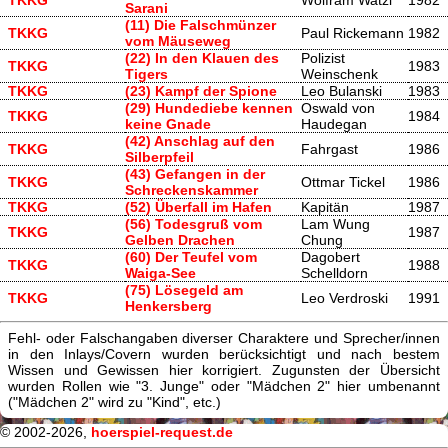
Sarani
(11) Die Falschmünzer
TKKG
Paul Rickemann
1982
vom Mäuseweg
(22) In den Klauen des
Polizist
TKKG
1983
Tigers
Weinschenk
TKKG
(23) Kampf der Spione
Leo Bulanski
1983
(29) Hundediebe kennen
Oswald von
TKKG
1984
keine Gnade
Haudegan
(42) Anschlag auf den
TKKG
Fahrgast
1986
Silberpfeil
(43) Gefangen in der
TKKG
Ottmar Tickel
1986
Schreckenskammer
TKKG
(52) Überfall im Hafen
Kapitän
1987
(56) Todesgruß vom
Lam Wung
TKKG
1987
Gelben Drachen
Chung
(60) Der Teufel vom
Dagobert
TKKG
1988
Waiga-See
Schelldorn
(75) Lösegeld am
TKKG
Leo Verdroski
1991
Henkersberg
Fehl- oder Falschangaben diverser Charaktere und Sprecher/innen
in den Inlays/Covern wurden berücksichtigt und nach bestem
Wissen und Gewissen hier korrigiert. Zugunsten der Übersicht
wurden Rollen wie "3. Junge" oder "Mädchen 2" hier umbenannt
("Mädchen 2" wird zu "Kind", etc.)
© 2002-2026,
hoerspiel-request.de