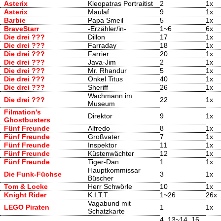
Asterix
Kleopatras Portraitist
2
1x
Asterix
Maulaf
9
1x
Barbie
Papa Smeil
5
1x
BraveStarr
-Erzähler/in-
1~6
6x
Die drei ???
Dillon
17
1x
Die drei ???
Farraday
18
1x
Die drei ???
Farrier
20
1x
Die drei ???
Java-Jim
2
1x
Die drei ???
Mr. Rhandur
5
1x
Die drei ???
Onkel Titus
40
1x
Die drei ???
Sheriff
26
1x
Wachmann im
Die drei ???
22
1x
Museum
Filmation's
Direktor
9
1x
Ghostbusters
Fünf Freunde
Alfredo
8
1x
Fünf Freunde
Großvater
7
1x
Fünf Freunde
Inspektor
11
1x
Fünf Freunde
Küstenwächter
12
1x
Fünf Freunde
Tiger-Dan
1
1x
Hauptkommissar
Die Funk-Füchse
3
1x
Büscher
Tom & Locke
Herr Schwörle
10
1x
Knight Rider
K.I.T.T.
1~26
26x
Vagabund mit
LEGO Piraten
1
1x
Schatzkarte
4, 13~14, 16,