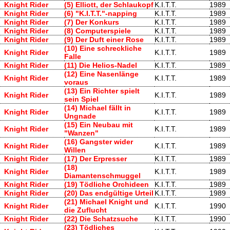
Knight Rider
(5) Elliott, der Schlaukopf
K.I.T.T.
1989
Knight Rider
(6) "K.I.T.T."-napping
K.I.T.T.
1989
Knight Rider
(7) Der Konkurs
K.I.T.T.
1989
Knight Rider
(8) Computerspiele
K.I.T.T.
1989
Knight Rider
(9) Der Duft einer Rose
K.I.T.T.
1989
(10) Eine schreckliche
Knight Rider
K.I.T.T.
1989
Falle
Knight Rider
(11) Die Helios-Nadel
K.I.T.T.
1989
(12) Eine Nasenlänge
Knight Rider
K.I.T.T.
1989
voraus
(13) Ein Richter spielt
Knight Rider
K.I.T.T.
1989
sein Spiel
(14) Michael fällt in
Knight Rider
K.I.T.T.
1989
Ungnade
(15) Ein Neubau mit
Knight Rider
K.I.T.T.
1989
"Wanzen"
(16) Gangster wider
Knight Rider
K.I.T.T.
1989
Willen
Knight Rider
(17) Der Erpresser
K.I.T.T.
1989
(18)
Knight Rider
K.I.T.T.
1989
Diamantenschmuggel
Knight Rider
(19) Tödliche Orchideen
K.I.T.T.
1989
Knight Rider
(20) Das endgültige Urteil
K.I.T.T.
1989
(21) Michael Knight und
Knight Rider
K.I.T.T.
1990
die Zuflucht
Knight Rider
(22) Die Schatzsuche
K.I.T.T.
1990
(23) Tödliches