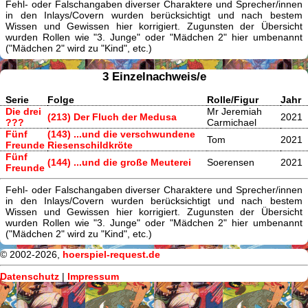
Fehl- oder Falschangaben diverser Charaktere und Sprecher/innen
in den Inlays/Covern wurden berücksichtigt und nach bestem
Wissen und Gewissen hier korrigiert. Zugunsten der Übersicht
wurden Rollen wie "3. Junge" oder "Mädchen 2" hier umbenannt
("Mädchen 2" wird zu "Kind", etc.)
3 Einzelnachweis/e
Serie
Folge
Rolle/Figur
Jahr
Die drei
Mr Jeremiah
(213) Der Fluch der Medusa
2021
???
Carmichael
Fünf
(143) ...und die verschwundene
Tom
2021
Freunde
Riesenschildkröte
Fünf
(144) ...und die große Meuterei
Soerensen
2021
Freunde
Fehl- oder Falschangaben diverser Charaktere und Sprecher/innen
in den Inlays/Covern wurden berücksichtigt und nach bestem
Wissen und Gewissen hier korrigiert. Zugunsten der Übersicht
wurden Rollen wie "3. Junge" oder "Mädchen 2" hier umbenannt
("Mädchen 2" wird zu "Kind", etc.)
© 2002-2026,
hoerspiel-request.de
Datenschutz
|
Impressum