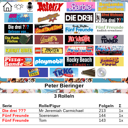
Peter Bieringer
3 Rolle/n
Serie
Rolle/Figur
Folge/n
Σ
Die drei ???
Mr Jeremiah Carmichael
213
1x
Fünf Freunde
Soerensen
144
1x
Fünf Freunde
Tom
143
1x